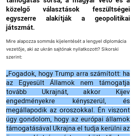
támogatás sorsa, a magyar vétó és a
közelgő választások feszültségei
egyszerre alakítják a geopolitikai
játszmát.
Mire alapozza sommás kijelentését a lengyel diplomácia
vezetője, aki az ukrán sajtónak nyilatkozott? Sikorski
szerint:
„Fogadok, hogy Trump arra számított: ha
az Egyesült Államok nem támogatja
tovább Ukrajnát, akkor Kijev
engedményekre kényszerül, és
megállapodik az oroszokkal. Én viszont
úgy gondolom, hogy az európai államok
támogatásával Ukrajna el tudja kerülni az