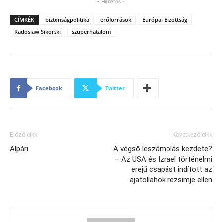
- Hirdetés -
CÍMKÉK
biztonságpolitika
erőforrások
Európai Bizottság
Radoslaw Sikorski
szuperhatalom
Facebook
Twitter
Előző cikk
Következő cikk
Alpári
A végső leszámolás kezdete?
– Az USA és Izrael történelmi
erejű csapást indított az
ajatollahok rezsimje ellen