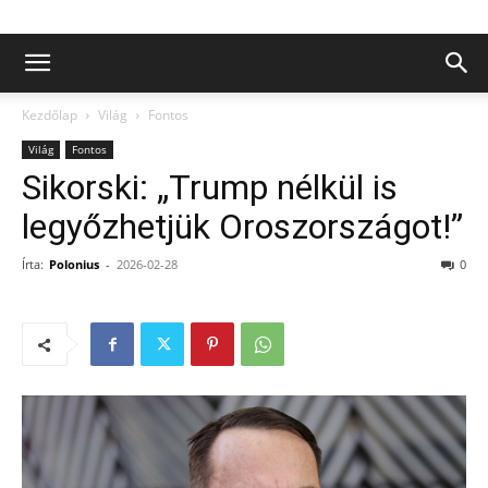
Kezdőlap
Világ
Fontos
Világ
Fontos
Sikorski: „Trump nélkül is
legyőzhetjük Oroszországot!”
Írta:
Polonius
-
2026-02-28
0