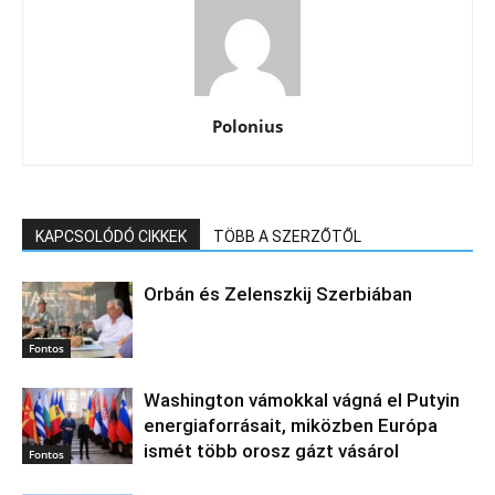
Polonius
KAPCSOLÓDÓ CIKKEK
TÖBB A SZERZŐTŐL
Orbán és Zelenszkij Szerbiában
Fontos
Washington vámokkal vágná el Putyin
energiaforrásait, miközben Európa
ismét több orosz gázt vásárol
Fontos