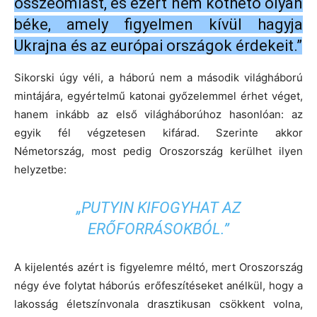
összeomlást, és ezért nem köthető olyan
béke, amely figyelmen kívül hagyja
Ukrajna és az európai országok érdekeit.”
Sikorski úgy véli, a háború nem a második világháború
mintájára, egyértelmű katonai győzelemmel érhet véget,
hanem inkább az első világháborúhoz hasonlóan: az
egyik fél végzetesen kifárad. Szerinte akkor
Németország, most pedig Oroszország kerülhet ilyen
helyzetbe:
„PUTYIN KIFOGYHAT AZ
ERŐFORRÁSOKBÓL.”
A kijelentés azért is figyelemre méltó, mert Oroszország
négy éve folytat háborús erőfeszítéseket anélkül, hogy a
lakosság életszínvonala drasztikusan csökkent volna,