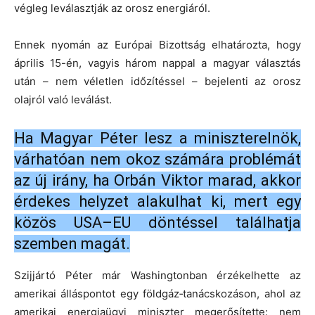
végleg leválasztják az orosz energiáról.
Ennek nyomán az Európai Bizottság elhatározta, hogy
április 15-én, vagyis három nappal a magyar választás
után – nem véletlen időzítéssel – bejelenti az orosz
olajról való leválást.
Ha Magyar Péter lesz a miniszterelnök,
várhatóan nem okoz számára problémát
az új irány, ha Orbán Viktor marad, akkor
érdekes helyzet alakulhat ki, mert egy
közös USA–EU döntéssel találhatja
szemben magát.
Szijjártó Péter már Washingtonban érzékelhette az
amerikai álláspontot egy földgáz‑tanácskozáson, ahol az
amerikai energiaügyi miniszter megerősítette: nem