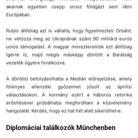
akarnak egyetlen csepp orosz földgázt sem látni
Európában.
Rubio állítólag azt is vállalta, hogy figyelmezteti Orbánt:
ne vétózza meg az Ukrajnának szánt 90 milliárd eurós
uniós támogatást. A magyar miniszterelnök ezt állítólag
ígérte is, majd mégis másképp döntött a Barátság
vezeték ügyére hivatkozva.
A döntést befolyásolhatta a Medián előrejelzése, amely
fölényes ellenzéki győzelmet jósolt az áprilisi
választásokon. A kormány ezért a háborús retorika
erősítésével próbálhatja megfordítani a közvélemény
hangulatát. Kérdés, hogy ez hat hét alatt sikerülhet‑e.
Diplomáciai találkozók Münchenben