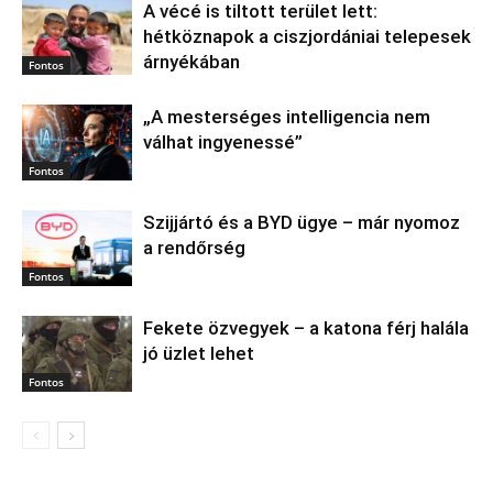
A vécé is tiltott terület lett:
hétköznapok a ciszjordániai telepesek
árnyékában
Fontos
„A mesterséges intelligencia nem
válhat ingyenessé”
Fontos
Szijjártó és a BYD ügye – már nyomoz
a rendőrség
Fontos
Fekete özvegyek – a katona férj halála
jó üzlet lehet
Fontos