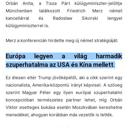
Orbán Anita, a Tisza Párt külügyminiszter-jelöltje
Münchenben találkozott Friedrich Merz német
kancellárral és Radosław Sikorski lengyel
külügyminiszterrel is.
Merz a konferencián hirdette meg új német stratégiáját:
Európa legyen a világ harmadik
szuperhatalma az USA és Kína mellett
.
Ez élesen eltér Trump jövőképétől, aki a cikk szerint egy
nacionalista, Amerika‑központú irányt képvisel. A szöveg
szerint Magyar Péter egy ilyen európai szuperhatalmi
koncepcióban természetes partner lehet, míg Orbán
Viktor esetleges bukása esetén Moszkvában kereshetne
menedéket, ahogyan korábban más vezetők is tették.