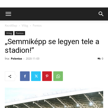
Kezdőlap
Világ
Fontos
Világ
Fontos
„Semmiképp se legyen tele a
stadion!”
Írta:
Polonius
-
2020-11-03
0