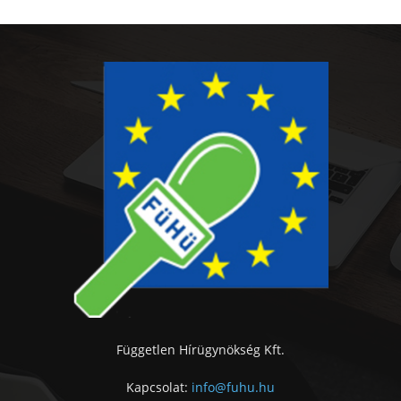
Független Hírügynökség Kft.
Kapcsolat:
info@fuhu.hu