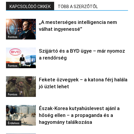
KAPCSOLÓDÓ CIKKEK
TÖBB A SZERZŐTŐL
„A mesterséges intelligencia nem
válhat ingyenessé”
Fontos
Szijjártó és a BYD ügye – már nyomoz
a rendőrség
Fontos
Fekete özvegyek – a katona férj halála
jó üzlet lehet
Fontos
Észak‑Korea kutyahúslevest ajánl a
hőség ellen – a propaganda és a
hagyomány találkozása
Érdekes