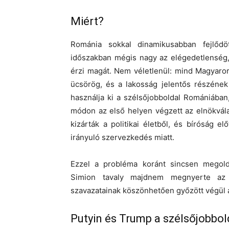
Miért?
Románia sokkal dinamikusabban fejlődö
időszakban mégis nagy az elégedetlenség,
érzi magát. Nem véletlenül: mind Magyar
ücsörög, és a lakosság jelentős részének
használja ki a szélsőjobboldal Romániába
módon az első helyen végzett az elnökvál
kizárták a politikai életből, és bíróság e
irányuló szervezkedés miatt.
Ezzel a probléma koránt sincsen megoldv
Simion tavaly majdnem megnyerte az e
szavazatainak köszönhetően győzött végül a l
Putyin és Trump a szélsőjobbol