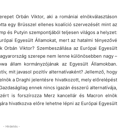
erepet Orbán Viktor, aki a romániai elnökválasztáson
tta egy Brüsszel ellenes koalíció szervezését mint az
p és Putyin szempontjából teljesen világos a helyzet:
ópai Egyesült Államokat, mert az hatalmi tényezővé
ik Orbán Viktor? Szembeszállása az Európai Egyesült
Magyarország szerepe nem lenne különösebben nagy –
Iowa állam kormányzójának az Egyesült Államokban.
v, mit javasol pozitív alternatívaként? Jellemző, hogy
lnök a Draghi jelentésre hivatkozott, mely előrelépést
 Gazdaságilag ennek nincs igazán ésszerű alternatívája,
 Ezért is forszírozza Merz kancellár és Macron elnök
ára hivatkozva előre lehetne lépni az Európai Egyesült
- Hirdetés -