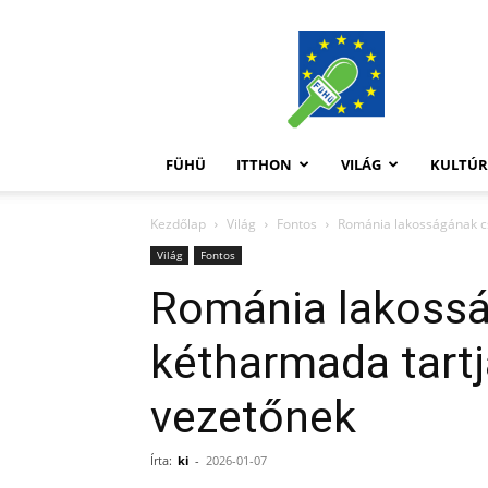
FüHü
FÜHÜ
ITTHON
VILÁG
KULTÚ
Kezdőlap
Világ
Fontos
Románia lakosságának c
Világ
Fontos
Románia lakoss
kétharmada tartj
vezetőnek
Írta:
ki
-
2026-01-07