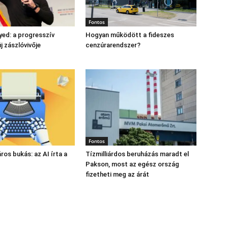
Fontos
yed: a progresszív
Hogyan működött a fideszes
 zászlóvivője
cenzúrarendszer?
Fontos
láros bukás: az AI írta a
Tízmilliárdos beruházás maradt el
Pakson, most az egész ország
fizetheti meg az árát