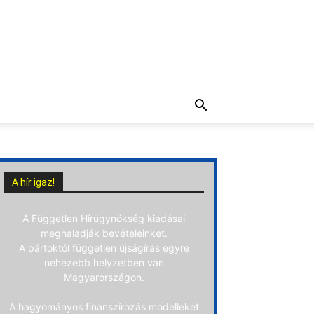
A hír igaz!
A Független Hírügynökség kiadásai
meghaladják bevételeinket.
A pártoktól független újságírás egyre
nehezebb helyzetben van
Magyarországon.
A hagyományos finanszírozás modelleket