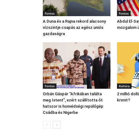
Fontos
Fontos
A Duna és a Rajna rekord alacsony
Abdul El‑Sa
vízszintje csapás az egész uniós
mozgalom új
gazdaságra
Fontos
Kultúra
Orbán Gáspár “Afrikában találta
2 millió dol
meg Istent”, ezért szállította őt
krimit?
hatszor is honvédségi repülőgép
Csádba és Nigerbe