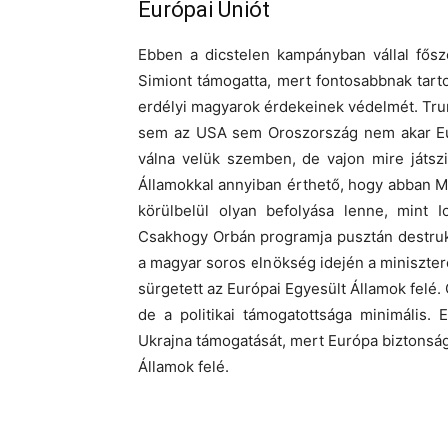
Európai Uniót
Ebben a dicstelen kampányban vállal fősz
Simiont támogatta, mert fontosabbnak tarto
erdélyi magyarok érdekeinek védelmét. Trum
sem az USA sem Oroszország nem akar Eur
válna velük szemben, de vajon mire játsz
Államokkal annyiban érthető, hogy abban 
körülbelül olyan befolyása lenne, mint 
Csakhogy Orbán programja pusztán destruktí
a magyar soros elnökség idején a minisztere
sürgetett az Európai Egyesült Államok felé.
de a politikai támogatottsága minimális.
Ukrajna támogatását, mert Európa biztonság
Államok felé.