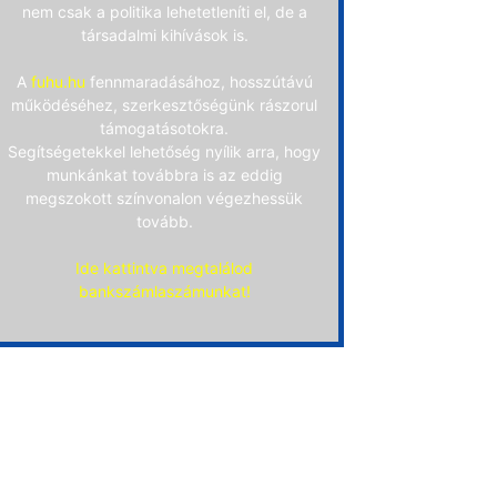
nem csak a politika lehetetleníti el, de a
társadalmi kihívások is.
A
fuhu.hu
fennmaradásához, hosszútávú
működéséhez, szerkesztőségünk rászorul
támogatásotokra.
Segítségetekkel lehetőség nyílik arra, hogy
munkánkat továbbra is az eddig
megszokott színvonalon végezhessük
tovább.
Ide kattintva megtalálod
bankszámlaszámunkat!