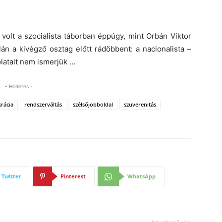
volt a szocialista táborban éppúgy, mint Orbán Viktor
án a kivégző osztag előtt rádöbbent: a nacionalista –
olatait nem ismerjük …
- Hirdetés -
rácia
rendszerváltás
szélsőjobboldal
szuverenitás
Twitter
Pinterest
WhatsApp