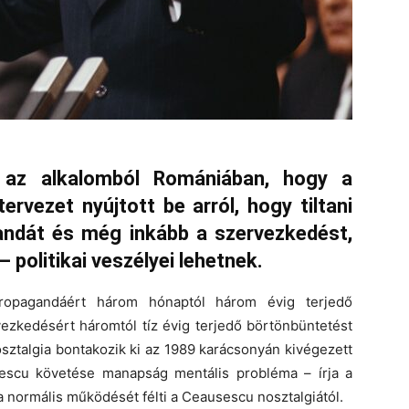
l az alkalomból Romániában, hogy a
ervezet nyújtott be arról, hogy tiltani
ndát és még inkább a szervezkedést,
politikai veszélyei lehetnek.
propagandáért három hónaptól három évig terjedő
ezkedésért háromtól tíz évig terjedő börtönbüntetést
sztalgia bontakozik ki az 1989 karácsonyán kivégezett
sescu követése manapság mentális probléma – írja a
a normális működését félti a Ceausescu nosztalgiától.