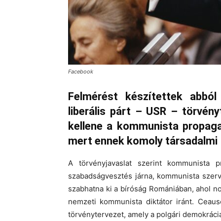
Facebook
Felmérést készítettek abbó
liberális párt – USR – törvényt
kellene a kommunista propaga
mert ennek komoly társadalmi – 
A törvényjavaslat szerint kommunista 
szabadságvesztés járna, kommunista szerv
szabhatna ki a bíróság Romániában, ahol no
nemzeti kommunista diktátor iránt. Ceau
törvénytervezet, amely a polgári demokráci