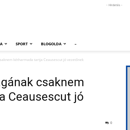
- Hirdetés -
RA
SPORT
BLOGOLDA
–
saknem kétharmada tartja Ceausescut jó vezetőnek
ágának csaknem
a Ceausescut jó
0