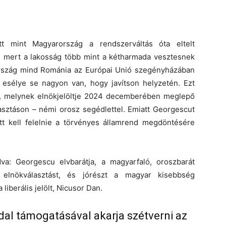
tt mint Magyarország a rendszerváltás óta eltelt
 mert a lakosság több mint a kétharmada vesztesnek
ország mind Románia az Európai Unió szegényházában
 esélye se nagyon van, hogy javítson helyzetén. Ezt
n, melynek elnökjelöltje 2024 decemberében meglepő
asztáson – némi orosz segédlettel. Emiatt Georgescut
lőtt kell felelnie a törvényes államrend megdöntésére
a: Georgescu elvbarátja, a magyarfaló, oroszbarát
lnökválasztást, és jórészt a magyar kisebbség
iberális jelölt, Nicusor Dan.
dal támogatásával akarja szétverni az