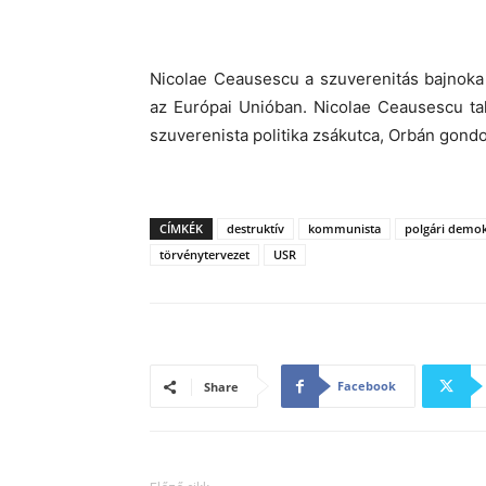
Nicolae Ceausescu a szuverenitás bajnoka 
az Európai Unióban. Nicolae Ceausescu tal
szuverenista politika zsákutca, Orbán gond
CÍMKÉK
destruktív
kommunista
polgári demok
törvénytervezet
USR
Facebook
Share