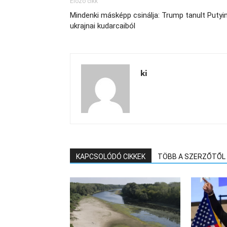
Előző cikk
Mindenki másképp csinálja: Trump tanult Putyi
ukrajnai kudarcaiból
ki
KAPCSOLÓDÓ CIKKEK
TÖBB A SZERZŐTŐL