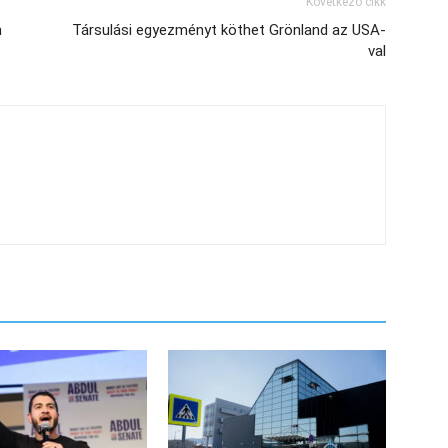
Következő cikk
n
Társulási egyezményt köthet Grönland az USA-
val