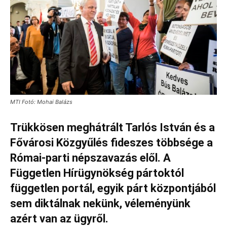
MTI Fotó: Mohai Balázs
Trükkösen meghátrált Tarlós István és a
Fővárosi Közgyűlés fideszes többsége a
Római-parti népszavazás elől. A
Független Hírügynökség pártoktól
független portál, egyik párt központjából
sem diktálnak nekünk, véleményünk
azért van az ügyről.