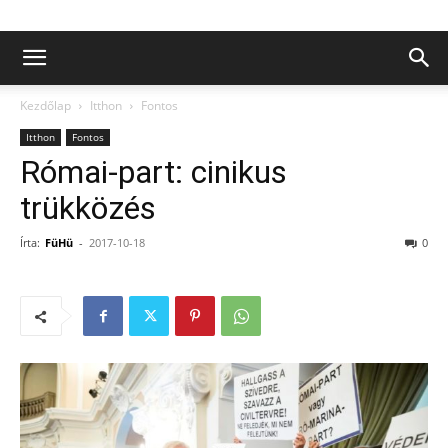
Kezdőlap
Itthon
Fontos
Itthon
Fontos
Római-part: cinikus
trükközés
Írta:
FüHü
-
2017-10-18
0