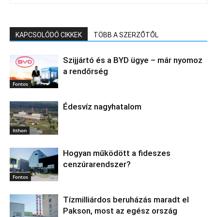
KAPCSOLÓDÓ CIKKEK
TÖBB A SZERZŐTŐL
Szijjártó és a BYD ügye – már nyomoz
a rendőrség
Fontos
Édesvíz nagyhatalom
Itthon
Hogyan működött a fideszes
cenzúrarendszer?
Fontos
Tízmilliárdos beruházás maradt el
Pakson, most az egész ország