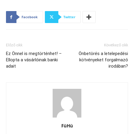
Facebook
Twitter
Előző cikk
Következő cikk
Ez Önnel is megtörténhet! –
Önbetörés a letelepedési
Ellopta a vásárlóinak banki
kötvényeket forgalmazó
adait
irodában?
FüHü