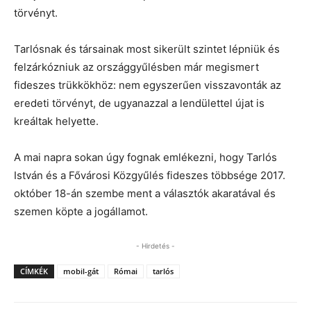
törvényt.
Tarlósnak és társainak most sikerült szintet lépniük és
felzárkózniuk az országgyűlésben már megismert
fideszes trükkökhöz: nem egyszerűen visszavonták az
eredeti törvényt, de ugyanazzal a lendülettel újat is
kreáltak helyette.
A mai napra sokan úgy fognak emlékezni, hogy Tarlós
István és a Fővárosi Közgyűlés fideszes többsége 2017.
október 18-án szembe ment a választók akaratával és
szemen köpte a jogállamot.
- Hirdetés -
CÍMKÉK
mobil-gát
Római
tarlós