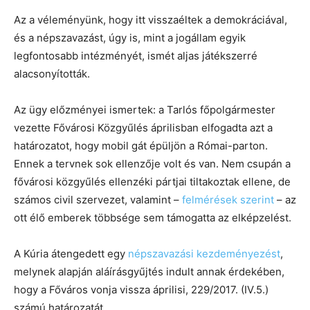
Az a véleményünk, hogy itt visszaéltek a demokráciával,
és a népszavazást, úgy is, mint a jogállam egyik
legfontosabb intézményét, ismét aljas játékszerré
alacsonyították.
Az ügy előzményei ismertek: a Tarlós főpolgármester
vezette Fővárosi Közgyűlés áprilisban elfogadta azt a
határozatot, hogy mobil gát épüljön a Római-parton.
Ennek a tervnek sok ellenzője volt és van. Nem csupán a
fővárosi közgyűlés ellenzéki pártjai tiltakoztak ellene, de
számos civil szervezet, valamint –
felmérések szerint
– az
ott élő emberek többsége sem támogatta az elképzelést.
A Kúria átengedett egy
népszavazási kezdeményezést
,
melynek alapján aláírásgyűjtés indult annak érdekében,
hogy a Főváros vonja vissza áprilisi, 229/2017. (IV.5.)
számú határozatát.