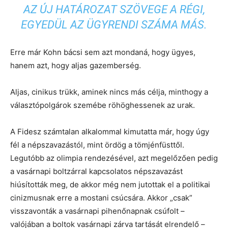
AZ ÚJ HATÁROZAT SZÖVEGE A RÉGI,
EGYEDÜL AZ ÜGYRENDI SZÁMA MÁS.
Erre már Kohn bácsi sem azt mondaná, hogy ügyes,
hanem azt, hogy aljas gazemberség.
Aljas, cinikus trükk, aminek nincs más célja, minthogy a
választópolgárok szemébe röhöghessenek az urak.
A Fidesz számtalan alkalommal kimutatta már, hogy úgy
fél a népszavazástól, mint ördög a tömjénfüsttől.
Legutóbb az olimpia rendezésével, azt megelőzően pedig
a vasárnapi boltzárral kapcsolatos népszavazást
hiúsították meg, de akkor még nem jutottak el a politikai
cinizmusnak erre a mostani csúcsára. Akkor „csak”
visszavonták a vasárnapi pihenőnapnak csúfolt –
valójában a boltok vasárnapi zárva tartását elrendelő –