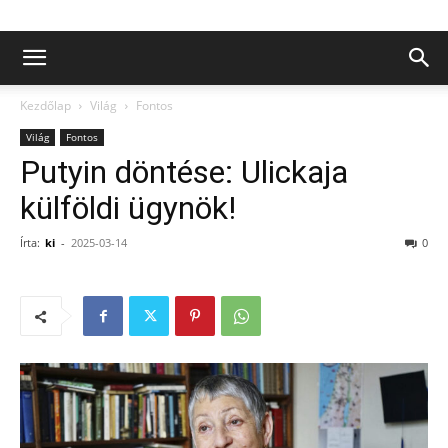
Kezdőlap
Világ
Fontos
Világ
Fontos
Putyin döntése: Ulickaja
külföldi ügynök!
Írta:
ki
-
2025-03-14
0