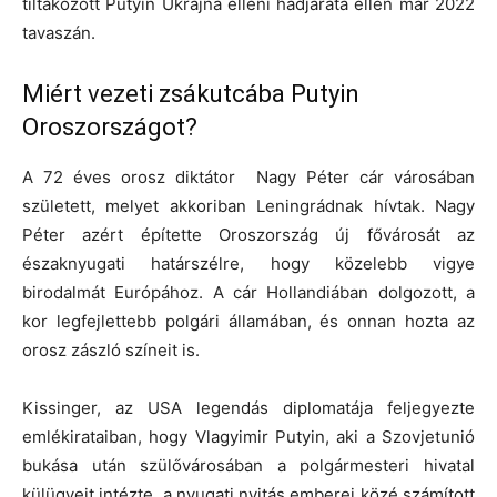
tiltakozott Putyin Ukrajna elleni hadjárata ellen már 2022
tavaszán.
Miért vezeti zsákutcába Putyin
Oroszországot?
A 72 éves orosz diktátor Nagy Péter cár városában
született, melyet akkoriban Leningrádnak hívtak. Nagy
Péter azért építette Oroszország új fővárosát az
északnyugati határszélre, hogy közelebb vigye
birodalmát Európához. A cár Hollandiában dolgozott, a
kor legfejlettebb polgári államában, és onnan hozta az
orosz zászló színeit is.
Kissinger, az USA legendás diplomatája feljegyezte
emlékirataiban, hogy Vlagyimir Putyin, aki a Szovjetunió
bukása után szülővárosában a polgármesteri hivatal
külügyeit intézte, a nyugati nyitás emberei közé számított