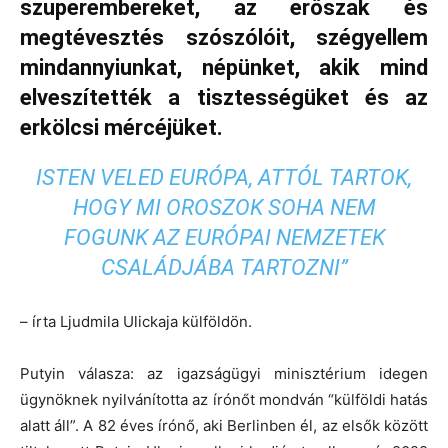
szuperembereket, az erőszak és
megtévesztés szószólóit, szégyellem
mindannyiunkat, népünket, akik mind
elveszítették a tisztességüket és az
erkölcsi mércéjüket.
ISTEN VELED EURÓPA, ATTÓL TARTOK,
HOGY MI OROSZOK SOHA NEM
FOGUNK AZ EURÓPAI NEMZETEK
CSALÁDJÁBA TARTOZNI”
– írta Ljudmila Ulickaja külföldön.
Putyin válasza: az igazságügyi minisztérium idegen
ügynöknek nyilvánította az írónőt mondván “külföldi hatás
alatt áll”. A 82 éves írónő, aki Berlinben él, az elsők között