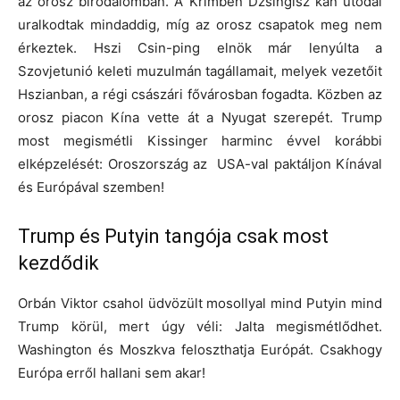
az orosz birodalomban. A Krímben Dzsingisz kán utódai
uralkodtak mindaddig, míg az orosz csapatok meg nem
érkeztek. Hszi Csin-ping elnök már lenyúlta a
Szovjetunió keleti muzulmán tagállamait, melyek vezetőit
Hszianban, a régi császári fővárosban fogadta. Közben az
orosz piacon Kína vette át a Nyugat szerepét. Trump
most megismétli Kissinger harminc évvel korábbi
elképzelését: Oroszország az USA-val paktáljon Kínával
és Európával szemben!
Trump és Putyin tangója csak most
kezdődik
Orbán Viktor csahol üdvözült mosollyal mind Putyin mind
Trump körül, mert úgy véli: Jalta megismétlődhet.
Washington és Moszkva feloszthatja Európát. Csakhogy
Európa erről hallani sem akar!