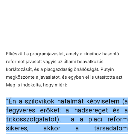
Elkészült a programjavaslat, amely a kínaihoz hasonló
reformot javasolt vagyis az állami beavatkozás
korlátozását, és a piacgazdaság önállóságát. Putyin
megköszönte a javaslatot, és egyben el is utasította azt.
Meg is indokolta, hogy miért:
”Én a szilovikok hatalmát képviselem (a
fegyveres erőket: a hadsereget és a
titkosszolgálatot). Ha a piaci reform
sikeres, akkor a társadalom