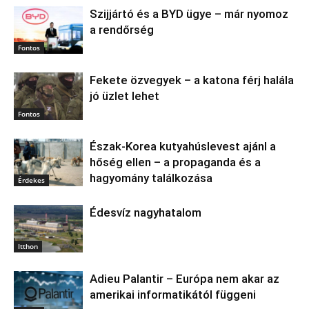
Szijjártó és a BYD ügye – már nyomoz
a rendőrség
Fontos
Fekete özvegyek – a katona férj halála
jó üzlet lehet
Fontos
Észak‑Korea kutyahúslevest ajánl a
hőség ellen – a propaganda és a
hagyomány találkozása
Érdekes
Édesvíz nagyhatalom
Itthon
Adieu Palantir – Európa nem akar az
amerikai informatikától függeni