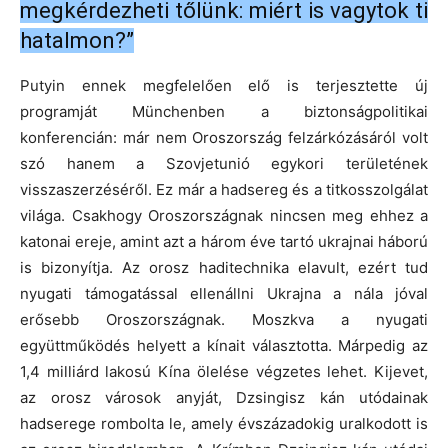
megkérdezheti tőlünk: miért is vagytok ti
hatalmon?”
Putyin ennek megfelelően elő is terjesztette új
programját Münchenben a biztonságpolitikai
konferencián: már nem Oroszország felzárkózásáról volt
szó hanem a Szovjetunió egykori területének
visszaszerzéséről. Ez már a hadsereg és a titkosszolgálat
világa. Csakhogy Oroszországnak nincsen meg ehhez a
katonai ereje, amint azt a három éve tartó ukrajnai háború
is bizonyítja. Az orosz haditechnika elavult, ezért tud
nyugati támogatással ellenállni Ukrajna a nála jóval
erősebb Oroszországnak. Moszkva a nyugati
együttműködés helyett a kínait választotta. Márpedig az
1,4 milliárd lakosú Kína ölelése végzetes lehet. Kijevet,
az orosz városok anyját, Dzsingisz kán utódainak
hadserege rombolta le, amely évszázadokig uralkodott is