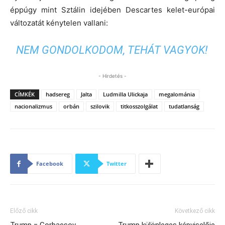
éppúgy mint Sztálin idejében Descartes kelet-európai
változatát kénytelen vallani:
NEM GONDOLKODOM, TEHÁT VAGYOK!
- Hirdetés -
CÍMKÉK
hadsereg
Jalta
Ludmilla Ulickaja
megalománia
nacionalizmus
orbán
szilovik
titkosszolgálat
tudatlanság
Facebook
Twitter
Előző cikk
Következő cikk