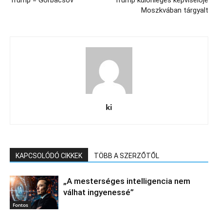
Trump = Gorbacsov
Trump különleges képviselője
Moszkvában tárgyalt
ki
KAPCSOLÓDÓ CIKKEK
TÖBB A SZERZŐTŐL
„A mesterséges intelligencia nem
válhat ingyenessé”
Fontos