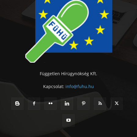
Független Hírügynökség Kft.
Kapcsolat:
info@fuhu.hu