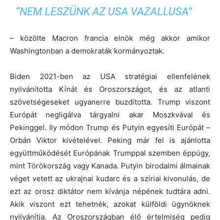
“NEM LESZÜNK AZ USA VAZALLUSA”
– közölte Macron francia elnök még akkor amikor
Washingtonban a demokraták kormányoztak.
Biden 2021-ben az USA stratégiai ellenfelének
nyilvánította Kínát és Oroszországot, és az atlanti
szövetségeseket ugyanerre buzdította. Trump viszont
Európát negligálva tárgyalni akar Moszkvával és
Pekinggel. Ily módon Trump és Putyin egyesíti Európát –
Orbán Viktor kivételével. Peking már fel is ajánlotta
együttműködését Európának Trumppal szemben éppúgy,
mint Törökország vagy Kanada. Putyin birodalmi álmainak
véget vetett az ukrajnai kudarc és a szíriai kivonulás, de
ezt az orosz diktátor nem kívánja népének tudtára adni.
Akik viszont ezt tehetnék, azokat külföldi ügynöknek
nyilvánítja. Az Oroszországban élő értelmiség pedig