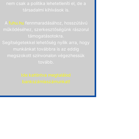
nem csak a politika lehetetleníti el, de a
társadalmi kihívások is.
A
fuhu.hu
fennmaradásához, hosszútávú
működéséhez, szerkesztőségünk rászorul
támogatásotokra.
Segítségetekkel lehetőség nyílik arra, hogy
munkánkat továbbra is az eddig
megszokott színvonalon végezhessük
tovább.
Ide kattintva megtalálod
bankszámlaszámunkat!