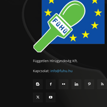
Független Hírügynökség Kft.
Kapcsolat:
info@fuhu.hu