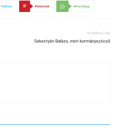
Twitter
Pinterest
WhatsApp
Következő cikk
Sebestyén Balázs, mint kormányszócső