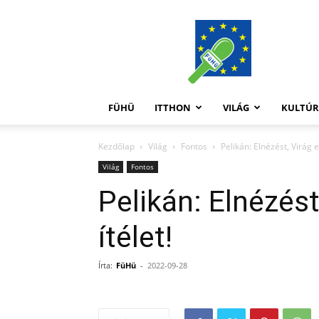
FüHü
FÜHÜ
ITTHON
VILÁG
KULTÚ
Kezdőlap
Világ
Fontos
Pelikán: Elnézést, Virág el
Világ
Fontos
Pelikán: Elnézést,
ítélet!
Írta:
FüHü
-
2022-09-28