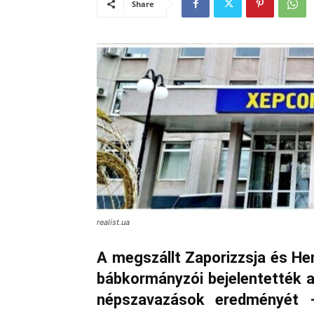
Share
realist.ua
A megszállt Zaporizzsja és He
bábkormányzói bejelentették az
népszavazások eredményét –