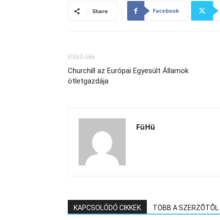
Facebook
Share
Előző cikk
Churchill az Európai Egyesült Államok
ötletgazdája
FüHü
KAPCSOLÓDÓ CIKKEK
TÖBB A SZERZŐTŐL