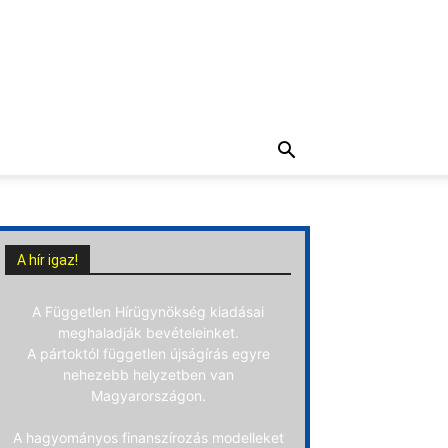
A hír igaz!
A Független Hírügynökség kiadásai
meghaladják bevételeinket.
A pártoktól független újságírás egyre
nehezebb helyzetben van
Magyarországon.
A hagyományos finanszírozás modelleket