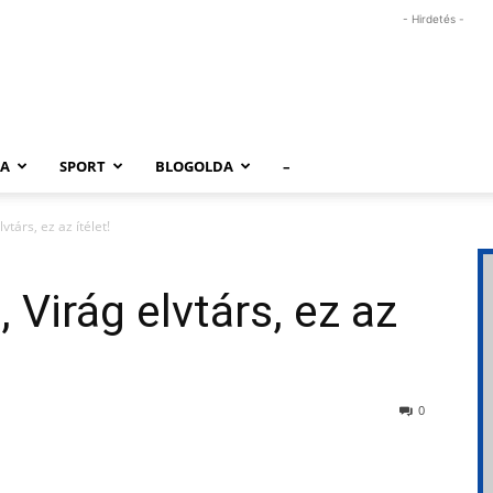
- Hirdetés -
RA
SPORT
BLOGOLDA
–
vtárs, ez az ítélet!
 Virág elvtárs, ez az
0