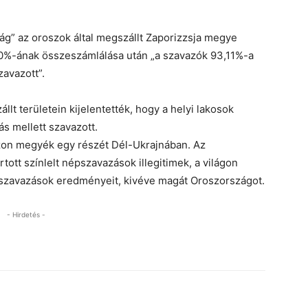
ág” az oroszok által megszállt Zaporizzsja megye
100%-ának összeszámlálása után „a szavazók 93,11%-a
zavazott”.
t területein kijelentették, hogy a helyi lakosok
s mellett szavazott.
szon megyék egy részét Dél-Ukrajnában. Az
rtott színlelt népszavazások illegitimek,
a világon
épszavazások eredményeit, kivéve magát Oroszországot.
- Hirdetés -