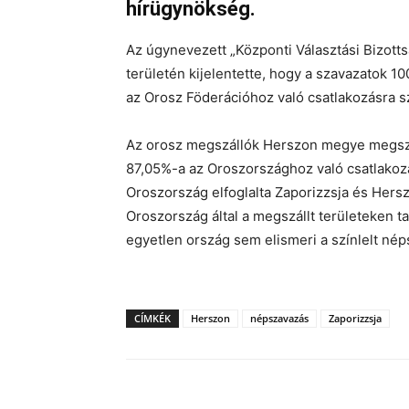
hírügynökség.
Az úgynevezett „Központi Választási Bizotts
területén kijelentette, hogy a szavazatok 
az Orosz Föderációhoz való csatlakozásra s
Az orosz megszállók Herszon megye megszáll
87,05%-a az Oroszországhoz való csatlakozá
Oroszország elfoglalta Zaporizzsja és Her
Oroszország által a megszállt területeken ta
egyetlen ország sem elismeri a színlelt n
CÍMKÉK
Herszon
népszavazás
Zaporizzsja