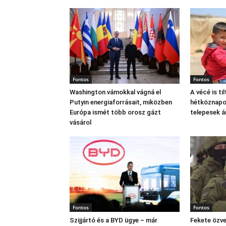
Fontos
Fontos
Washington vámokkal vágná el
A vécé is til
Putyin energiaforrásait, miközben
hétköznapok
Európa ismét több orosz gázt
telepesek 
vásárol
Fontos
Fontos
Szijjártó és a BYD ügye – már
Fekete özve