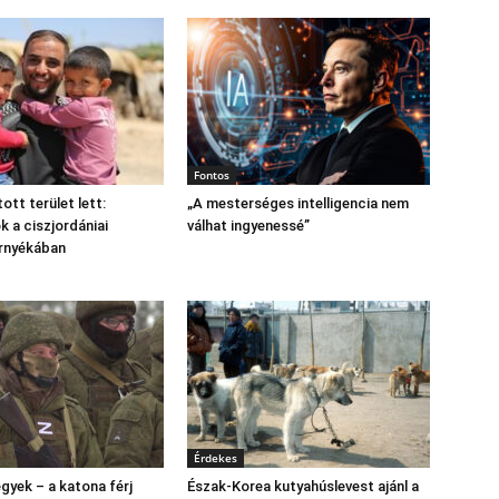
Fontos
tott terület lett:
„A mesterséges intelligencia nem
 a ciszjordániai
válhat ingyenessé”
árnyékában
Érdekes
gyek – a katona férj
Észak‑Korea kutyahúslevest ajánl a