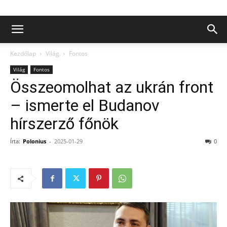
Kezdőlap
Világ
Fontos
Világ
Fontos
Összeomolhat az ukrán front
– ismerte el Budanov
hírszerző főnök
Írta:
Polonius
-
2025-01-29
0