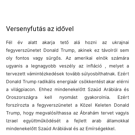
Versenyfutás az idővel
Fél év alatt akarja tető alá hozni az ukrajnai
fegyverszünetet Donald Trump, akinek ez távolról sem
oly fontos vagy sürgős. Az amerikai elnök számára
ugyanis a legnagyobb veszély az infláció , melyet a
tervezett vámintézkedések tovább súlyosbíthatnak. Ezért
Donald Trump radikális energiaár csökkentést akar elérni
a világpiacon. Ehhez mindenekelőtt Szaúd Arábiára és
Oroszországra kell nyomást gyakorolnia. Ezért
forszírozta a fegyverszünetet a Közel Keleten Donald
Trump, hogy megvalósíthassa az Ábrahám tervet vagyis
Izrael együttműködését a fejlett arab államokkal
mindenekelőtt Szaúd Arábiával és az Emírségekkel.