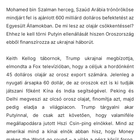
Mohamed bin Szalman herceg, Szaúd Arábia trónörököse
mindjárt fel is ajánlott 600 milliárd dolláros befektetést az
Egyesült Államokban. De mi lesz az olajár csökkentéssel?
Ehhez le kell törni Putyin ellenállását hiszen Oroszország
ebből finanszírozza az ukrajnai háborút.
Keith Kellog tábornok, Trump ukrajnai megbízottja,
elmondta a Fox televízióban, hogy a céljuk a hordónként
45 dolláros olajár az orosz export számára. Jelenleg a
nyugati ársapka 60 dollár, de az oroszok ezt is ki tudják
játszani főként Kína és India segítségével. Peking és
Delhi megveszi az olcsó orosz olajat, finomítja azt, majd
pedig eladja a világpiacon. Trump tárgyalni akar
Putyinnal, de csak azt követően, hogy valamiféle
megállapodásra jutott Hszi Csin-ping elnökkel. Mind az
amerikai mind a kínai elnök abban hisz, hogy Money
makes the World go round – a világ a pénz körül forog,