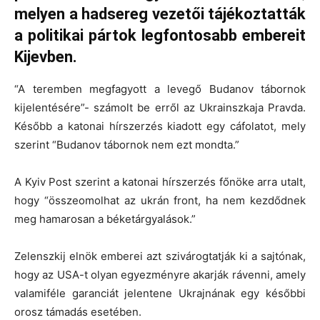
melyen a hadsereg vezetői tájékoztatták
a politikai pártok legfontosabb embereit
Kijevben.
“A teremben megfagyott a levegő Budanov tábornok
kijelentésére”- számolt be erről az Ukrainszkaja Pravda.
Később a katonai hírszerzés kiadott egy cáfolatot, mely
szerint “Budanov tábornok nem ezt mondta.”
A Kyiv Post szerint a katonai hírszerzés főnöke arra utalt,
hogy “összeomolhat az ukrán front, ha nem kezdődnek
meg hamarosan a béketárgyalások.”
Zelenszkij elnök emberei azt szivárogtatják ki a sajtónak,
hogy az USA-t olyan egyezményre akarják rávenni, amely
valamiféle garanciát jelentene Ukrajnának egy későbbi
orosz támadás esetében.