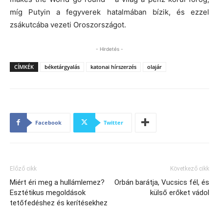
míg Putyin a fegyverek hatalmában bízik, és ezzel
zsákutcába vezeti Oroszországot.
- Hirdetés -
CÍMKÉK
béketárgyalás
katonai hírszerzés
olajár
Facebook
Twitter
Előző cikk
Következő cikk
Miért éri meg a hullámlemez?
Orbán barátja, Vucsics fél, és
Esztétikus megoldások
külső erőket vádol
tetőfedéshez és kerítésekhez