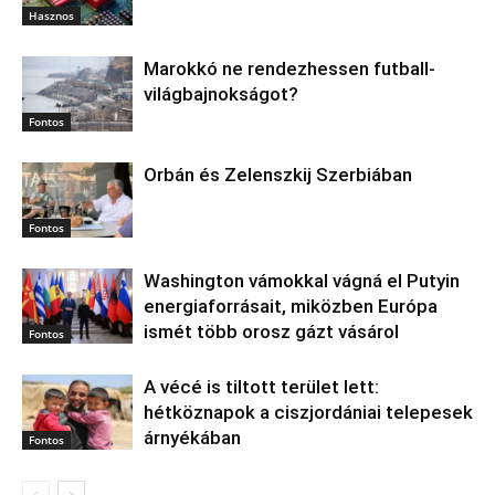
Hasznos
Marokkó ne rendezhessen futball-
világbajnokságot?
Fontos
Orbán és Zelenszkij Szerbiában
Fontos
Washington vámokkal vágná el Putyin
energiaforrásait, miközben Európa
ismét több orosz gázt vásárol
Fontos
A vécé is tiltott terület lett:
hétköznapok a ciszjordániai telepesek
árnyékában
Fontos