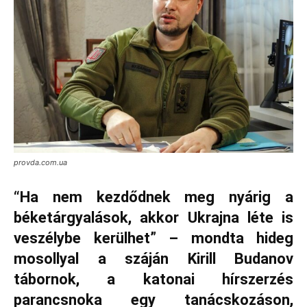
provda.com.ua
“Ha nem kezdődnek meg nyárig a
béketárgyalások, akkor Ukrajna léte is
veszélybe kerülhet” – mondta hideg
mosollyal a száján Kirill Budanov
tábornok, a katonai hírszerzés
parancsnoka egy tanácskozáson,