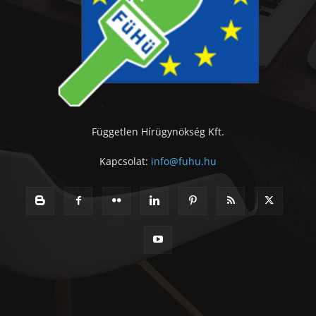
Független Hírügynökség Kft.
Kapcsolat:
info@fuhu.hu