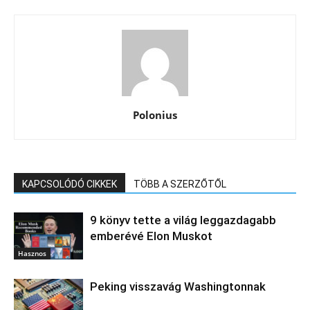
Polonius
KAPCSOLÓDÓ CIKKEK
TÖBB A SZERZŐTŐL
9 könyv tette a világ leggazdagabb
emberévé Elon Muskot
Hasznos
Peking visszavág Washingtonnak