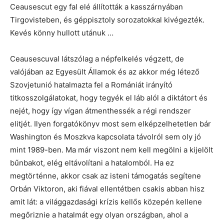
Ceausescut egy fal elé állították a kasszárnyában
Tirgovisteben, és géppisztoly sorozatokkal kivégezték.
Kevés könny hullott utánuk …
Ceausescuval látszólag a népfelkelés végzett, de
valójában az Egyesült Államok és az akkor még létező
Szovjetunió hatalmazta fel a Romániát irányító
titkosszolgálatokat, hogy tegyék el láb alól a diktátort és
nejét, hogy így vígan átmenthessék a régi rendszer
elitjét. Ilyen forgatókönyv most sem elképzelhetetlen bár
Washington és Moszkva kapcsolata távolról sem oly jó
mint 1989-ben. Ma már viszont nem kell megölni a kijelölt
bűnbakot, elég eltávolítani a hatalomból. Ha ez
megtörténne, akkor csak az isteni támogatás segítene
Orbán Viktoron, aki fiával ellentétben csakis abban hisz
amit lát: a világgazdasági krízis kellős közepén kellene
megőriznie a hatalmát egy olyan országban, ahol a