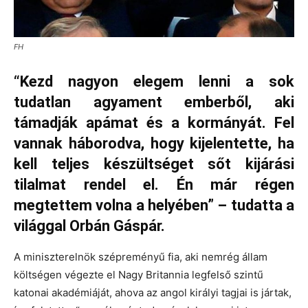
FH
“Kezd nagyon elegem lenni a sok
tudatlan agyament emberből, aki
támadják apámat és a kormányát. Fel
vannak háborodva, hogy kijelentette, ha
kell teljes készültséget sőt kijárási
tilalmat rendel el. Én már régen
megtettem volna a helyében” – tudatta a
világgal Orbán Gáspár.
A miniszterelnök szépreményű fia, aki nemrég állam
költségen végezte el Nagy Britannia legfelső szintű
katonai akadémiáját, ahova az angol királyi tagjai is jártak,