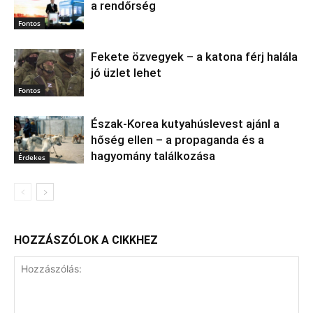
a rendőrség
Fontos
Fekete özvegyek – a katona férj halála
jó üzlet lehet
Fontos
Észak‑Korea kutyahúslevest ajánl a
hőség ellen – a propaganda és a
hagyomány találkozása
Érdekes
HOZZÁSZÓLOK A CIKKHEZ