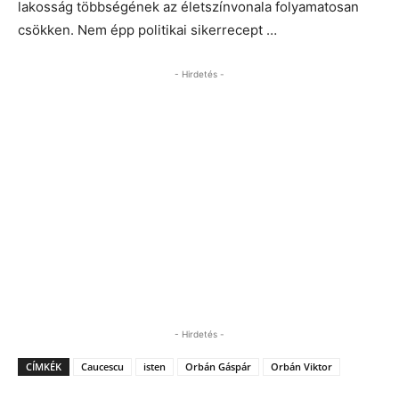
lakosság többségének az életszínvonala folyamatosan
csökken. Nem épp politikai sikerrecept …
- Hirdetés -
- Hirdetés -
CÍMKÉK
Caucescu
isten
Orbán Gáspár
Orbán Viktor