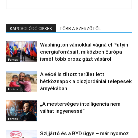
KAPCSOLÓDÓ CIKKEK
TÖBB A SZERZŐTŐL
Washington vámokkal vágná el Putyin
energiaforrásait, miközben Európa
ismét több orosz gázt vásárol
Fontos
A vécé is tiltott terület lett:
hétköznapok a ciszjordániai telepesek
árnyékában
Fontos
„A mesterséges intelligencia nem
válhat ingyenessé”
Fontos
Szijjártó és a BYD ügye – már nyomoz