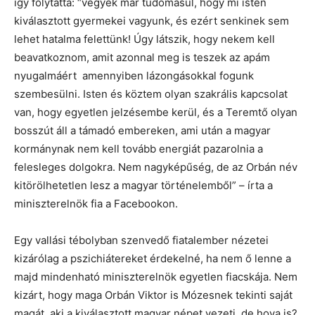
így folytatta: “vegyék már tudomásul, hogy mi isten
kiválasztott gyermekei vagyunk, és ezért senkinek sem
lehet hatalma felettünk! Úgy látszik, hogy nekem kell
beavatkoznom, amit azonnal meg is teszek az apám
nyugalmáért amennyiben lázongásokkal fogunk
szembesülni. Isten és köztem olyan szakrális kapcsolat
van, hogy egyetlen jelzésembe kerül, és a Teremtő olyan
bosszút áll a támadó embereken, ami után a magyar
kormánynak nem kell tovább energiát pazarolnia a
felesleges dolgokra. Nem nagyképűség, de az Orbán név
kitörölhetetlen lesz a magyar történelemből” – írta a
miniszterelnök fia a Facebookon.
Egy vallási tébolyban szenvedő fiatalember nézetei
kizárólag a pszichiátereket érdekelné, ha nem ő lenne a
majd mindenható miniszterelnök egyetlen fiacskája. Nem
kizárt, hogy maga Orbán Viktor is Mózesnek tekinti saját
magát, aki a kiválasztott magyar népet vezeti, de hova is?