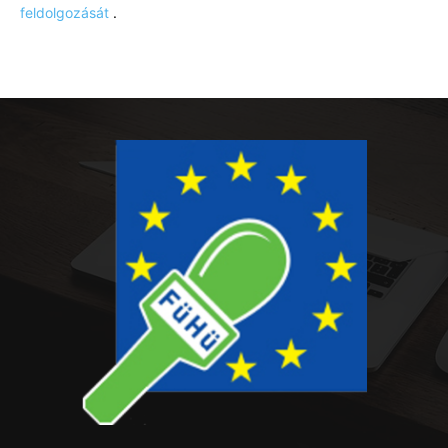
feldolgozását
.