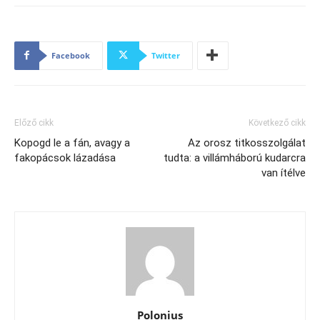
Facebook
Twitter
Előző cikk
Következő cikk
Kopogd le a fán, avagy a
Az orosz titkosszolgálat
fakopácsok lázadása
tudta: a villámháború kudarcra
van ítélve
Polonius