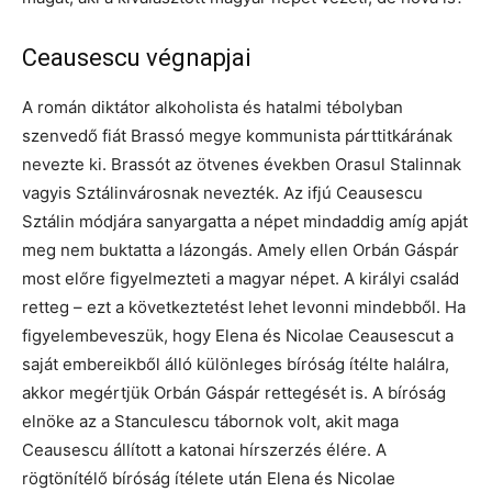
Ceausescu végnapjai
A román diktátor alkoholista és hatalmi tébolyban
szenvedő fiát Brassó megye kommunista párttitkárának
nevezte ki. Brassót az ötvenes években Orasul Stalinnak
vagyis Sztálinvárosnak nevezték. Az ifjú Ceausescu
Sztálin módjára sanyargatta a népet mindaddig amíg apját
meg nem buktatta a lázongás. Amely ellen Orbán Gáspár
most előre figyelmezteti a magyar népet. A királyi család
retteg – ezt a következtetést lehet levonni mindebből. Ha
figyelembeveszük, hogy Elena és Nicolae Ceausescut a
saját embereikből álló különleges bíróság ítélte halálra,
akkor megértjük Orbán Gáspár rettegését is. A bíróság
elnöke az a Stanculescu tábornok volt, akit maga
Ceausescu állított a katonai hírszerzés élére. A
rögtönítélő bíróság ítélete után Elena és Nicolae