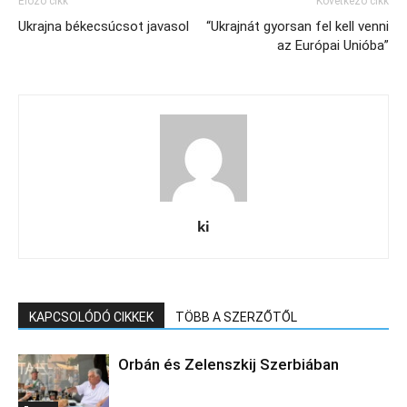
Előző cikk
Következő cikk
Ukrajna békecsúcsot javasol
“Ukrajnát gyorsan fel kell venni
az Európai Unióba”
ki
KAPCSOLÓDÓ CIKKEK
TÖBB A SZERZŐTŐL
Orbán és Zelenszkij Szerbiában