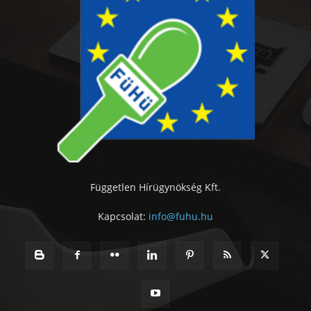
Független Hírügynökség Kft.
Kapcsolat:
info@fuhu.hu