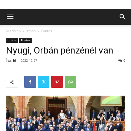
Kezdőlap
Itthon
Fontos
Itthon
Fontos
Nyugi, Orbán pénzénél van
Írta:
ki
-
2022-12-27
0