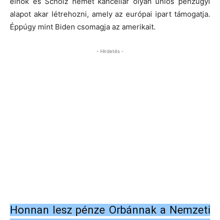
elnök és Scholz német kancellár olyan uniós pénzügyi
alapot akar létrehozni, amely az európai ipart támogatja.
Éppúgy mint Biden csomagja az amerikait.
- Hirdetés -
Honnan lesz pénze Orbánnak a Nemzeti