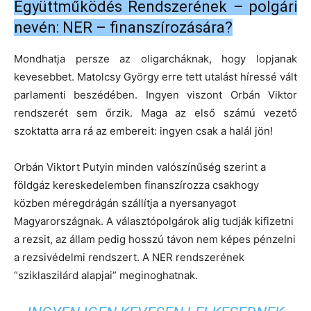
Együttműködés Rendszerének – polgári
nevén: NER – finanszírozására?
Mondhatja persze az oligarcháknak, hogy lopjanak
kevesebbet. Matolcsy György erre tett utalást híressé vált
parlamenti beszédében. Ingyen viszont Orbán Viktor
rendszerét sem őrzik. Maga az első számú vezető
szoktatta arra rá az embereit: ingyen csak a halál jön!
Orbán Viktort Putyin minden valószínűség szerint a
földgáz kereskedelemben finanszírozza csakhogy
közben méregdrágán szállítja a nyersanyagot
Magyarországnak. A választópolgárok alig tudják kifizetni
a rezsit, az állam pedig hosszú távon nem képes pénzelni
a rezsivédelmi rendszert. A NER rendszerének
“sziklaszilárd alapjai” meginoghatnak.