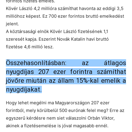
forintos fizetés emelés.
Kövér László 4,2 millióra számíthat havonta az eddigi 3,5
millióhoz képest. Ez 700 ezer forintos bruttó emelkedést
jelent.
A köztársasági elnök Kövér László fizetésének 1,1
szeresét kapja. Eszerint Novák Katalin havi bruttó
fizetése 4,6 millió lesz.
Összehasonlításban: az átlagos
nyugdíjas 207 ezer forintra számíthat
jövőre miután az állam 15%-kal emelik a
nyugdíjakat.
Hogy lehet megélni ma Magyarországon 207 ezer
forintból, mely körülbelül 500 eurónak felel meg? Erre az
egyszerű kérdésre nem siet válaszolni Orbán Viktor,
akinek a fizetésemelése is jóval magasabb ennél.