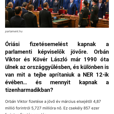
parlament.hu
Óriási fizetésemelést kapnak a
parlamenti képviselők jövőre. Orbán
Viktor és Kövér László már 1990 óta
ülnek az országgyűlésben, és különben is
van mit a tejbe aprítaniuk a NER 12-ik
évében… és mennyit kapnak a
tizenharmadikban?
Orbán Viktor fizetése a jövő év március elsejétől 4,87
millió forintról 5,727 millióra nő. Ez csekély 857 ezer