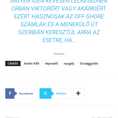
INGYEN IGEN KEVESEN LELKESEDNEK
ORBÁN VIKTORÉRT VAGY AKÁRKIÉRT.
EZÉRT HASZNOSAK AZ OFF-SHORE
SZÁMLÁK ÉS A MENEKÜLŐ ÚT
SZERBIÁN KERESZTÜL ARRA AZ
ESETRE, HA…
- Hirdetés -
CÍMKÉK
fizetés NER
képviselő
nyugdíj
Országgyűlés
Facebook
Twitter