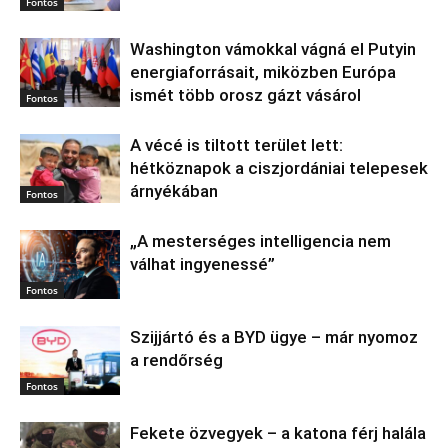
Fontos
Washington vámokkal vágná el Putyin
energiaforrásait, miközben Európa
ismét több orosz gázt vásárol
Fontos
A vécé is tiltott terület lett:
hétköznapok a ciszjordániai telepesek
árnyékában
Fontos
„A mesterséges intelligencia nem
válhat ingyenessé”
Fontos
Szijjártó és a BYD ügye – már nyomoz
a rendőrség
Fontos
Fekete özvegyek – a katona férj halála