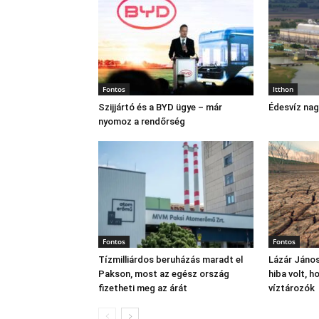
Fontos
Itthon
Szijjártó és a BYD ügye – már
Édesvíz na
nyomoz a rendőrség
Fontos
Fontos
Tízmilliárdos beruházás maradt el
Lázár János
Pakson, most az egész ország
hiba volt, 
fizetheti meg az árát
víztározók