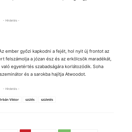
- Hirdetés -
 ember győzi kapkodni a fejét, hol nyit új frontot az
iért felszámolja a józan ész és az erkölcsök maradékát,
 való egyetértés szabadságára korlátozódik. Soha
nszeminátor és a sarokba hajítja Atwoodot.
- Hirdetés -
Orbán Viktor
szülés
születés