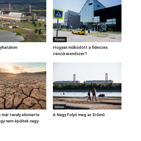
Fontos
gyhatalom
Hogyan működött a fideszes
cenzúrarendszer?
Itthon
 már tavaly elismerte:
A Nagy Folyó meg az Erőmű
hogy nem épültek nagy