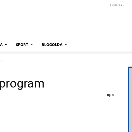
- Hirdetés -
RA
SPORT
BLOGOLDA
–
am
zprogram
0