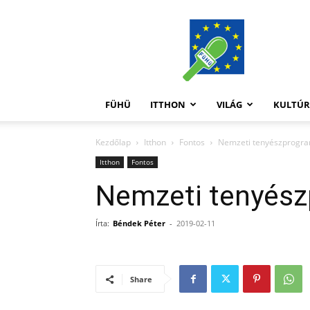
FüHü
FÜHÜ
ITTHON
VILÁG
KULTÚ
Kezdőlap
Itthon
Fontos
Nemzeti tenyészprogr
Itthon
Fontos
Nemzeti tenyés
Írta:
Béndek Péter
-
2019-02-11
Share