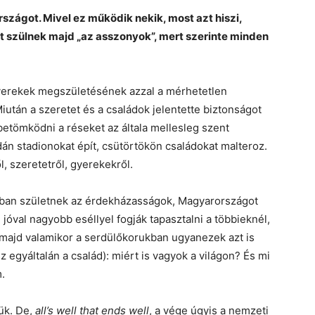
rszágot. Mivel ez működik nekik, most azt hiszi,
rt szülnek majd „az asszonyok”, mert szerinte minden
yerekek megszületésének azzal a mérhetetlen
iután a szeretet és a családok jelentette biztonságot
 betömködni a réseket az általa mellesleg szent
án stadionokat épít, csütörtökön családokat malteroz.
, szeretetről, gyerekekről.
gban születnek az érdekházasságok, Magyarországot
jóval nagyobb eséllyel fogják tapasztalni a többieknél,
 majd valamikor a serdülőkorukban ugyanezek azt is
 egyáltalán a család): miért is vagyok a világon? És mi
.
ük. De,
all’s well that ends well
, a vége úgyis a nemzeti