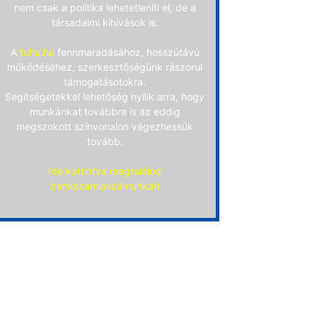
nem csak a politika lehetetleníti el, de a
társadalmi kihívások is.
A
fuhu.hu
fennmaradásához, hosszútávú
működéséhez, szerkesztőségünk rászorul
támogatásotokra.
Segítségetekkel lehetőség nyílik arra, hogy
munkánkat továbbra is az eddig
megszokott színvonalon végezhessük
tovább.
Ide kattintva megtalálod
bankszámlaszámunkat!