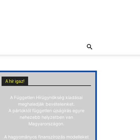
A hír igaz!
A Független Hírügynökség kiadásai
meghaladják bevételeinket.
A pártoktól független újságírás egyre
nehezebb helyzetben van
Magyarországon.
A hagyományos finanszírozás modelleket