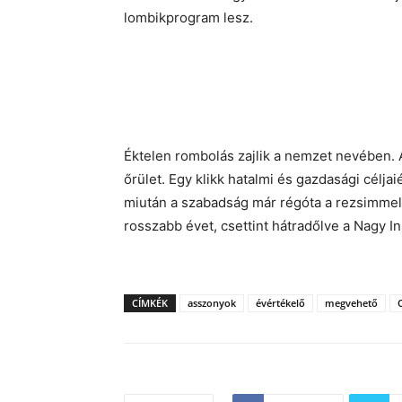
lombikprogram lesz.
Éktelen rombolás zajlik a nemzet nevében. Az
őrület. Egy klikk hatalmi és gazdasági célja
miután a szabadság már régóta a rezsimmel
rosszabb évet, csettint hátradőlve a Nagy I
CÍMKÉK
asszonyok
évértékelő
megvehető