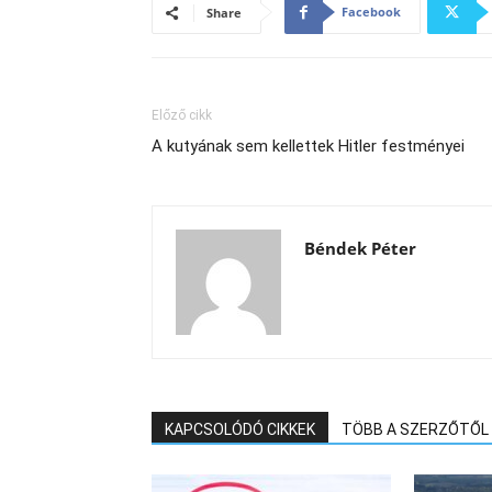
Facebook
Share
Előző cikk
A kutyának sem kellettek Hitler festményei
Béndek Péter
KAPCSOLÓDÓ CIKKEK
TÖBB A SZERZŐTŐL