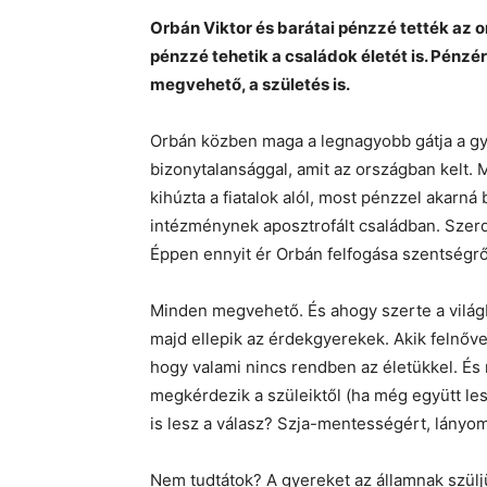
Orbán Viktor és barátai pénzzé tették az o
pénzzé tehetik a családok életét is. Pénzé
megvehető, a születés is.
Orbán közben maga a legnagyobb gátja a g
bizonytalansággal, amit az országban kelt. M
kihúzta a fiatalok alól, most pénzzel akarná
inté
zménynek aposztrofált családban. Szerd
Éppen ennyit ér Orbán felfogása szentségről
Minden megvehető. És ahogy szerte a vilá
majd ellepik az érdekgyerekek. Akik felnőve 
hogy valami nincs rendben az életükkel. És
megkérdezik a szüleiktől (ha még együtt lesz
is lesz a válasz? Szja-mentességért, lányom
Nem tudtátok? A gyereket az államnak szülj