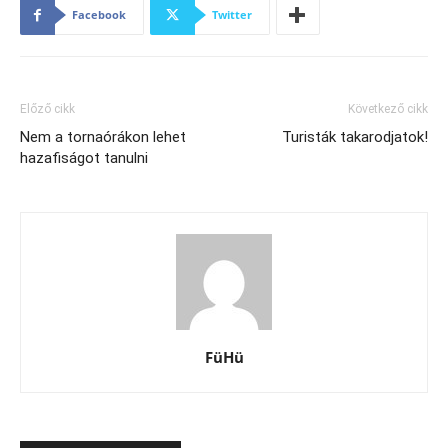
Facebook
Twitter
Előző cikk
Következő cikk
Nem a tornaórákon lehet
Turisták takarodjatok!
hazafiságot tanulni
FüHü