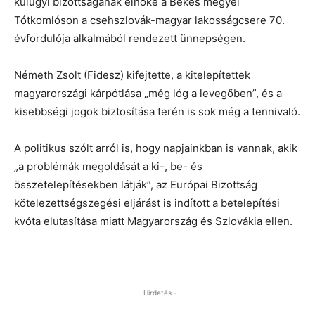
külügyi bizottságának elnöke a Békés megyei
Tótkomlóson a csehszlovák-magyar lakosságcsere 70.
évfordulója alkalmából rendezett ünnepségen.
Németh Zsolt (Fidesz) kifejtette, a kitelepítettek
magyarországi kárpótlása „még lóg a levegőben”, és a
kisebbségi jogok biztosítása terén is sok még a tennivaló.
A politikus szólt arról is, hogy napjainkban is vannak, akik
„a problémák megoldását a ki-, be- és
összetelepítésekben látják”, az Európai Bizottság
kötelezettségszegési eljárást is indított a betelepítési
kvóta elutasítása miatt Magyarország és Szlovákia ellen.
- Hirdetés -