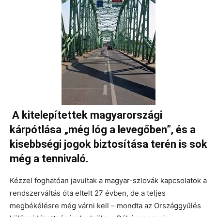
A kitelepítettek magyarországi
kárpótlása „még lóg a levegőben”, és a
kisebbségi jogok biztosítása terén is sok
még a tennivaló.
Kézzel foghatóan javultak a magyar-szlovák kapcsolatok a
rendszerváltás óta eltelt 27 évben, de a teljes
megbékélésre még várni kell – mondta az Országgyűlés