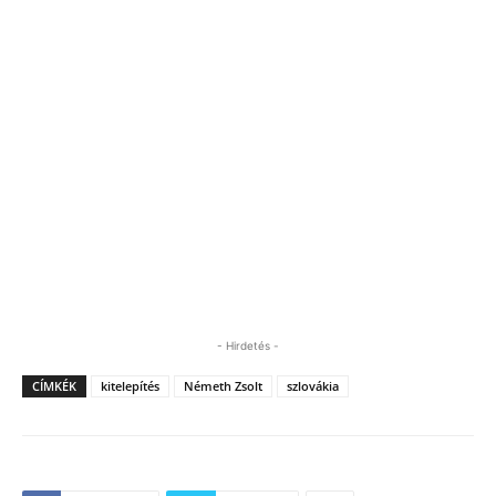
- Hirdetés -
CÍMKÉK
kitelepítés
Németh Zsolt
szlovákia