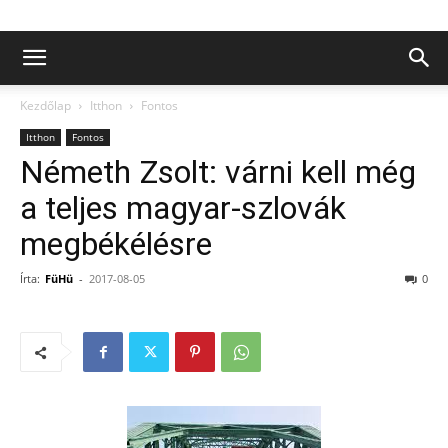
Kezdőlap
Itthon
Fontos
Itthon
Fontos
Németh Zsolt: várni kell még
a teljes magyar-szlovák
megbékélésre
Írta:
FüHü
-
2017-08-05
0