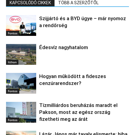
KAPCSOLÓDÓ CIKKEK
TÖBB A SZERZŐTŐL
Szijjártó és a BYD ügye – már nyomoz
a rendőrség
Fontos
Édesvíz nagyhatalom
Itthon
Hogyan működött a fideszes
cenzúrarendszer?
Fontos
Tízmilliárdos beruházás maradt el
Pakson, most az egész ország
fizetheti meg az árát
Fontos
Lázár János már tavaly elismerte: hiba