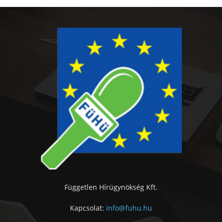
Független Hírügynökség Kft.
Kapcsolat:
info@fuhu.hu