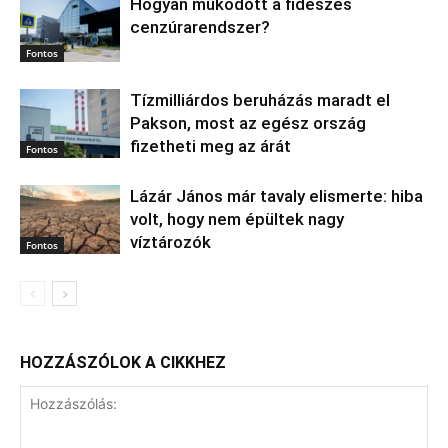
Hogyan működött a fideszes
cenzúrarendszer?
Fontos
Tízmilliárdos beruházás maradt el
Pakson, most az egész ország
fizetheti meg az árát
Fontos
Lázár János már tavaly elismerte: hiba
volt, hogy nem épültek nagy
víztározók
Fontos
HOZZÁSZÓLOK A CIKKHEZ