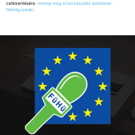
csökkentésére.
Ismerje meg a hozzászólás adatainak
feldolgozását
.