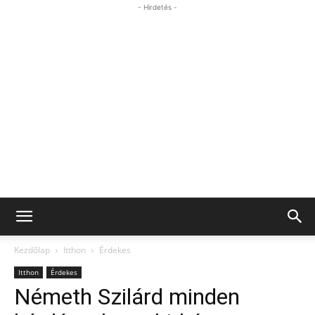
- Hirdetés -
Kezdőlap
Itthon
Érdekes
Itthon
Érdekes
Németh Szilárd minden