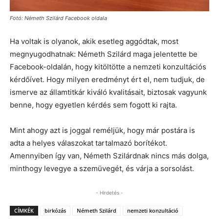
Fotó: Németh Szilárd Facebook oldala
Ha voltak is olyanok, akik esetleg aggódtak, most
megnyugodhatnak: Németh Szilárd maga jelentette be
Facebook-oldalán, hogy kitöltötte a nemzeti konzultációs
kérdőívet. Hogy milyen eredményt ért el, nem tudjuk, de
ismerve az államtitkár kiváló kvalitásait, biztosak vagyunk
benne, hogy egyetlen kérdés sem fogott ki rajta.
Mint ahogy azt is joggal reméljük, hogy már postára is
adta a helyes válaszokat tartalmazó borítékot.
Amennyiben így van, Németh Szilárdnak nincs más dolga,
minthogy levegye a szemüvegét, és várja a sorsolást.
- Hirdetés -
CÍMKÉK
birkózás
Németh Szilárd
nemzeti konzultáció