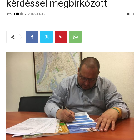
kérdéssel megbirkózott
Írta:
FüHü
-
2018-11-12
0