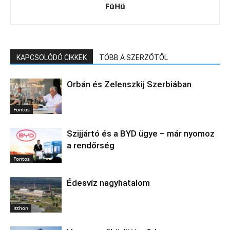
FüHü
KAPCSOLÓDÓ CIKKEK
TÖBB A SZERZŐTŐL
Orbán és Zelenszkij Szerbiában
Fontos
Szijjártó és a BYD ügye – már nyomoz
a rendőrség
Fontos
Édesvíz nagyhatalom
Itthon