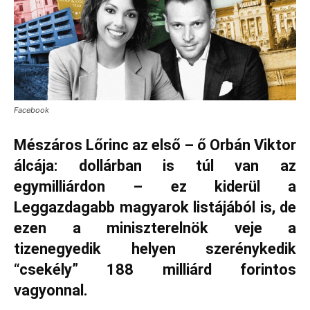
Facebook
Mészáros Lőrinc az első – ő Orbán Viktor
álcája: dollárban is túl van az
egymilliárdon – ez kiderül a
Leggazdagabb magyarok listájából is, de
ezen a miniszterelnök veje a
tizenegyedik helyen szerénykedik
“csekély” 188 milliárd forintos
vagyonnal.