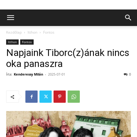
Kezdőlap
Itthon
Fontos
Itthon
Fontos
Napjaink Tiborc(z)ának nincs
oka panaszra
Írta:
Kenderessy Milán
-
2025-07-01
0