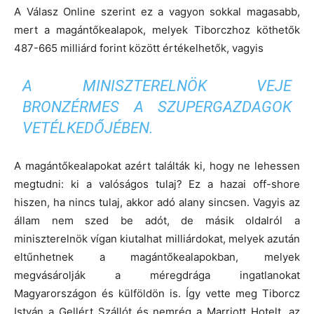
A Válasz Online szerint ez a vagyon sokkal magasabb,
mert a magántőkealapok, melyek Tiborczhoz köthetők
487-665 milliárd forint között értékelhetők, vagyis
A MINISZTERELNÖK VEJE
BRONZÉRMES A SZUPERGAZDAGOK
VETÉLKEDŐJÉBEN.
A magántőkealapokat azért találták ki, hogy ne lehessen
megtudni: ki a valóságos tulaj? Ez a hazai off-shore
hiszen, ha nincs tulaj, akkor adó alany sincsen. Vagyis az
állam nem szed be adót, de másik oldalról a
miniszterelnök vígan kiutalhat milliárdokat, melyek azután
eltűnhetnek a magántőkealapokban, melyek
megvásárolják a méregdrága ingatlanokat
Magyarországon és külföldön is. Így vette meg Tiborcz
István a Gellért Szállót és nemrég a Marriott Hotelt, az