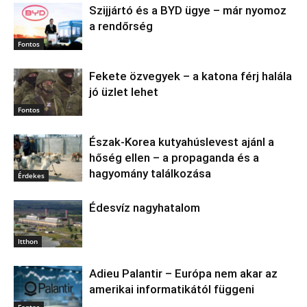
Szijjártó és a BYD ügye – már nyomoz
a rendőrség
Fontos
Fekete özvegyek – a katona férj halála
jó üzlet lehet
Fontos
Észak‑Korea kutyahúslevest ajánl a
hőség ellen – a propaganda és a
hagyomány találkozása
Érdekes
Édesvíz nagyhatalom
Itthon
Adieu Palantir – Európa nem akar az
amerikai informatikától függeni
Fontos