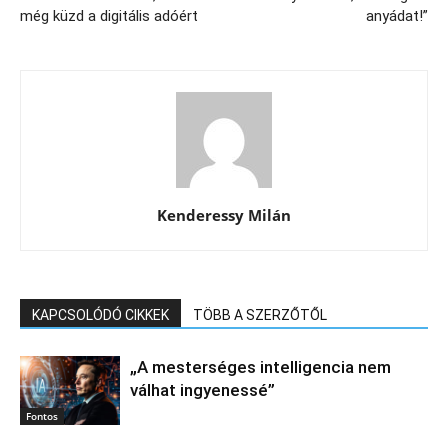
még küzd a digitális adóért
anyádat!”
Kenderessy Milán
KAPCSOLÓDÓ CIKKEK
TÖBB A SZERZŐTŐL
„A mesterséges intelligencia nem
válhat ingyenessé”
Fontos