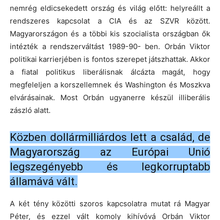
nemrég eldicsekedett ország és világ előtt: helyreállt a
rendszeres kapcsolat a CIA és az SZVR között.
Magyarországon és a többi kis szocialista országban ők
intézték a rendszerváltást 1989-90- ben. Orbán Viktor
politikai karrierjében is fontos szerepet játszhattak. Akkor
a fiatal politikus liberálisnak álcázta magát, hogy
megfeleljen a korszellemnek és Washington és Moszkva
elvárásainak. Most Orbán ugyanerre készül illiberális
zászló alatt.
Közben dollármilliárdos lett a család, de
Magyarország az Európai Unió
legszegényebb és legkorruptabb
államává vált.
A két tény közötti szoros kapcsolatra mutat rá Magyar
Péter, és ezzel vált komoly kihívóvá Orbán Viktor