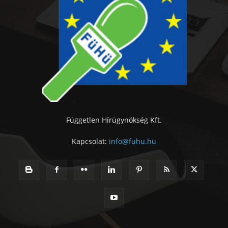
Független Hírügynökség Kft.
Kapcsolat:
info@fuhu.hu