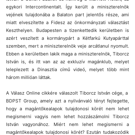
egykori Intercontinentalt. Így került a miniszterelnök
vejének tulajdonába a Balaton part jelentős része, ami
miatt elveszítette a Fidesz az önkormányzati választást
Keszthelyen. Budapesten a tizenkettedik kerületben is
azért veszített a kormánypárt a Kétfarkú Kutyapárttal
szemben, mert a miniszterelnök veje arcátlanul nyomult.
Ebben a kerületben lakik maga a miniszterelnök, Tiborcz
István is, és itt van az az exkluzív magánklub, melyet
leleplezett a Dinasztia című videó, melyet több mint
három millióan láttak.
A Válasz Online cikkére válaszolt Tiborcz István cége, a
BDPST Group, amely azt a nyilvánvaló tényt fejtegette,
hogy a magántőkealapok tulajdonosi körét nem lehet
megismerni vagyis nem lehet hozzászámolni Tiborcz
István vagyonához. Miért nem lehet megismerni a
magántőkealapok tulajdonosi körét? Ezután tudakozódik