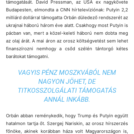
támogatását. David Pressman, az USA ex nagykövete
Budapesten, elmondta a CNN hírtelevíziónak: Putyin 2,2
milliárd dollárral támogatta Orbán düledező rendszerét az
ukrajnai háború három éve alatt. Csakhogy most Putyin is
pácban van, mert a közel-keleti háború nem dobta meg
az olaj árát. A mai áron az orosz költségvetést sem lehet
finanszírozni nemhogy a csőd szélén tántorgó kétes
barátokat támogatni.
VAGYIS PÉNZ MOSZKVÁBÓL NEM
NAGYON JÖHET, DE
TITKOSSZOLGÁLATI TÁMOGATÁS
ANNÁL INKÁBB.
Orbán abban reménykedik, hogy Trump és Putyin együtt
hatalmon tartja őt. Szergej Nariskin, az orosz hírszerzés
főnöke, akinek korábban háza volt Magyarországon is,