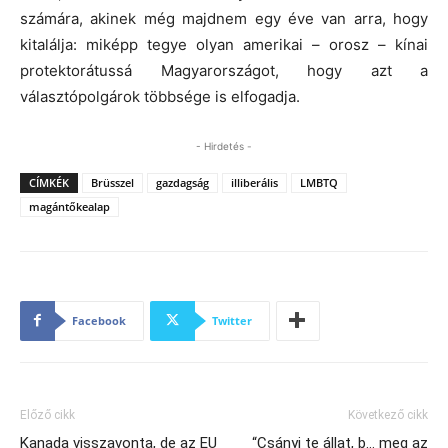
számára, akinek még majdnem egy éve van arra, hogy
kitalálja: miképp tegye olyan amerikai – orosz – kínai
protektorátussá Magyarországot, hogy azt a
választópolgárok többsége is elfogadja.
- Hirdetés -
CÍMKÉK
Brüsszel
gazdagság
illiberális
LMBTQ
magántőkealap
Facebook
Twitter
Előző cikk
Következő cikk
Kanada visszavonta, de az EU
“Csányi te állat, b… meg az