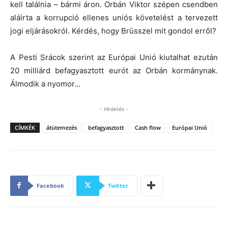
kell találnia – bármi áron. Orbán Viktor szépen csendben
aláírta a korrupció ellenes uniós követelést a tervezett
jogi eljárásokról. Kérdés, hogy Brüsszel mit gondol erről?
A Pesti Srácok szerint az Európai Unió kiutalhat ezután
20 milliárd befagyasztott eurót az Orbán kormánynak.
Álmodik a nyomor…
- Hirdetés -
CÍMKÉK
átütemezés
befagyasztott
Cash flow
Európai Unió
Facebook
Twitter