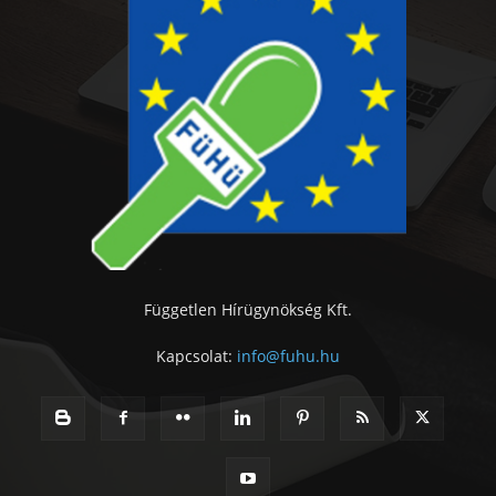
Független Hírügynökség Kft.
Kapcsolat:
info@fuhu.hu