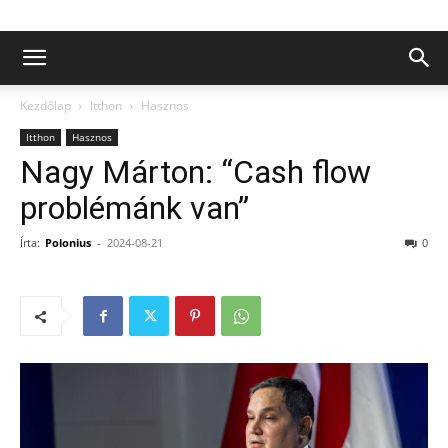
Kezdőlap
Itthon
Hasznos
Itthon
Hasznos
Nagy Márton: “Cash flow
problémánk van”
Írta:
Polonius
-
2024-08-21
0