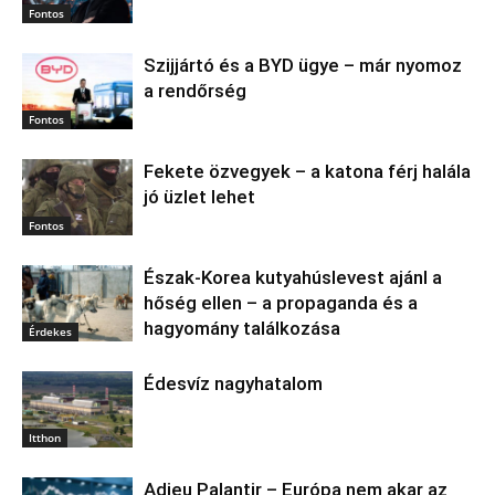
Fontos
Szijjártó és a BYD ügye – már nyomoz
a rendőrség
Fontos
Fekete özvegyek – a katona férj halála
jó üzlet lehet
Fontos
Észak‑Korea kutyahúslevest ajánl a
hőség ellen – a propaganda és a
hagyomány találkozása
Érdekes
Édesvíz nagyhatalom
Itthon
Adieu Palantir – Európa nem akar az