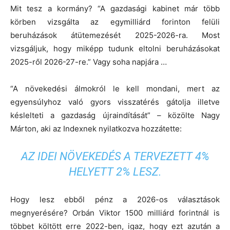
Mit tesz a kormány? “A gazdasági kabinet már több
körben vizsgálta az egymilliárd forinton felüli
beruházások átütemezését 2025-2026-ra. Most
vizsgáljuk, hogy miképp tudunk eltolni beruházásokat
2025-ről 2026-27-re.” Vagy soha napjára …
“A növekedési álmokról le kell mondani, mert az
egyensúlyhoz való gyors visszatérés gátolja illetve
késlelteti a gazdaság újraindítását” – közölte Nagy
Márton, aki az Indexnek nyilatkozva hozzátette:
AZ IDEI NÖVEKEDÉS A TERVEZETT 4%
HELYETT 2% LESZ.
Hogy lesz ebből pénz a 2026-os választások
megnyerésére? Orbán Viktor 1500 milliárd forintnál is
többet költött erre 2022-ben, igaz, hogy ezt azután a