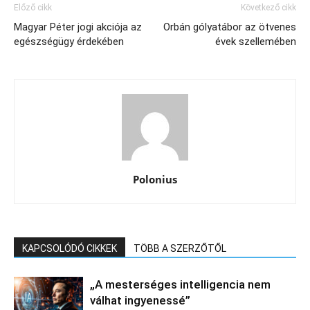
Előző cikk
Következő cikk
Magyar Péter jogi akciója az
Orbán gólyatábor az ötvenes
egészségügy érdekében
évek szellemében
Polonius
KAPCSOLÓDÓ CIKKEK
TÖBB A SZERZŐTŐL
„A mesterséges intelligencia nem
válhat ingyenessé”