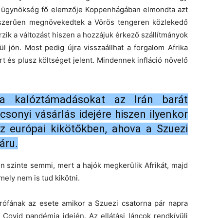
na ügynökség fő elemzője Koppenhágában elmondta azt
ásszerűen megnövekedtek a Vörös tengeren közlekedő
zik a változást hiszen a hozzájuk érkező szállítmányok
l jön. Most pedig újra visszaállhat a forgalom Afrika
 és plusz költséget jelent. Mindennek infláció növelő
 a kalóztámadásokat az Irán barát
csonyi vásárlás idejére hiszen ilyenkor
 európai kikötőkben, ahova a Szuezi
áru.
n szinte semmi, mert a hajók megkerülik Afrikát, majd
ely nem is tud kikötni.
trófának az esete amikor a Szuezi csatorna pár napra
 Covid pandémia idején. Az ellátási láncok rendkívüli