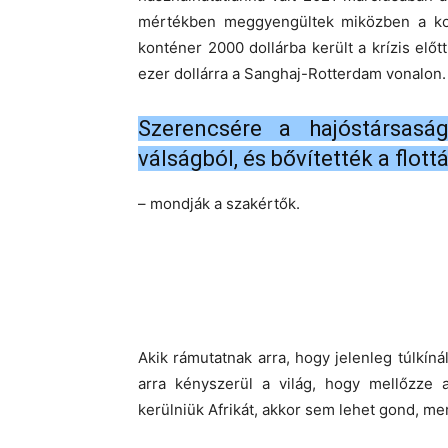
mértékben meggyengültek miközben a kont
konténer 2000 dollárba került a krízis előt
ezer dollárra a Sanghaj-Rotterdam vonalon.
Szerencsére a hajóstársasá
válságból, és bővítették a flott
– mondják a szakértők.
Akik rámutatnak arra, hogy jelenleg túlkíná
arra kényszerül a világ, hogy mellőzze 
kerülniük Afrikát, akkor sem lehet gond, mer