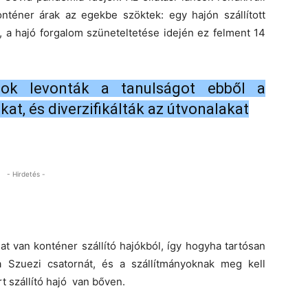
éner árak az egekbe szöktek: egy hajón szállított
t, a hajó forgalom szüneteltetése idején ez felment 14
gok levonták a tanulságot ebből a
ákat, és diverzifikálták az útvonalakat
- Hirdetés -
lat van konténer szállító hajókból, így hogyha tartósan
a Szuezi csatornát, és a szállítmányoknak meg kell
t szállító hajó van bőven.