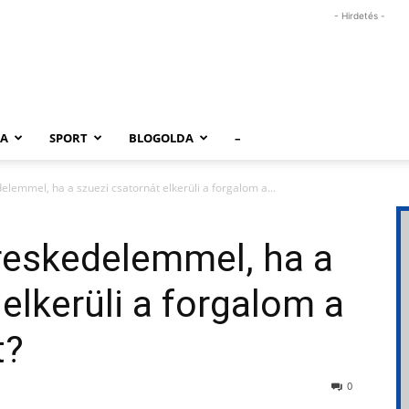
- Hirdetés -
RA
SPORT
BLOGOLDA
–
elemmel, ha a szuezi csatornát elkerüli a forgalom a...
ereskedelemmel, ha a
elkerüli a forgalom a
t?
0