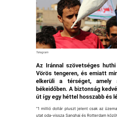
Telegram
Az Iránnal szövetséges huthi
Vörös tengeren, és emiatt min
elkerüli a térséget, amely
békeidőben. A biztonság kedvéé
út így egy héttel hosszabb és 
“1 millió dollár pluszt jelent csak az üze
utat oda-vissza Sanghaj és Rotterdam közöt