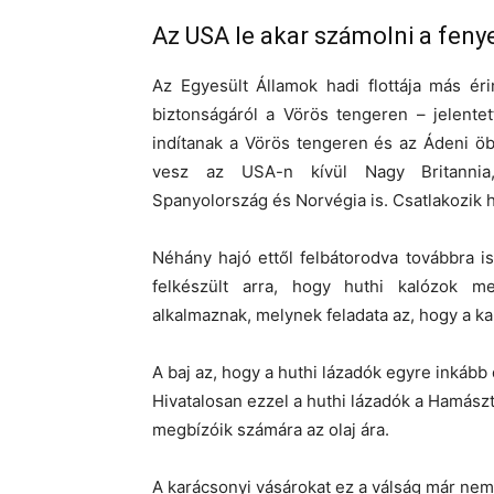
Az USA le akar számolni a feny
Az Egyesült Államok hadi flottája más ér
biztonságáról a Vörös tengeren – jelente
indítanak a Vörös tengeren és az Ádeni ö
vesz az USA-n kívül Nagy Britannia, 
Spanyolország és Norvégia is. Csatlakozik h
Néhány hajó ettől felbátorodva továbbra i
felkészült arra, hogy huthi kalózok m
alkalmaznak, melynek feladata az, hogy a ka
A baj az, hogy a huthi lázadók egyre inkább 
Hivatalosan ezzel a huthi lázadók a Hamászt
megbízóik számára az olaj ára.
A karácsonyi vásárokat ez a válság már nem 