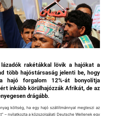
 lázadók rakétákkal lövik a hajókat a
d több hajóstársaság jelenti be, hogy
 a hajó forgalom 12%-át bonyolítja
rt inkább körülhajózzák Afrikát, de az
lényegesen drágább.
manyag költség, ha egy hajó szállítmánnyal megteszi az
t” – nyilatkozta a közszolgálati Deutsche Wellenek egy