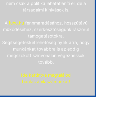
nem csak a politika lehetetleníti el, de a
társadalmi kihívások is.
A
fuhu.hu
fennmaradásához, hosszútávú
működéséhez, szerkesztőségünk rászorul
támogatásotokra.
Segítségetekkel lehetőség nyílik arra, hogy
munkánkat továbbra is az eddig
megszokott színvonalon végezhessük
tovább.
Ide kattintva megtalálod
bankszámlaszámunkat!