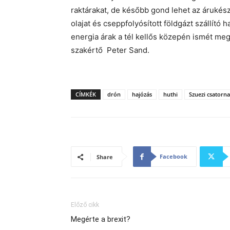
raktárakat, de később gond lehet az árukész
olajat és cseppfolyósított földgázt szállít
energia árak a tél kellős közepén ismét meg
szakértő Peter Sand.
CÍMKÉK
drón
hajózás
huthi
Szuezi csatorna
Facebook
Share
Előző cikk
Megérte a brexit?