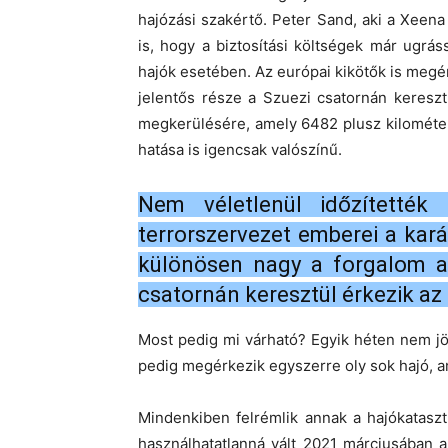
hajózási szakértő. Peter Sand, aki a Xee
is, hogy a biztosítási költségek már ugr
hajók esetében. Az európai kikötők is megér
jelentős része a Szuezi csatornán keresztü
megkerülésére, amely 6482 plusz kilométert
hatása is igencsak valószínű.
Nem véletlenül időzítették
terrorszervezet emberei a kará
különösen nagy a forgalom az
csatornán keresztül érkezik az 
Most pedig mi várható? Egyik héten nem jö
pedig megérkezik egyszerre oly sok hajó, am
Mindenkiben felrémlik annak a hajókatasz
használhatatlanná vált 2021 márciusában a