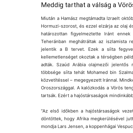
Meddig tarthat a válság a Vör
Miután a Hamász megtámadta Izraelt októbe
Hormuzi-szorost, és ezzel elzárja az olaj és
határozottan figyelmeztette Iránt enne
Teheránban meghátráltak az iszlamista r
jelentik a B tervet. Ezek a síita fegyv
kellemetlenséget okoztak a térségben péld
adták. Szaúd Arábia olajmezői jelentős 
többsége síita tehát Mohamed bin Szalma
közvetítéssel – megegyezett Iránnal. Mindk
Oroszországgal. A kalózkodás a Vörös tenge
tartsák. Ezért a hajóstársaságok mindinkább
“Az első időkben a hajóstársaságok veze
döntöttek, hogy Afrika megkerülésével jutt
mondja Lars Jensen, a koppenhágai Vespucc