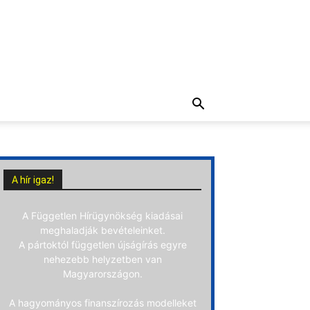
A hír igaz!
A Független Hírügynökség kiadásai
meghaladják bevételeinket.
A pártoktól független újságírás egyre
nehezebb helyzetben van
Magyarországon.
A hagyományos finanszírozás modelleket