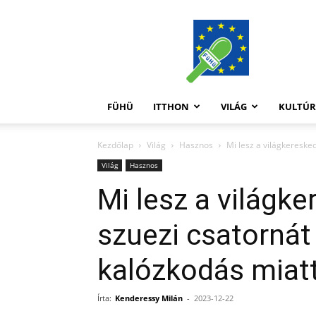
FüHü
FÜHÜ
ITTHON
VILÁG
KULTÚ
Kezdőlap
Világ
Hasznos
Mi lesz a világkeresked
Világ
Hasznos
Mi lesz a világk
szuezi csatornát 
kalózkodás miat
Írta:
Kenderessy Milán
-
2023-12-22