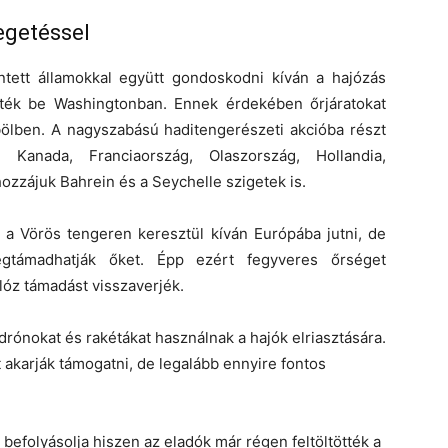
egetéssel
intett államokkal együtt gondoskodni kíván a hajózás
tték be Washingtonban. Ennek érdekében őrjáratokat
bölben. A nagyszabású haditengerészeti akcióba részt
Kanada, Franciaország, Olaszország, Hollandia,
ozzájuk Bahrein és a Seychelle szigetek is.
s a Vörös tengeren keresztül kíván Európába jutni, de
egtámadhatják őket. Épp ezért fegyveres őrséget
lóz támadást visszaverjék.
drónokat és rakétákat használnak a hajók elriasztására.
 akarják támogatni, de legalább ennyire fontos
befolyásolja hiszen az eladók már régen feltöltötték a