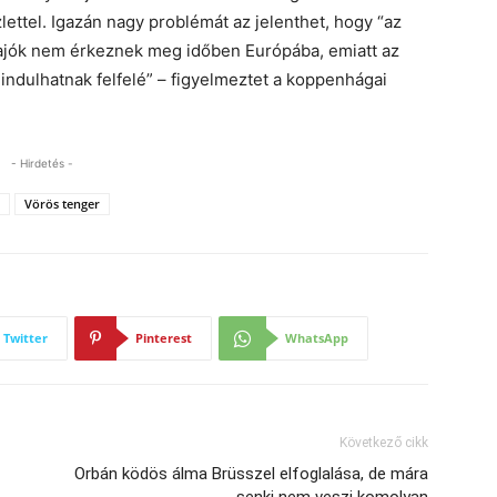
lettel. Igazán nagy problémát az jelenthet, hogy “az
ó hajók nem érkeznek meg időben Európába, emiatt az
indulhatnak felfelé” – figyelmeztet a koppenhágai
- Hirdetés -
Vörös tenger
Twitter
Pinterest
WhatsApp
Következő cikk
Orbán ködös álma Brüsszel elfoglalása, de mára