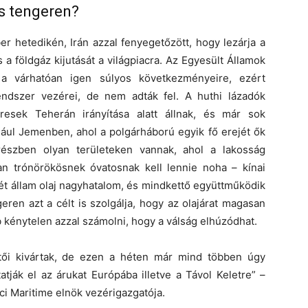
ös tengeren?
r hetedikén, Irán azzal fenyegetőzött, hogy lezárja a
 a földgáz kijutását a világpiacra. Az Egyesült Államok
k a várhatóan igen súlyos következményeire, ezért
endszer vezérei, de nem adták fel. A huthi lázadók
eresek Teherán irányítása alatt állnak, és már sok
ául Jemenben, ahol a polgárháború egyik fő erejét ők
részben olyan területeken vannak, ahol a lakosság
n trónörökösnek óvatosnak kell lennie noha – kínai
ét állam olaj nagyhatalom, és mindkettő együttműködik
ren azt a célt is szolgálja, hogy az olajárat magasan
 kénytelen azzal számolni, hogy a válság elhúzódhat.
tői kivártak, de ezen a héten már mind többen úgy
atják el az árukat Európába illetve a Távol Keletre” –
i Maritime elnök vezérigazgatója.