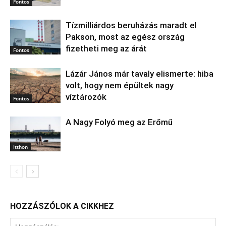
Fontos
Tízmilliárdos beruházás maradt el
Pakson, most az egész ország
fizetheti meg az árát
Fontos
Lázár János már tavaly elismerte: hiba
volt, hogy nem épültek nagy
víztározók
Fontos
A Nagy Folyó meg az Erőmű
Itthon
HOZZÁSZÓLOK A CIKKHEZ