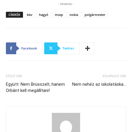
- Hirdetés -
CÍMKÉK
bkv
hagyó
mszp
nokia
polgármester
Facebook
Twitter
Előző cikk
Következő cikk
Együtt: Nem Brüsszelt, hanem
Nem nehéz az iskolatáska…
Orbánt kell megállítani!