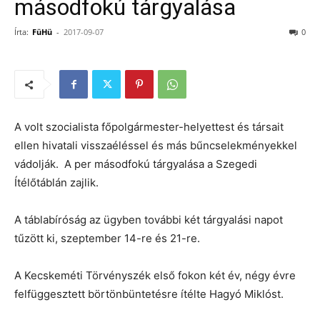
másodfokú tárgyalása
Írta:
FüHü
-
2017-09-07
0
A volt szocialista főpolgármester-helyettest és társait
ellen hivatali visszaéléssel és más bűncselekményekkel
vádolják. A per másodfokú tárgyalása a Szegedi
Ítélőtáblán zajlik.
A táblabíróság az ügyben további két tárgyalási napot
tűzött ki, szeptember 14-re és 21-re.
A Kecskeméti Törvényszék első fokon két év, négy évre
felfüggesztett börtönbüntetésre ítélte Hagyó Miklóst.