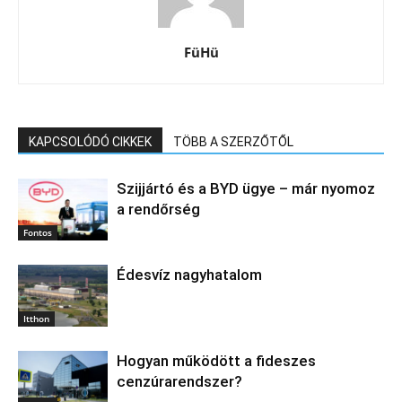
FüHü
KAPCSOLÓDÓ CIKKEK
TÖBB A SZERZŐTŐL
Szijjártó és a BYD ügye – már nyomoz
a rendőrség
Fontos
Édesvíz nagyhatalom
Itthon
Hogyan működött a fideszes
cenzúrarendszer?