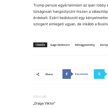
Trump persze egyértelműen az ipari lobby e
túlságosan hangsúlyozni hiszen a választ
érdekelt. Ezért beáldozott egy kényelmetlenn
szlogent emlegeti ugyan, de inkább a Busines
CÍMKÉK
Gage Skidmore
klímagyezmény
körny
Facebook
Share
Előző cikk
„Drága Viktor”