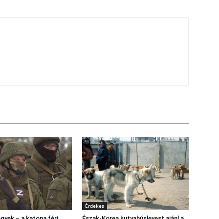
Érdekes
gyek – a katona férj
Észak‑Korea kutyahúslevest ajánl a