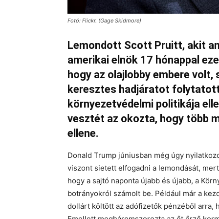
Fotó: Flickr. (Gage Skidmore)
Lemondott Scott Pruitt, akit a
amerikai elnök 17 hónappal ezel
hogy az olajlobby embere volt, 
keresztes hadjáratot folytatot
környezetvédelmi politikája ell
vesztét az okozta, hogy több mi
ellene.
Donald Trump júniusban még úgy nyilatkozot
viszont sietett elfogadni a lemondását, mert
hogy a sajtó naponta újabb és újabb, a Körn
botrányokról számolt be. Például már a kezd
dollárt költött az adófizetők pénzéből arra, 
Emellett megháromszorozta az őt őrző kor