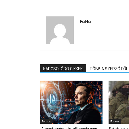
FüHü
KAPCSOLÓDÓ CIKKEK
TÖBB A SZERZŐTŐL
Fontos
Fontos
„A mesterséges intelligencia nem
Fekete özve