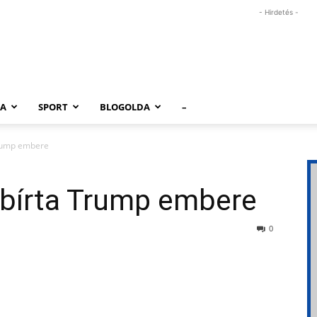
- Hirdetés -
RA
SPORT
BLOGOLDA
–
Trump embere
 bírta Trump embere
0