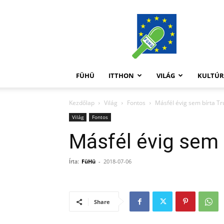
FüHü
FÜHÜ
ITTHON
VILÁG
KULTÚ
Kezdőlap
Világ
Fontos
Másfél évig sem bírta 
Világ
Fontos
Másfél évig sem
Írta:
FüHü
-
2018-07-06
Share