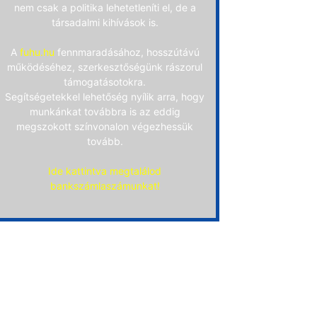
nem csak a politika lehetetleníti el, de a
társadalmi kihívások is.
A
fuhu.hu
fennmaradásához, hosszútávú
működéséhez, szerkesztőségünk rászorul
támogatásotokra.
Segítségetekkel lehetőség nyílik arra, hogy
munkánkat továbbra is az eddig
megszokott színvonalon végezhessük
tovább.
Ide kattintva megtalálod
bankszámlaszámunkat!