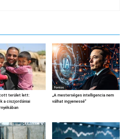
Fontos
tott terület lett:
„A mesterséges intelligencia nem
 a ciszjordániai
válhat ingyenessé”
árnyékában