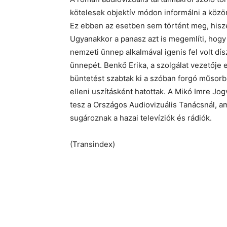
kötelesek objektív módon informálni a közö
Ez ebben az esetben sem történt meg, hisz
Ugyanakkor a panasz azt is megemlíti, hog
nemzeti ünnep alkalmával igenis fel volt dís
ünnepét. Benkő Erika, a szolgálat vezetője 
büntetést szabtak ki a szóban forgó műsor
elleni uszításként hatottak. A Mikó Imre Jo
tesz a Országos Audiovizuális Tanácsnál, am
sugároznak a hazai televíziók és rádiók.
(Transindex)