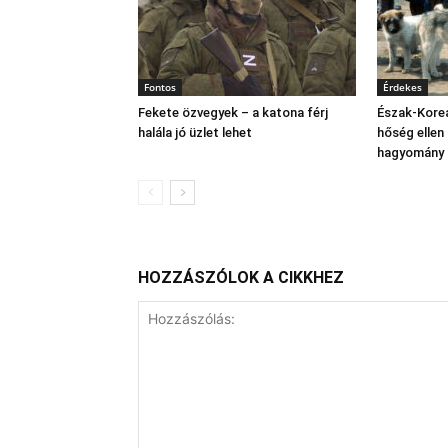
Fontos
Érdekes
Fekete özvegyek – a katona férj
Észak‑Korea
halála jó üzlet lehet
hőség ellen
hagyomány 
HOZZÁSZÓLOK A CIKKHEZ