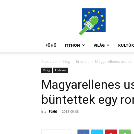
FüHü
FÜHÜ
ITTHON
VILÁG
KULTÚ
Kezdőlap
Világ
Érdekes
Magyarellenes uszítás 
Világ
Érdekes
Magyarellenes us
büntettek egy r
Írta:
FüHü
-
2018-09-08