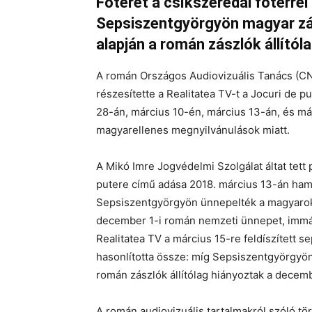
Főteret a csíkszeredai főtérrel
Sepsiszentgyörgyön magyar zás
alapján a román zászlók állítól
A román Országos Audiovizuális Tanács (CNA
részesítette a Realitatea TV-t a Jocuri de p
28-án, március 10-én, március 13-án, és m
magyarellenes megnyilvánulások miatt.
A Mikó Imre Jogvédelmi Szolgálat áltat tett
putere című adása 2018. március 13-án ham
Sepsiszentgyörgyön ünnepelték a magyarok 
december 1-i román nemzeti ünnepet, immár 
Realitatea TV a március 15-re feldíszített s
hasonlította össze: míg Sepsiszentgyörgyön
román zászlók állítólag hiányoztak a decembe
A román audiovizuális tartalmakról szóló tö