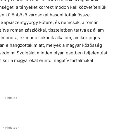
nséget, a tényeket korrekt módon kell közvetíteniük.
en különböző városokat hasonlítottak össze.
y Sepsiszentgyörgy Főtere, és nemcsak, a román
zítve román zászlókkal, tiszteletben tartva az állam
elmondta, ez már a sokadik alkalom, amikor jogos
ban elhangzottak miatt, melyek a magyar közösség
gvédelmi Szolgálat minden olyan esetben feljelentést
ikor a magyarokat érintő, negatív tartalmakat
- Hirdetés -
- Hirdetés -