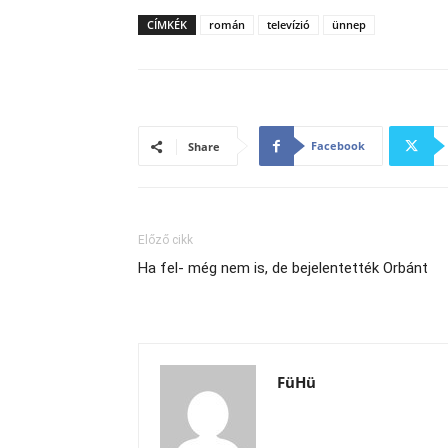
CÍMKÉK
román
televízió
ünnep
Facebook
Share
Előző cikk
Ha fel- még nem is, de bejelentették Orbánt
FüHü