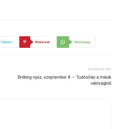
Twitter
Pinterest
WhatsApp
Következő cikk
Bréking nyúz, szeptember 8. – Tudósítás a másik
valóságból