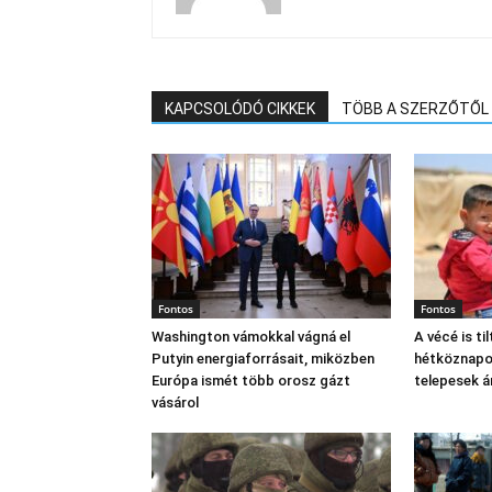
KAPCSOLÓDÓ CIKKEK
TÖBB A SZERZŐTŐL
Fontos
Fontos
Washington vámokkal vágná el
A vécé is til
Putyin energiaforrásait, miközben
hétköznapok
Európa ismét több orosz gázt
telepesek 
vásárol