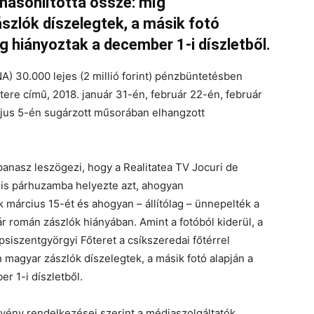
 hasonlította össze: míg
zlók díszelegtek, a másik fotó
ag hiányoztak a december 1-i díszletből.
) 30.000 lejes (2 millió forint) pénzbüntetésben
utere című, 2018. január 31-én, február 22-én, február
ájus 5-én sugárzott műsorában elhangzott
 panasz leszögezi, hogy a Realitatea TV Jocuri de
is párhuzamba helyezte azt, ahogyan
március 15-ét és ahogyan – állítólag – ünnepelték a
román zászlók hiányában. Amint a fotóból kiderül, a
epsiszentgyörgyi Főteret a csíkszeredai főtérrel
 magyar zászlók díszelegtek, a másik fotó alapján a
r 1-i díszletből.
rvény rendelkezései szerint a médiaszolgáltatók