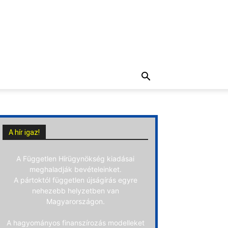
A hír igaz!
A Független Hírügynökség kiadásai
meghaladják bevételeinket.
A pártoktól független újságírás egyre
nehezebb helyzetben van
Magyarországon.
A hagyományos finanszírozás modelleket