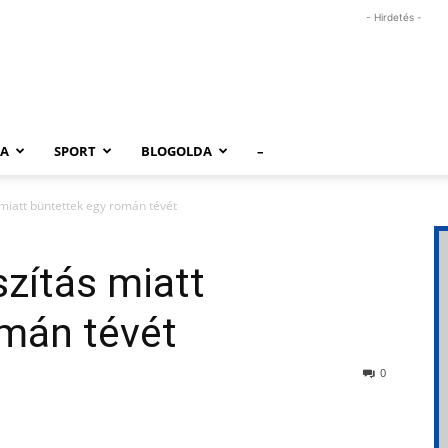
- Hirdetés -
RA
SPORT
BLOGOLDA
–
miatt büntettek egy román tévét
zítás miatt
omán tévét
0