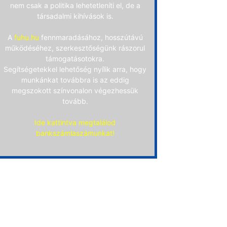
nem csak a politika lehetetleníti el, de a
társadalmi kihívások is.
A
fuhu.hu
fennmaradásához, hosszútávú
működéséhez, szerkesztőségünk rászorul
támogatásotokra.
Segítségetekkel lehetőség nyílik arra, hogy
munkánkat továbbra is az eddig
megszokott színvonalon végezhessük
tovább.
Ide kattintva megtalálod
bankszámlaszámunkat!