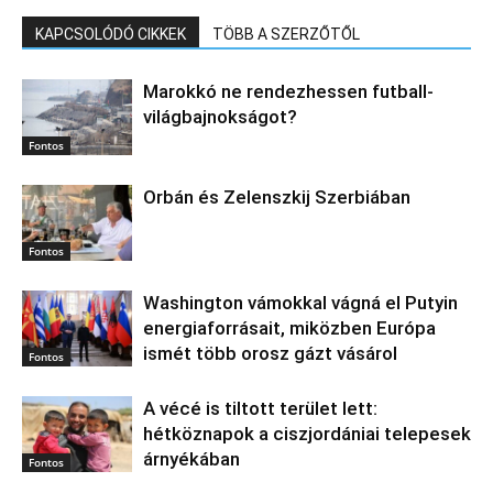
KAPCSOLÓDÓ CIKKEK
TÖBB A SZERZŐTŐL
Marokkó ne rendezhessen futball-
világbajnokságot?
Fontos
Orbán és Zelenszkij Szerbiában
Fontos
Washington vámokkal vágná el Putyin
energiaforrásait, miközben Európa
ismét több orosz gázt vásárol
Fontos
A vécé is tiltott terület lett:
hétköznapok a ciszjordániai telepesek
árnyékában
Fontos