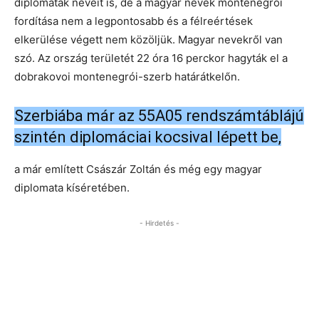
diplomaták neveit is, de a magyar nevek montenegrói
fordítása nem a legpontosabb és a félreértések
elkerülése végett nem közöljük. Magyar nevekről van
szó. Az ország területét 22 óra 16 perckor hagyták el a
dobrakovoi montenegrói-szerb határátkelőn.
Szerbiába már az 55A05 rendszámtáblájú
szintén diplomáciai kocsival lépett be,
a már említett Császár Zoltán és még egy magyar
diplomata kíséretében.
- Hirdetés -