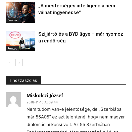
„A mesterséges intelligencia nem
válhat ingyenessé”
Fontos
Szijjártó és a BYD ügye – már nyomoz
a rendőrség
Fontos
1 hozzászólás
Miskolczi József
2018-11-16 At 09:44
Nem tudom van-e jelentősége, de „Szerbiába
már 55A05” ez azt jelentené, hogy nem magyar
diplomáciai kocsi volt. Az 55 Szerbiában