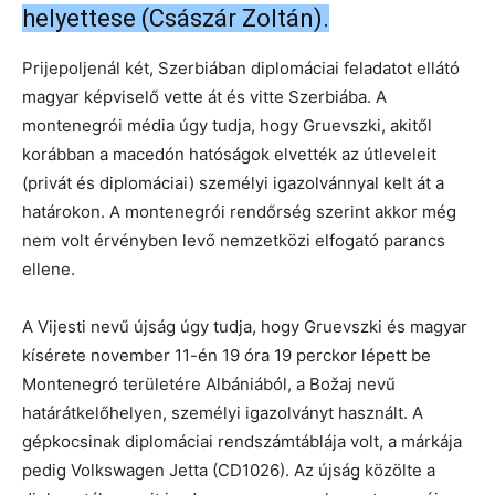
helyettese (Császár Zoltán).
Prijepoljenál két, Szerbiában diplomáciai feladatot ellátó
magyar képviselő vette át és vitte Szerbiába. A
montenegrói média úgy tudja, hogy Gruevszki, akitől
korábban a macedón hatóságok elvették az útleveleit
(privát és diplomáciai) személyi igazolvánnyal kelt át a
határokon. A montenegrói rendőrség szerint akkor még
nem volt érvényben levő nemzetközi elfogató parancs
ellene.
A Vijesti nevű újság úgy tudja, hogy Gruevszki és magyar
kísérete november 11-én 19 óra 19 perckor lépett be
Montenegró területére Albániából, a Božaj nevű
határátkelőhelyen, személyi igazolványt használt. A
gépkocsinak diplomáciai rendszámtáblája volt, a márkája
pedig Volkswagen Jetta (CD1026). Az újság közölte a