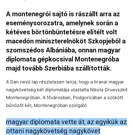
A montenegrói sajtó is rászállt arra az
eseménysorozatra, amelynek során a
kétéves börtönbüntetésre elítélt volt
macedón miniszterelnököt Szkopjeből a
szomszédos Albániába, onnan magyar
diplomata gépkocsival Montenegróba
majd tovább Szerbiába szállították.
A Dan nevű lap részletesen leírja, hogy a tiranai magyar
nagykövetség két diplomatája utaztatta Nikola Gruevszkit
Montenegróban. A fővárosban, Podgoricában a szökött
bűnözőt két, Montenegróban szolgáló
magyar diplomata vette át, az egyikük az
ottani nagykövetség nagykövet