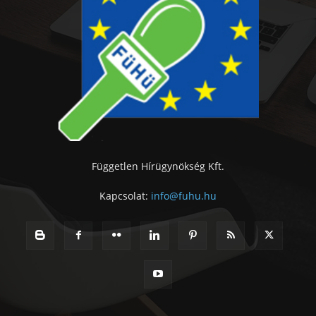
Független Hírügynökség Kft.
Kapcsolat:
info@fuhu.hu