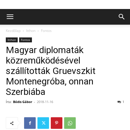
Kezdőlap
Itthon
Fontos
Itthon
Fontos
Magyar diplomaták
közreműködésével
szállították Gruevszkit
Montenegróba, onnan
Szerbiába
Írta:
Bódis Gábor
-
2018-11-16
1