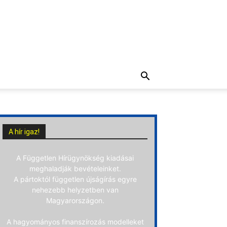
A hír igaz!
A Független Hírügynökség kiadásai
meghaladják bevételeinket.
A pártoktól független újságírás egyre
nehezebb helyzetben van
Magyarországon.
A hagyományos finanszírozás modelleket