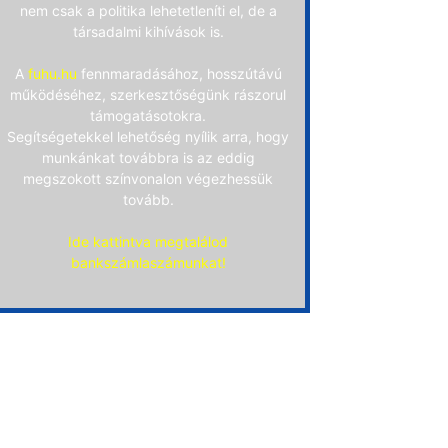
nem csak a politika lehetetleníti el, de a
társadalmi kihívások is.
A
fuhu.hu
fennmaradásához, hosszútávú
működéséhez, szerkesztőségünk rászorul
támogatásotokra.
Segítségetekkel lehetőség nyílik arra, hogy
munkánkat továbbra is az eddig
megszokott színvonalon végezhessük
tovább.
Ide kattintva megtalálod
bankszámlaszámunkat!