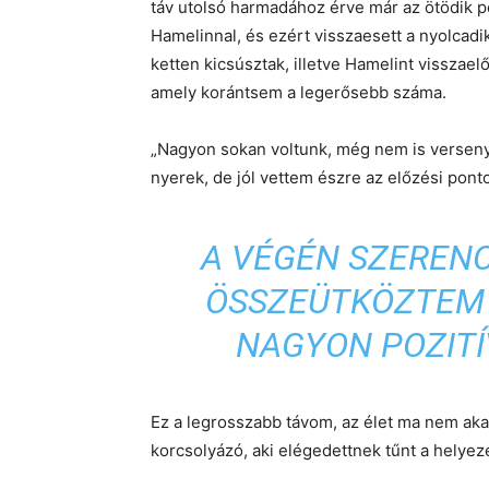
táv utolsó harmadához érve már az ötödik p
Hamelinnal, és ezért visszaesett a nyolcadi
ketten kicsúsztak, illetve Hamelint visszael
amely korántsem a legerősebb száma.
„Nagyon sokan voltunk, még nem is versen
nyerek, de jól vettem észre az előzési ponto
A VÉGÉN SZEREN
ÖSSZEÜTKÖZTEM H
NAGYON POZITÍV
Ez a legrosszabb távom, az élet ma nem ak
korcsolyázó, aki elégedettnek tűnt a helyez