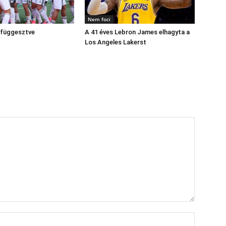
Nem foci
elfüggesztve
A 41 éves Lebron James elhagyta a
Los Angeles Lakerst