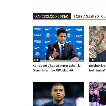
KAPCSOLÓDÓ CIKKEK
TÖBB A SZERZŐTŐL
Foci
Foci
Korrupció a köbön: Katar ütheti ki
Belebukik-e
Gianni Infantino FIFA elnököt
botrányba?