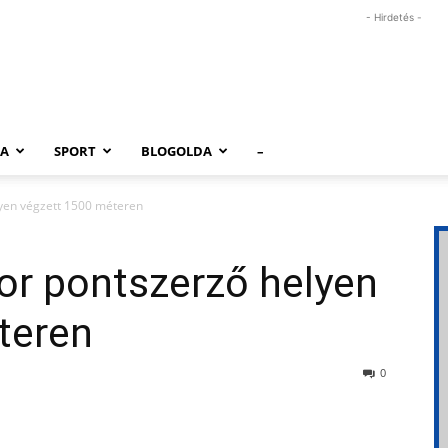
- Hirdetés -
RA
SPORT
BLOGOLDA
–
lyen végzett 1500 méteren
or pontszerző helyen
teren
0