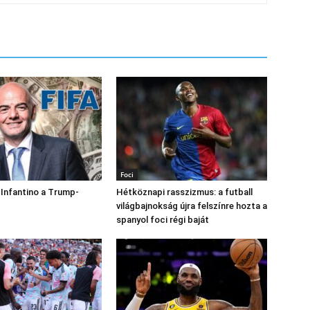
Foci
 Infantino a Trump-
Hétköznapi rasszizmus: a futball
világbajnokság újra felszínre hozta a
spanyol foci régi baját