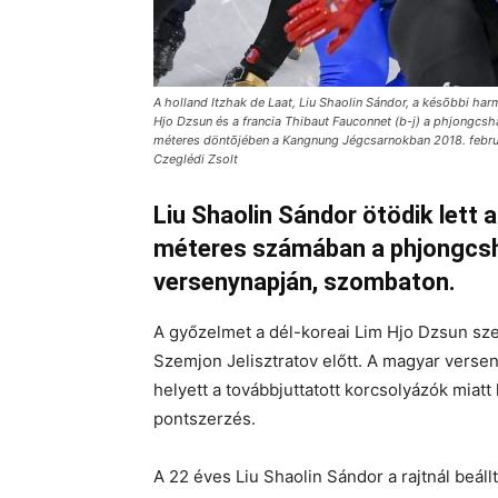
A holland Itzhak de Laat, Liu Shaolin Sándor, a késõbbi ha
Hjo Dzsun és a francia Thibaut Fauconnet (b-j) a phjongcsh
méteres döntõjében a Kangnung Jégcsarnokban 2018. februá
Czeglédi Zsolt
Liu Shaolin Sándor ötödik lett
méteres számában a phjongcshan
versenynapján, szombaton.
A győzelmet a dél-koreai Lim Hjo Dzsun sze
Szemjon Jelisztratov előtt. A magyar verse
helyett a továbbjuttatott korcsolyázók miatt 
pontszerzés.
A 22 éves Liu Shaolin Sándor a rajtnál beáll