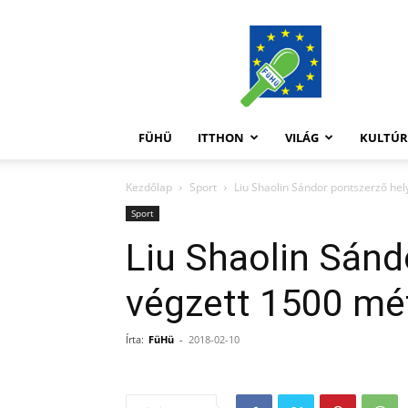
FüHü
FÜHÜ
ITTHON
VILÁG
KULTÚ
Kezdőlap
Sport
Liu Shaolin Sándor pontszerző he
Sport
Liu Shaolin Sánd
végzett 1500 mé
Írta:
FüHü
-
2018-02-10