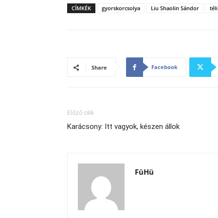
CÍMKÉK
gyorskorcsolya
Liu Shaolin Sándor
tél
Facebook
Share
Előző cikk
Karácsony: Itt vagyok, készen állok
FüHü