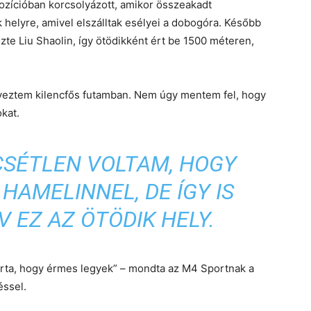
ozícióban korcsolyázott, amikor összeakadt
k helyre, amivel elszálltak esélyei a dobogóra. Később
őzte Liu Shaolin, így ötödikként ért be 1500 méteren,
yeztem kilencfős futamban. Nem úgy mentem fel, hogy
kat.
CSÉTLEN VOLTAM, HOGY
AMELINNEL, DE ÍGY IS
 EZ AZ ÖTÖDIK HELY.
arta, hogy érmes legyek” – mondta az M4 Sportnak a
éssel.