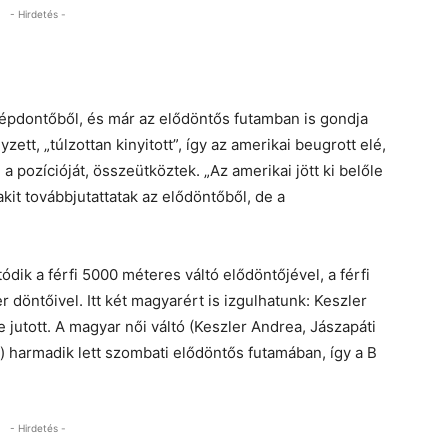
- Hirdetés -
épdontőből, és már az elődöntős futamban is gondja
ett, „túlzottan kinyitott”, így az amerikai beugrott elé,
a pozícióját, összeütköztek. „Az amerikai jött ki belőle
kit továbbjutattatak az elődöntőből, de a
dik a férfi 5000 méteres váltó elődöntőjével, a férfi
 döntőivel. Itt két magyarért is izgulhatunk: Keszler
jutott. A magyar női váltó (Keszler Andrea, Jászapáti
) harmadik lett szombati elődöntős futamában, így a B
- Hirdetés -