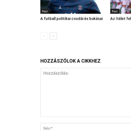
Foci
Foci
A futball politikai csodái és bukásai
Az ítélet f
HOZZÁSZÓLOK A CIKKHEZ