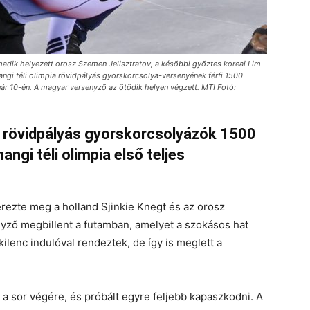
rmadik helyezett orosz Szemen Jelisztratov, a késõbbi gyõztes koreai Lim
angi téli olimpia rövidpályás gyorskorcsolya-versenyének férfi 1500
r 10-én. A magyar versenyzõ az ötödik helyen végzett. MTI Fotó:
 a rövidpályás gyorskorcsolyázók 1500
gi téli olimpia első teljes
rezte meg a holland Sjinkie Knegt és az orosz
nyző megbillent a futamban, amelyet a szokásos hat
kilenc indulóval rendeztek, de így is meglett a
t a sor végére, és próbált egyre feljebb kapaszkodni. A