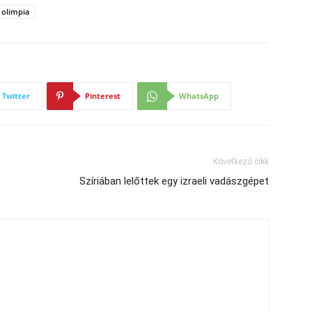
i olimpia
Twitter
Pinterest
WhatsApp
Következő cikk
Szíriában lelőttek egy izraeli vadászgépet