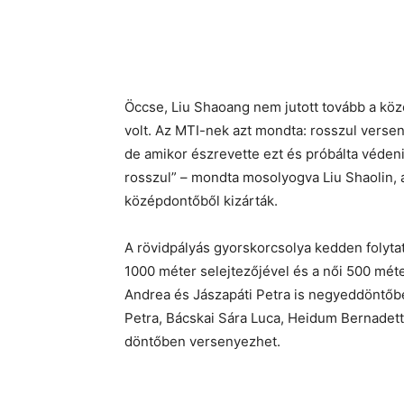
Öccse, Liu Shaoang nem jutott tovább a köz
volt. Az MTI-nek azt mondta: rosszul versenyz
de amikor észrevette ezt és próbálta védeni 
rosszul” – mondta mosolyogva Liu Shaolin, a
középdontőből kizárták.
A rövidpályás gyorskorcsolya kedden folytató
1000 méter selejtezőjével és a női 500 méter
Andrea és Jászapáti Petra is negyeddöntőbe 
Petra, Bácskai Sára Luca, Heidum Bernadett
döntőben versenyezhet.