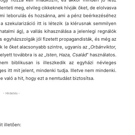
elenteti meg, elvileg cikkeknek hívják őket, de elolvasva
lemi leborulás és hozsánna, ami a pénz beérkezéséhez
 szekularizáció itt is létezik (a klérusnak semmilyen
atalmi ág), a vallás kihasználása a jelenlegi regnálók
s egyházszolgák jól fizetett propagandisták, és még az
 le őket alacsonyabb szintre, ugyanis az „
Orbánviktor,
helyett továbbra is az „
Isten, Haza, Család
” használatos.
em biblikusan is illeszkedik az egyházi névleges
 itt mit jelent, mindenki tudja. Illetve nem mindenki.
 való a hit, hogy ezt a nemtudást biztosítsa.
- Hirdetés -
 illetően: