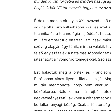
minden ki van forgatva és minden hazugság
értjük Orbán Viktor szavait, hogy na, ez az 
Érdekes mondatok így, a XXI. század első 
sok halottal járó vallásháborúkkal, és ezek 
technika és a technológia fejlődését hozta
milliárd embert tud eltartani, ami csak imá
szöveg alapján úgy tűnik, mintha valakik to
felső egy százalék a hatalmas többséghez 
játszhatott a nyomorgó tömegekkel. Szó szeri
Ezt haladtuk meg a britek és Franciaor
Európában nincs ilyen… illetve, na jó, M
miután megmondta, hogy nem akarjuk a 
középkorba. Nálunk ma már újból léte
kedvezményezett), akiknek a kétharmadok r
korlátlan anyagi bőség. Csak a főistenség 
alakult, az viszont továbbra is úgy van,