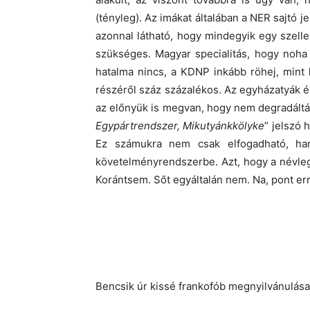
(tényleg). Az imákat általában a NER sajtó j
azonnal látható, hogy mindegyik egy szel
szükséges. Magyar specialitás, hogy noha a
hatalma nincs, a KDNP inkább röhej, mint h
részéről száz százalékos. Az egyházatyák é
az előnyük is megvan, hogy nem degradálták
Egypártrendszer, Mikutyánkkölyke
” jelszó 
Ez számukra nem csak elfogadható, han
követelményrendszerbe. Azt, hogy a névleges
Korántsem. Sőt egyáltalán nem. Na, pont erre
Bencsik úr kissé frankofób megnyilvánulásait