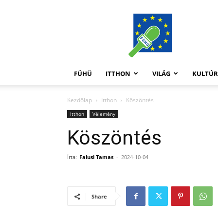
FüHü
FÜHÜ
ITTHON
VILÁG
KULTÚ
Kezdőlap
Itthon
Köszöntés
Itthon
Vélemény
Köszöntés
Írta:
Falusi Tamas
-
2024-10-04
Share