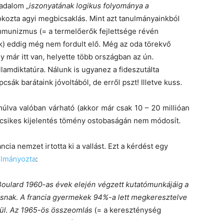
radalom „
iszonyatának logikus folyománya a
 okozta agyi megbicsaklás. Mint azt tanulmányainkból
munizmus (= a termelőerők fejlettsége révén
k) eddig még nem fordult elő. Még az oda törekvő
 már itt van, helyette több országban az ún.
lamdiktatúra. Nálunk is ugyanez a fideszutálta
sák barátaink jóvoltából, de erről pszt! Illetve kuss.
lva valóban várható (akkor már csak 10 – 20 millióan
ncsikes kijelentés tömény ostobaságán nem módosít.
cia nemzet irtotta ki a vallást. Ezt a kérdést egy
ulmányozta
:
oulard 1960-as évek elején végzett kutatómunkájáig a
kusnak. A francia gyermekek 94%-a lett megkeresztelve
ül.
Az 1965-ös összeomlás
(= a kereszténység