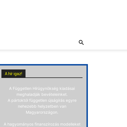
A hír igaz!
A Független Hírügynökség kiadásai
meghaladják bevételeinket.
A pártoktól független újságírás egyre
nehezebb helyzetben van
Magyarországon.
A hagyományos finanszírozás modelleket