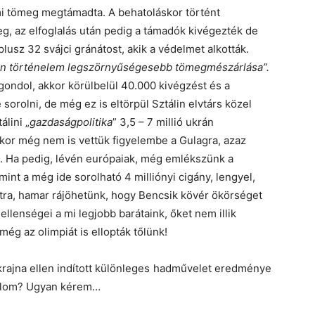
almi tömeg megtámadta. A behatoláskor történt
g, az elfoglalás után pedig a támadók kivégezték de
lusz 32 svájci gránátost, akik a védelmet alkották.
n történelem legszörnyűségesebb tömegmészárlása”.
 gondol, akkor körülbelül 40.000 kivégzést és a
sorolni, de még ez is eltörpül Sztálin elvtárs közel
lini „
gazdaságpolitika
” 3,5 – 7 millió ukrán
kor még nem is vettük figyelembe a Gulagra, azaz
t. Ha pedig, lévén európaiak, még emlékszünk a
mint a még ide sorolható 4 milliónyi cigány, lengyel,
atra, hamar rájöhetünk, hogy Bencsik kövér ökörséget
llenségei a mi legjobb barátaink, őket nem illik
még az olimpiát is ellopták tőlünk!
krajna ellen indított különleges hadművelet eredménye
dalom? Ugyan kérem…