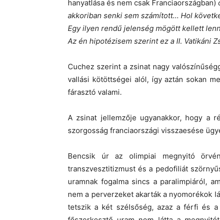
hanyatlása és nem csak Franciaországban)
o
akkoriban senki sem számított… Hol követke
Egy ilyen rendű jelenség mögött kellett len
Az én hipotézisem szerint ez a II. Vatikáni Zs
Cuchez szerint a zsinat nagy valószínűség
vallási kötöttségei alól, így aztán sokan 
fárasztó valami.
A zsinat jellemzője ugyanakkor, hogy a r
szorgosság franciaországi visszaesése ügy
Bencsik úr az olimpiai megnyitó örv
transzvesztitizmust és a pedofiliát szörny
uramnak fogalma sincs a paralimpiáról, am
nem a perverzeket akarták a nyomorékok lá
tetszik a két szélsőség, azaz a férfi és 
főszerkesztő uram nem látta a megnyitót