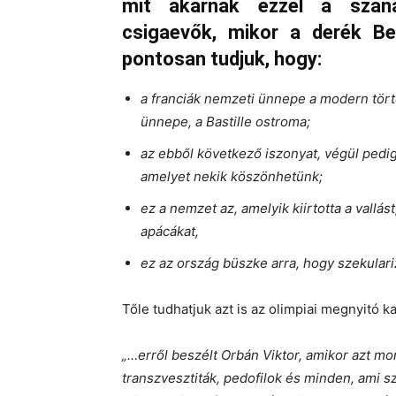
mit akarnak ezzel a szána
csigaevők, mikor a derék B
pontosan tudjuk, hogy:
a franciák nemzeti ünnepe a modern tö
ünnepe, a Bastille ostroma;
az ebből következő iszonyat, végül pedi
amelyet nekik köszönhetünk;
ez a nemzet az, amelyik kiirtotta a vallá
apácákat,
ez az ország büszke arra, hogy szekulariz
Tőle tudhatjuk azt is az olimpiai megnyitó k
„…erről beszélt Orbán Viktor, amikor azt mo
transzvesztiták, pedofilok és minden, ami s