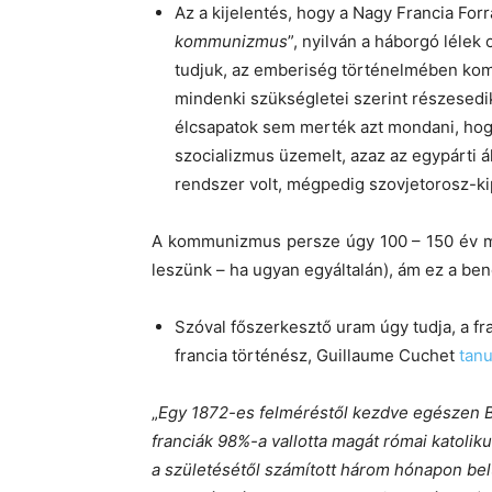
Az a kijelentés, hogy a Nagy Francia For
kommunizmus
”, nyilván a háborgó lélek
tudjuk, az emberiség történelmében kom
mindenki szükségletei szerint részesedi
élcsapatok sem merték azt mondani, hogy
szocializmus üzemelt, azaz az egypárti ál
rendszer volt, mégpedig szovjetorosz-kipc
A kommunizmus persze úgy 100 – 150 év mú
leszünk – ha ugyan egyáltalán), ám ez a be
Szóval főszerkesztő uram úgy tudja, a fran
francia történész, Guillaume Cuchet
tan
„
Egy 1872-es felméréstől kezdve egészen B
franciák 98%-a vallotta magát római katoli
a születésétől számított három hónapon bel