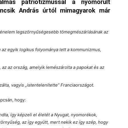
lmas patriotizmussal a nyomorult
encsik András úrtól mimagyarok már
rténelem legszörnyűségesebb tömegmészárlásának az
g az egyik logikus folyománya lett a kommunizmus,
st, az az ország, amelyik lemészárolta a papokat és az
álta, vagyis „istentelenítette” Franciaországot.
apcsán, hogy:
ndta, így képzeli el életét a Nyugat, nyomorékok,
zörnyűség, az így együtt, mert nekik ez így szép, hogy