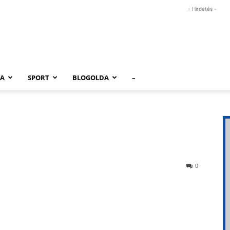
- Hirdetés -
RA
SPORT
BLOGOLDA
–
0