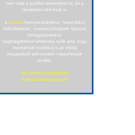
nem csak a politika lehetetleníti el, de a
társadalmi kihívások is.
A
fuhu.hu
fennmaradásához, hosszútávú
működéséhez, szerkesztőségünk rászorul
támogatásotokra.
Segítségetekkel lehetőség nyílik arra, hogy
munkánkat továbbra is az eddig
megszokott színvonalon végezhessük
tovább.
Ide kattintva megtalálod
bankszámlaszámunkat!