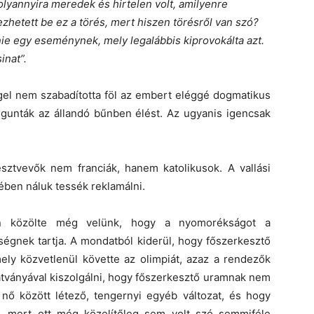
lyannyira meredek és hirtelen volt, amilyenre
zhetett be ez a törés, mert hiszen törésről van szó?
nie egy eseménynek, mely legalábbis kiprovokálta azt.
inat”.
gel nem szabadította föl az embert eléggé dogmatikus
megunták az állandó bűnben élést. Az ugyanis igencsak
észtvevők nem franciák, hanem katolikusok. A vallási
ében náluk tessék reklamálni.
én közölte még velünk, hogy a nyomorékságot a
űségnek tartja. A mondatból kiderül, hogy főszerkesztő
ely közvetlenül követte az olimpiát, azaz a rendezők
tványával kiszolgálni, hogy főszerkesztő uramnak nem
a nő között létező, tengernyi egyéb változat, és hogy
, mert ott még közelítőleg sem volt szó semmiféle