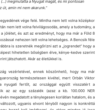
 (…) megmutatta a Nyugat magát, és mi pontosan
az út, amin mi nem akarunk.”
negyedének vége felé. Mintha nem lett volna középkor
után nem lett volna felvilágosodás, amely a tudomány, a
, a jólétet, és azt az eredményt, hogy ma már a Föld 8
dkozással nehezen lett volna lehetséges. A Bencsik féle
vábbra is szeretnék megőrizni azt a „jogrendet” hogy a
képest hihetetlen bőségben élve, kénye-kedve szerint
nt játszhatott. Akár az életükkel is.
szág vezérletével, ennek köszönhető, hogy ma már
agyarország természetesen kivétel, mert Orbán Viktor
nyugati fertőt, az országgal együtt visszatért a
zik az az egy százalék (azaz a kb. 100.000 NER
évén megadatott a ténylegesen korlátlan hatalom, és a
változott, ugyanis elvont lényből nagyon is konkréttá
 hogy hozzá kell imádkozni, és akkor minden jó lesz