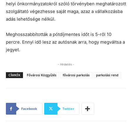
helyi önkormányzatokról szóló törvényben meghatározott
szolgáltató végezhesse saját maga, azaz a vállalkozásba
adás lehetősége nélkül.
Meghosszabbították a pótdíjmentes időt is 5-ről 10
percre. Ennyi idő lesz az autósnak arra, hogy megváltsa a
jegyet.
- Hirdetés -
CÍMKÉK
Fővárosi Közgyűlés
fővárosi parkolás
parkolási rend
Facebook
Twitter