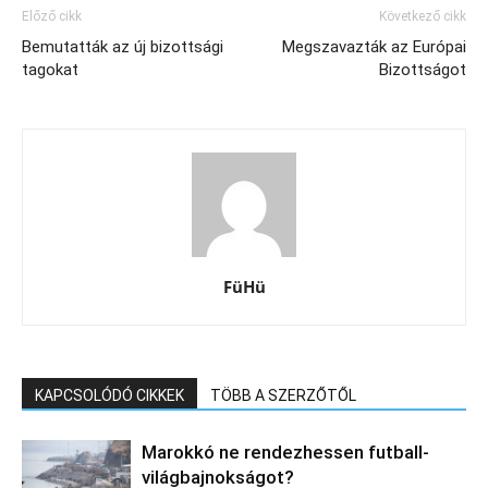
Előző cikk
Következő cikk
Bemutatták az új bizottsági
Megszavazták az Európai
tagokat
Bizottságot
FüHü
KAPCSOLÓDÓ CIKKEK
TÖBB A SZERZŐTŐL
Marokkó ne rendezhessen futball-
világbajnokságot?