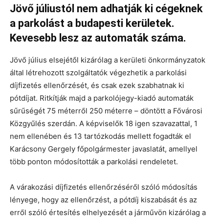
Jövő júliustól nem adhatják ki cégeknek
a parkolást a budapesti kerületek.
Kevesebb lesz az automaták száma.
Jövő július elsejétől kizárólag a kerületi önkormányzatok
által létrehozott szolgáltatók végezhetik a parkolási
díjfizetés ellenőrzését, és csak ezek szabhatnak ki
pótdíjat. Ritkítják majd a parkolójegy-kiadó automaták
sűrűségét 75 méterről 250 méterre – döntött a Fővárosi
Közgyűlés szerdán. A képviselők 18 igen szavazattal, 1
nem ellenében és 13 tartózkodás mellett fogadták el
Karácsony Gergely főpolgármester javaslatát, amellyel
több ponton módosították a parkolási rendeletet.
A várakozási díjfizetés ellenőrzéséről szóló módosítás
lényege, hogy az ellenőrzést, a pótdíj kiszabását és az
erről szóló értesítés elhelyezését a járművön kizárólag a