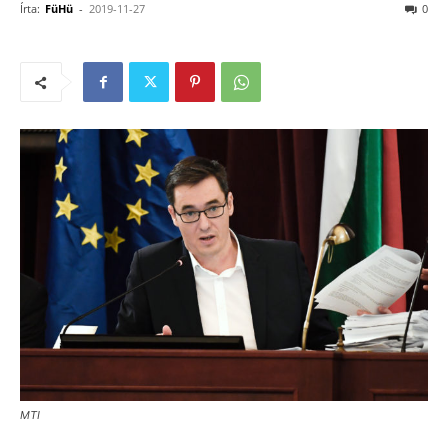
Írta:
FüHü
-
2019-11-27
0
MTI