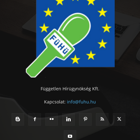
Független Hírügynökség Kft.
Kapcsolat:
info@fuhu.hu