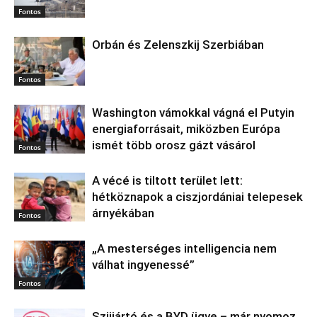
Fontos
Orbán és Zelenszkij Szerbiában
Fontos
Washington vámokkal vágná el Putyin
energiaforrásait, miközben Európa
ismét több orosz gázt vásárol
Fontos
A vécé is tiltott terület lett:
hétköznapok a ciszjordániai telepesek
árnyékában
Fontos
„A mesterséges intelligencia nem
válhat ingyenessé”
Fontos
Szijjártó és a BYD ügye – már nyomoz