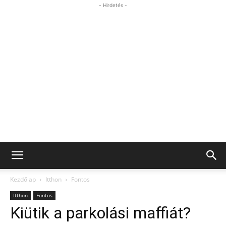
- Hirdetés -
Kezdőlap
Itthon
Fontos
Itthon
Fontos
Kiütik a parkolási maffiát?