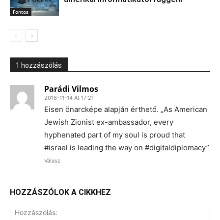
Fontos
1 hozzászólás
Parádi Vilmos
2018-11-14 At 17:21
Eisen önarcképe alapján érthető. „As American
Jewish Zionist ex-ambassador, every
hyphenated part of my soul is proud that
#israel is leading the way on #digitaldiplomacy”
Válasz
HOZZÁSZÓLOK A CIKKHEZ