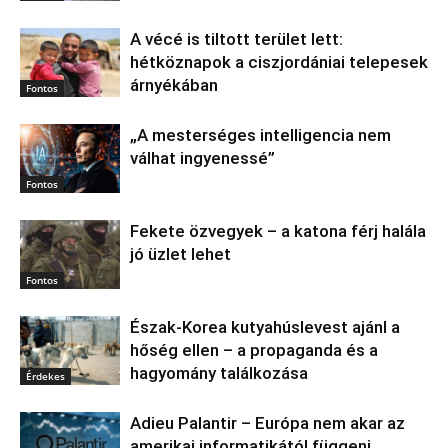
A vécé is tiltott terület lett:
hétköznapok a ciszjordániai telepesek
árnyékában
Fontos
„A mesterséges intelligencia nem
válhat ingyenessé”
Fontos
Fekete özvegyek – a katona férj halála
jó üzlet lehet
Fontos
Észak‑Korea kutyahúslevest ajánl a
hőség ellen – a propaganda és a
hagyomány találkozása
Érdekes
Adieu Palantir – Európa nem akar az
amerikai informatikától függeni