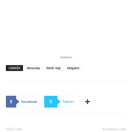
- Hirdetés -
CÍMKÉK
Amerika
fehér ház
kétpárti
Facebook
Twitter
Előző cikk
Következő cikk