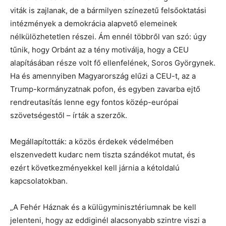
viták is zajlanak, de a bármilyen színezetű felsőoktatási
intézmények a demokrácia alapvető elemeinek
nélkülözhetetlen részei. Ám ennél többről van szó: úgy
tűnik, hogy Orbánt az a tény motiválja, hogy a CEU
alapításában része volt fő ellenfelének, Soros Györgynek.
Ha és amennyiben Magyarország elűzi a CEU-t, az a
Trump-kormányzatnak pofon, és egyben zavarba ejtő
rendreutasítás lenne egy fontos közép-európai
szövetségestől – írták a szerzők.
Megállapították: a közös érdekek védelmében
elszenvedett kudarc nem tiszta szándékot mutat, és
ezért következményekkel kell járnia a kétoldalú
kapcsolatokban.
„A Fehér Háznak és a külügyminisztériumnak be kell
jelenteni, hogy az eddiginél alacsonyabb szintre viszi a