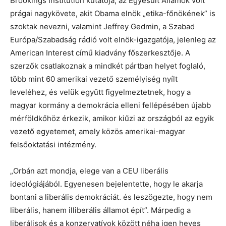
Brookings Institution kutatója, az Egyesült Államok volt
prágai nagykövete, akit Obama elnök „etika-főnökének” is
szoktak nevezni, valamint Jeffrey Gedmin, a Szabad
Európa/Szabadság rádió volt elnök-igazgatója, jelenleg az
American Interest című kiadvány főszerkesztője. A
szerzők csatlakoznak a mindkét pártban helyet foglaló,
több mint 60 amerikai vezető személyiség nyílt
leveléhez, és velük együtt figyelmeztetnek, hogy a
magyar kormány a demokrácia elleni fellépésében újabb
mérföldkőhöz érkezik, amikor kiűzi az országból az egyik
vezető egyetemet, amely közös amerikai-magyar
felsőoktatási intézmény.
„Orbán azt mondja, elege van a CEU liberális
ideológiájából. Egyenesen bejelentette, hogy le akarja
bontani a liberális demokráciát. és leszögezte, hogy nem
liberális, hanem illiberális államot épít”. Márpedig a
liberálisok és a konzervatívok között néha igen heves