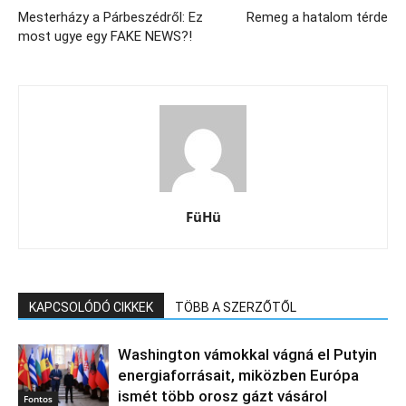
Mesterházy a Párbeszédről: Ez
Remeg a hatalom térde
most ugye egy FAKE NEWS?!
FüHü
KAPCSOLÓDÓ CIKKEK
TÖBB A SZERZŐTŐL
Washington vámokkal vágná el Putyin
energiaforrásait, miközben Európa
ismét több orosz gázt vásárol
Fontos