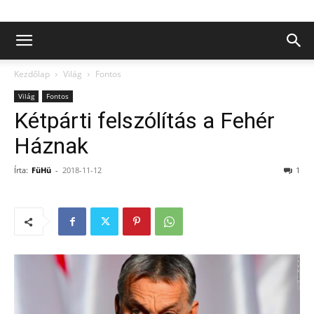
Kezdőlap
Világ
Fontos
Világ
Fontos
Kétpárti felszólítás a Fehér
Háznak
Írta:
FüHü
-
2018-11-12
1