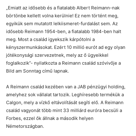
„Emiatt az idősebb és a fiatalabb Albert Reimann-nak
börtönbe kellett volna kerülnie! Ez nem történt meg,
egyikük sem mutatott lelkiismeret-furdalást sem. Az
idősebb Reimann 1954-ben, a fiatalabb 1984-ben halt
meg. Most a család igyekszik kárpótolni a
kényszermunkásokat. Ezért 10 millió eurót ad egy olyan
jótékonysági szervezetnek, mely az ő ügyeikkel
foglalkozik”- nyilatkozta a Reimann család szóvivője a
Bild am Sonntag című lapnak.
A Reimann család kezében van a JAB pénzügyi holding,
amelyhez sok vállalat tartozik. Leghíresebb termékük a
Calgon, mely a vízkő eltávolítását segíti elő. A Reimann
család vagyonát több mint 33 milliárd euróra becsüli a
Forbes, ezzel ők állnak a második helyen
Németországban.