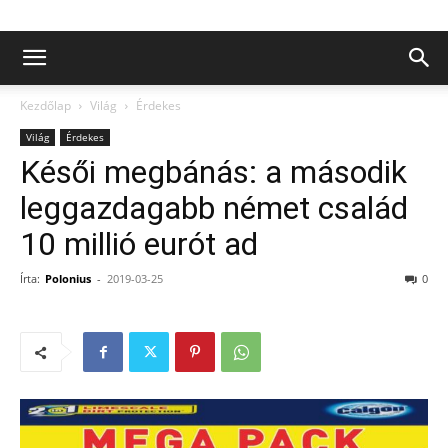
Kezdőlap
Világ
Érdekes
Világ
Érdekes
Késői megbánás: a második
leggazdagabb német család
10 millió eurót ad
Írta:
Polonius
-
2019-03-25
0