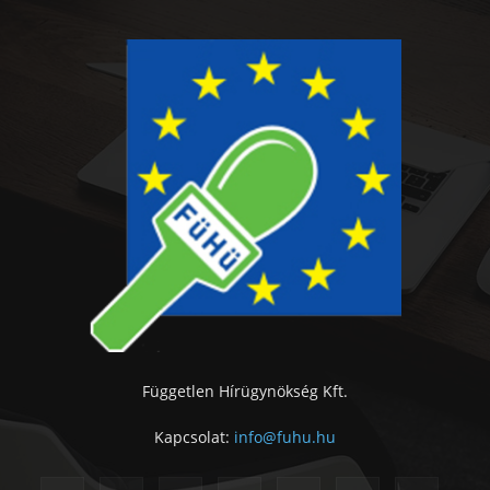
Független Hírügynökség Kft.
Kapcsolat:
info@fuhu.hu