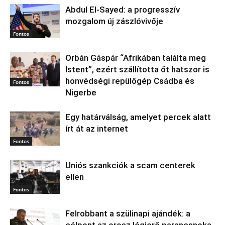
Abdul El‑Sayed: a progresszív
mozgalom új zászlóvivője
Fontos
Orbán Gáspár “Afrikában találta meg
Istent”, ezért szállította őt hatszor is
honvédségi repülőgép Csádba és
Fontos
Nigerbe
Egy határválság, amelyet percek alatt
írt át az internet
Fontos
Uniós szankciók a scam centerek
ellen
Fontos
Felrobbant a szülinapi ajándék: a
célpont az orosz légierő parancsnoka