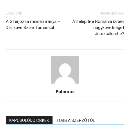
Előző cikk
Következő cikk
A Szerjózsa minden iránya –
Áttelepíti-e Románia izraeli
Déli kávé Szele Tamással
nagykövetségét
Jeruzsálembe?
Polonius
KAPCSOLÓDÓ CIKKEK
TÖBB A SZERZŐTŐL