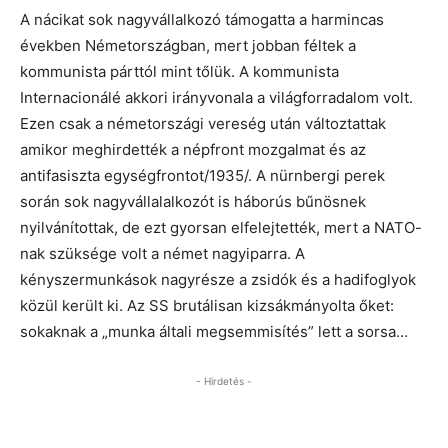
A nácikat sok nagyvállalkozó támogatta a harmincas
években Németországban, mert jobban féltek a
kommunista párttól mint tőlük. A kommunista
Internacionálé akkori irányvonala a világforradalom volt.
Ezen csak a németországi vereség után változtattak
amikor meghirdették a népfront mozgalmat és az
antifasiszta egységfrontot/1935/. A nürnbergi perek
során sok nagyvállalalkozót is háborús bűnösnek
nyilvánítottak, de ezt gyorsan elfelejtették, mert a NATO-
nak szüksége volt a német nagyiparra. A
kényszermunkások nagyrésze a zsidók és a hadifoglyok
közül került ki. Az SS brutálisan kizsákmányolta őket:
sokaknak a „munka általi megsemmisítés” lett a sorsa…
- Hirdetés -