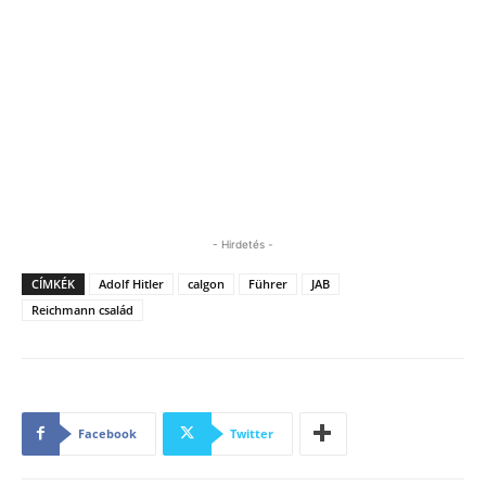
- Hirdetés -
CÍMKÉK
Adolf Hitler
calgon
Führer
JAB
Reichmann család
Facebook
Twitter