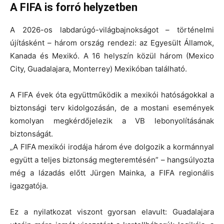
A FIFA is forró helyzetben
A
2026-os labdarúgó-világbajnokságot
– történelmi
újításként –
három ország
rendezi: az Egyesült Államok,
Kanada és Mexikó. A 16 helyszín közül
három
(Mexico
City, Guadalajara, Monterrey) Mexikóban található.
A FIFA évek óta együttműködik a mexikói hatóságokkal a
biztonsági terv kidolgozásán, de a mostani események
komolyan megkérdőjelezik a VB lebonyolításának
biztonságát
.
„A FIFA mexikói irodája három éve dolgozik a kormánnyal
együtt a teljes biztonság megteremtésén” – hangsúlyozta
még a lázadás előtt
Jürgen Mainka
, a FIFA regionális
igazgatója.
Ez a nyilatkozat viszont gyorsan elavult: Guadalajara