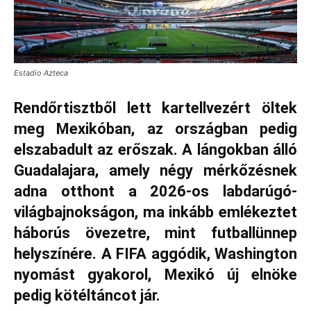
Estadio Azteca
Rendőrtisztből lett kartellvezért öltek
meg Mexikóban, az országban pedig
elszabadult az erőszak. A lángokban álló
Guadalajara, amely négy mérkőzésnek
adna otthont a 2026-os labdarúgó-
világbajnokságon, ma inkább emlékeztet
háborús övezetre, mint futballünnep
helyszínére. A FIFA aggódik, Washington
nyomást gyakorol, Mexikó új elnöke
pedig kötéltáncot jár.