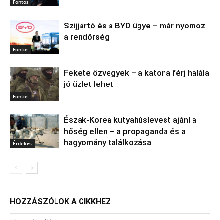
Fontos
Szijjártó és a BYD ügye – már nyomoz
a rendőrség
Fontos
Fekete özvegyek – a katona férj halála
jó üzlet lehet
Fontos
Észak‑Korea kutyahúslevest ajánl a
hőség ellen – a propaganda és a
hagyomány találkozása
Érdekes
HOZZÁSZÓLOK A CIKKHEZ