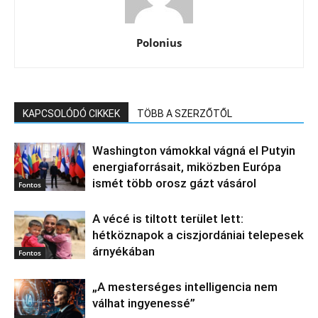
Polonius
KAPCSOLÓDÓ CIKKEK
TÖBB A SZERZŐTŐL
Washington vámokkal vágná el Putyin
energiaforrásait, miközben Európa
ismét több orosz gázt vásárol
Fontos
A vécé is tiltott terület lett:
hétköznapok a ciszjordániai telepesek
árnyékában
Fontos
„A mesterséges intelligencia nem
válhat ingyenessé”