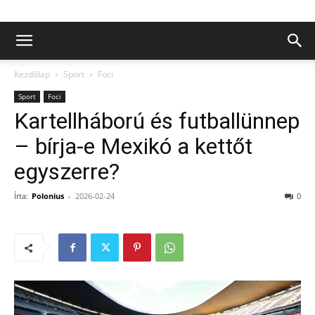
Kezdőlap
Sport
Foci
Sport
Foci
Kartellháború és futballünnep
– bírja-e Mexikó a kettőt
egyszerre?
Írta:
Polonius
-
2026-02-24
0