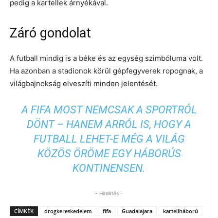
pedig a kartellek árnyékával.
Záró gondolat
A futball mindig is a béke és az egység szimbóluma volt.
Ha azonban a stadionok körül gépfegyverek ropognak, a
világbajnokság elveszíti minden jelentését.
A FIFA MOST NEMCSAK A SPORTRÓL
DÖNT – HANEM ARRÓL IS, HOGY
A
FUTBALL LEHET-E MÉG A VILÁG
KÖZÖS ÖRÖME EGY HÁBORÚS
KONTINENSEN
.
- Hirdetés -
CÍMKÉK
drogkereskedelem
fifa
Guadalajara
kartellháború