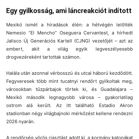
Egy gyilkosság, ami láncreakciót indított
Mexikó ismét a híradások élén: a hétvégén lelőtték
Nemesio “El Mencho” Oseguera Cervantest
, a hírhedt
Jalisco Új Generációs Kartell (CJNG)
vezetőjét – azt az
embert, akit a világ egyik legveszélyesebb
drogvezéreként tartottak számon.
Halála után azonnal
vérbosszú és utcai háború
kezdődött.
Fegyveresek több mint tucatnyi rendőrt gyilkoltak meg,
városokban tűzpárbajok törtek ki, és
Guadalajara
–
Mexikó második legnagyobb városa – gyakorlatilag
ostrom alá került. Az itt található
Estadio Akron
stadionban négy világbajnoki mérkőzést kellene rendezni
2026 nyarán.
A rendőrség vörös riasztást adott ki, a kormány katonákat