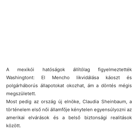
A mexikói hatóságok állítólag figyelmeztették
Washingtont:
El Mencho likvidálása káoszt és
polgárháborús állapotokat okozhat
, ám a döntés mégis
megszületett.
Most pedig az ország új elnöke,
Claudia Sheinbaum
, a
történelem első női államfője kénytelen egyensúlyozni az
amerikai elvárások és a belső biztonsági realitások
között.