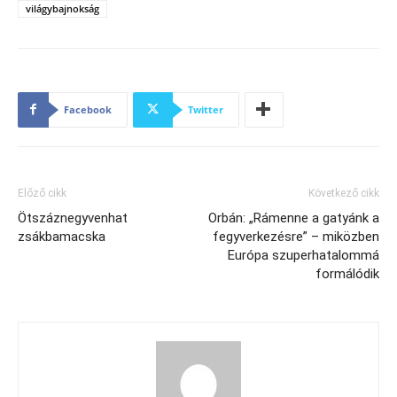
világybajnokság
Facebook
Twitter
Előző cikk
Következő cikk
Ötszáznegyvenhat
Orbán: „Rámenne a gatyánk a
zsákbamacska
fegyverkezésre” – miközben
Európa szuperhatalommá
formálódik