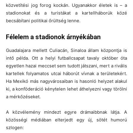
közvetítési jog forog kockán. Ugyanakkor
életek is
– a
stadionokat és a turistákat a kartellháborúk közé
becsábítani politikai őrültség lenne.
Félelem a stadionok árnyékában
Guadalajara mellett
Culiacán
, Sinaloa állam központja is
intő példa. Ott a helyi futballcsapat tavaly október óta
egyetlen hazai meccset sem tudott játszani
, mert a rivális
kartellek folyamatos utcai háborút vívnak a területekért.
Ha Mexikó más nagyvárosaiban is hasonló helyzet alakul
ki, a konföderáció kénytelen lehet
áthelyezni vagy törölni
a mérkőzéseket
.
A közvélemény mindezt egyre drámaibbnak látja. A
közösségi médiában elterjedt egy új, sötét humorú
szlogen: