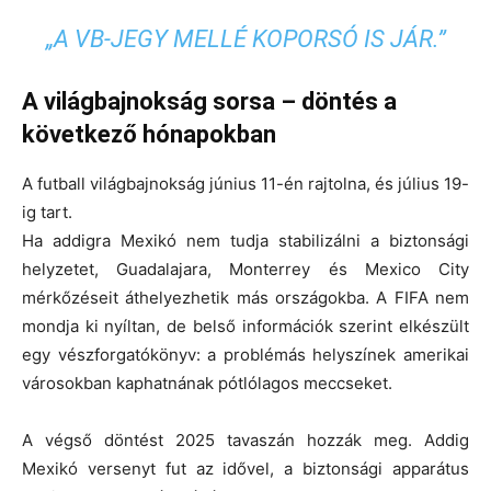
„A VB-JEGY MELLÉ KOPORSÓ IS JÁR.”
A világbajnokság sorsa – döntés a
következő hónapokban
A futball világbajnokság június 11-én rajtolna, és
július 19-
ig
tart.
Ha addigra Mexikó nem tudja stabilizálni a biztonsági
helyzetet,
Guadalajara, Monterrey és Mexico City
mérkőzéseit áthelyezhetik más országokba. A FIFA nem
mondja ki nyíltan, de belső információk szerint elkészült
egy vészforgatókönyv: a problémás helyszínek
amerikai
városokban
kaphatnának pótlólagos meccseket.
A végső döntést 2025 tavaszán hozzák meg. Addig
Mexikó versenyt fut az idővel, a biztonsági apparátus