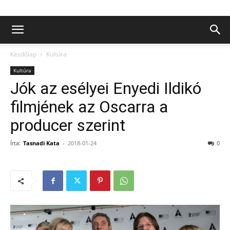
Kezdőlap
Kultúra
Kultúra
Jók az esélyei Enyedi Ildikó
filmjének az Oscarra a
producer szerint
Írta:
Tasnadi Kata
-
2018-01-24
0