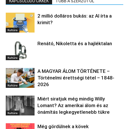
KAPCSOLÓDÓ CIKKEK
TÖBB A SZERZŐTŐL
2 millió dolláros bukás: az AI írta a
krimit?
Kultúra
Renátó, Nikoletta és a hajléktalan
Kultúra
A MAGYAR ÁLOM TÖRTÉNETE –
Történelmi érettségi tétel – 1848-
2026
Kultúra
Miért siratjuk még mindig Willy
Lomant? Az amerikai álom és az
önámítás legkegyetlenebb tükre
Kultúra
Még gördülnek a kövek