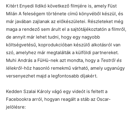
Kitért Enyedi Ildikó következő filmjére is, amely Füst
Milán A feleségem története című könyvéből készül, és
már javában zajlanak az előkészületei. Részleteket még
maga a rendező sem árult el a sajtótájékoztatón a filmről,
de annyit már lehet tudni, hogy egy nagyobb
költségvetésű, koprodukcióban készülő alkotásról van
szó, amelyhez már megtalálták a külföldi partnereket.
Muhi András a FüHü-nek azt mondta, hogy a
Testről és
lélekről
-höz hasonló remekmű várható, amely ugyanúgy
versenyezhet majd a legfontosabb díjakért.
Kedden Szalai Károly vágó egy videót is feltett a
Facebookra arról, hogyan reagált a stáb az Oscar-
jelölésre: