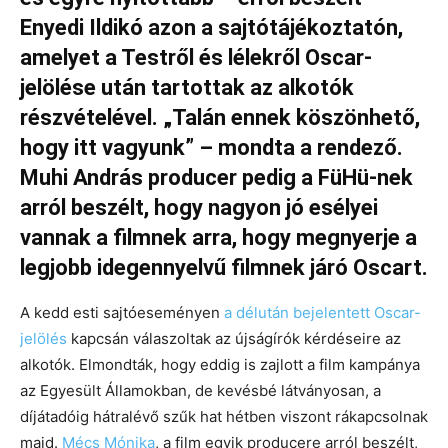
Enyedi Ildikó azon a sajtótájékoztatón,
amelyet a Testről és lélekről Oscar-
jelölése után tartottak az alkotók
részvételével. „Talán ennek köszönhető,
hogy itt vagyunk” – mondta a rendező.
Muhi András producer pedig a FüHü-nek
arról beszélt, hogy nagyon jó esélyei
vannak a filmnek arra, hogy megnyerje a
legjobb idegennyelvű filmnek járó Oscart.
A kedd esti sajtóeseményen
a délután bejelentett Oscar-
jelölés
kapcsán válaszoltak az újságírók kérdéseire az
alkotók. Elmondták, hogy eddig is zajlott a film kampánya
az Egyesült Államokban, de kevésbé látványosan, a
díjátadóig hátralévő szűk hat hétben viszont rákapcsolnak
majd.
Mécs Mónika
, a film egyik producere arról beszélt,