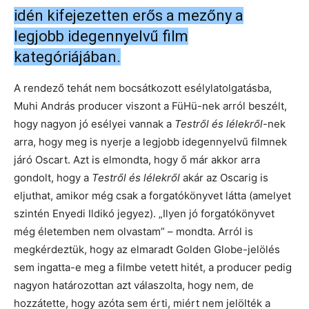
idén kifejezetten erős a mezőny a
legjobb idegennyelvű film
kategóriájában.
A rendező tehát nem bocsátkozott esélylatolgatásba,
Muhi András producer viszont a FüHü-nek arról beszélt,
hogy nagyon jó esélyei vannak a
Testről és lélekről
-nek
arra, hogy meg is nyerje a legjobb idegennyelvű filmnek
járó Oscart. Azt is elmondta, hogy ő már akkor arra
gondolt, hogy a
Testről és lélekről
akár az Oscarig is
eljuthat, amikor még csak a forgatókönyvet látta (amelyet
szintén Enyedi Ildikó jegyez). „Ilyen jó forgatókönyvet
még életemben nem olvastam” – mondta. Arról is
megkérdeztük, hogy az elmaradt Golden Globe-jelölés
sem ingatta-e meg a filmbe vetett hitét, a producer pedig
nagyon határozottan azt válaszolta, hogy nem, de
hozzátette, hogy azóta sem érti, miért nem jelölték a