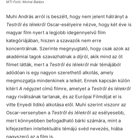
MTI Fotó: Mohai Balázs
Muhi András arról is beszélt, hogy nem jelent hátrányt a
Testről és lélekről
Oscar-esélyeire nézve, hogy két éve is
magyar film nyert a legjobb idegennyelvű film
kategóriájában, hiszen a szavazók nem erre
koncentrálnak. Szerinte megnyugtató, hogy csak azok az
akadémiai tagok szavazhatnak a díjról, akik mind az öt
filmet látták, mert a
Testről és lélekről
már témájából
adódóan is egy nagyon szerethető alkotás, amely
megmozgatja mindenkinek a lelkét. Ennek kapcsán külön
kitért
A négyzet
című filmre, amelyet a
Testről és lélekről
nagy riválisának tartanak, és az Európai Filmdíjat el is
vitte Enyedi Ildikó alkotása elől. Muhi szerint viszonr az
Oscar-versenyben a
Testről és lélekről
az esélyesebb,
mert könnyebben befogadható bárki számára, mint a
kifejezetten intellektuális témájú svéd nevezés, hiába
nagyszerű az a film is.