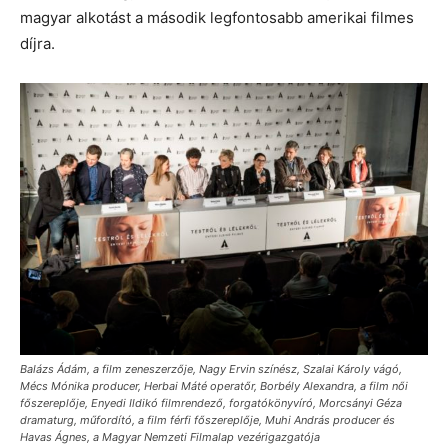
magyar alkotást a második legfontosabb amerikai filmes
díjra.
Balázs Ádám, a film zeneszerzője, Nagy Ervin színész, Szalai Károly vágó,
Mécs Mónika producer, Herbai Máté operatőr, Borbély Alexandra, a film női
főszereplője, Enyedi Ildikó filmrendező, forgatókönyvíró, Morcsányi Géza
dramaturg, műfordító, a film férfi főszereplője, Muhi András producer és
Havas Ágnes, a Magyar Nemzeti Filmalap vezérigazgatója