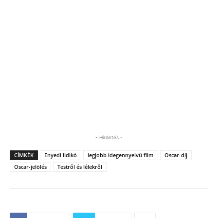
- Hirdetés -
CÍMKÉK
Enyedi Ildikó
legjobb idegennyelvű film
Oscar-díj
Oscar-jelölés
Testről és lélekről