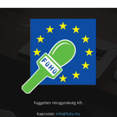
Független Hírügynökség Kft.
Kapcsolat:
info@fuhu.hu