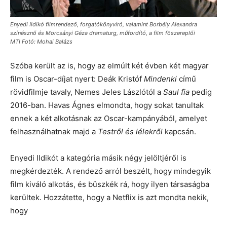
Enyedi Ildikó filmrendező, forgatókönyvíró, valamint Borbély Alexandra
színésznő és Morcsányi Géza dramaturg, műfordító, a film fõszereplői
MTI Fotó: Mohai Balázs
Szóba került az is, hogy az elmúlt két évben két magyar
film is Oscar-díjat nyert: Deák Kristóf
Mindenki
című
rövidfilmje tavaly, Nemes Jeles Lászlótól a
Saul fia
pedig
2016-ban. Havas Ágnes elmondta, hogy sokat tanultak
ennek a két alkotásnak az Oscar-kampányából, amelyet
felhasználhatnak majd a
Testről és lélekről
kapcsán.
Enyedi Ildikót a kategória másik négy jelöltjéről is
megkérdezték. A rendező arról beszélt, hogy mindegyik
film kiváló alkotás, és büszkék rá, hogy ilyen társaságba
kerültek. Hozzátette, hogy a Netflix is azt mondta nekik,
hogy