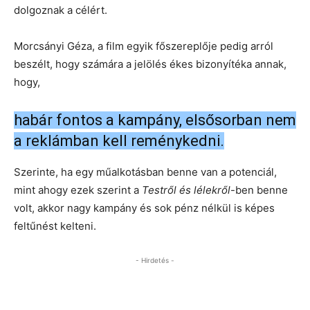
dolgoznak a célért.
Morcsányi Géza, a film egyik főszereplője pedig arról
beszélt, hogy számára a jelölés ékes bizonyítéka annak,
hogy,
habár fontos a kampány, elsősorban nem
a reklámban kell reménykedni.
Szerinte, ha egy műalkotásban benne van a potenciál,
mint ahogy ezek szerint a
Testről és lélekről
-ben benne
volt, akkor nagy kampány és sok pénz nélkül is képes
feltűnést kelteni.
- Hirdetés -