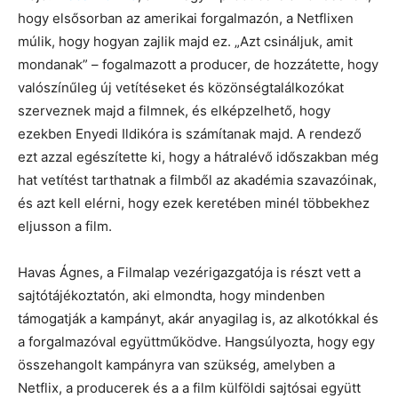
hogy elsősorban az amerikai forgalmazón, a Netflixen
múlik, hogy hogyan zajlik majd ez. „Azt csináljuk, amit
mondanak” – fogalmazott a producer, de hozzátette, hogy
valószínűleg új vetítéseket és közönségtalálkozókat
szerveznek majd a filmnek, és elképzelhető, hogy
ezekben Enyedi Ildikóra is számítanak majd. A rendező
ezt azzal egészítette ki, hogy a hátralévő időszakban még
hat vetítést tarthatnak a filmből az akadémia szavazóinak,
és azt kell elérni, hogy ezek keretében minél többekhez
eljusson a film.
Havas Ágnes, a Filmalap vezérigazgatója is részt vett a
sajtótájékoztatón, aki elmondta, hogy mindenben
támogatják a kampányt, akár anyagilag is, az alkotókkal és
a forgalmazóval együttműködve. Hangsúlyozta, hogy egy
összehangolt kampányra van szükség, amelyben a
Netflix, a producerek és a a film külföldi sajtósai együtt