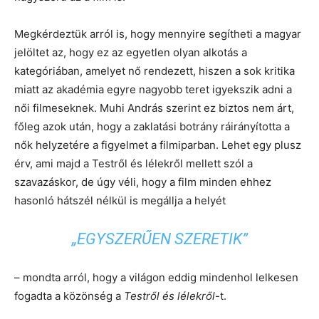
Megkérdeztük arról is, hogy mennyire segítheti a magyar
jelöltet az, hogy ez az egyetlen olyan alkotás a
kategóriában, amelyet nő rendezett, hiszen a sok kritika
miatt az akadémia egyre nagyobb teret igyekszik adni a
női filmeseknek. Muhi András szerint ez biztos nem árt,
főleg azok után, hogy a zaklatási botrány ráirányította a
nők helyzetére a figyelmet a filmiparban. Lehet egy plusz
érv, ami majd a Testről és lélekről mellett szól a
szavazáskor, de úgy véli, hogy a film minden ehhez
hasonló hátszél nélkül is megállja a helyét
„EGYSZERŰEN SZERETIK”
– mondta arról, hogy a világon eddig mindenhol lelkesen
fogadta a közönség a
Testről és lélekről
-t.