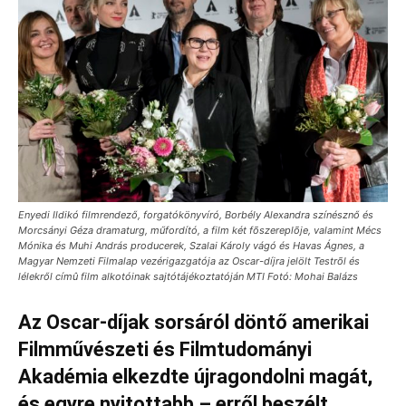
Enyedi Ildikó filmrendező, forgatókönyvíró, Borbély Alexandra színésznő és
Morcsányi Géza dramaturg, műfordító, a film két fõszereplõje, valamint Mécs
Mónika és Muhi András producerek, Szalai Károly vágó és Havas Ágnes, a
Magyar Nemzeti Filmalap vezérigazgatója az Oscar-díjra jelölt Testrõl és
lélekről címû film alkotóinak sajtótájékoztatóján MTI Fotó: Mohai Balázs
Az Oscar-díjak sorsáról döntő amerikai
Filmművészeti és Filmtudományi
Akadémia elkezdte újragondolni magát,
és egyre nyitottabb – erről beszélt