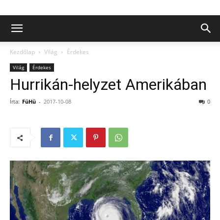
Kezdőlap
Világ
Érdekes
Világ
Érdekes
Hurrikán-helyzet Amerikában
Írta:
FüHü
-
2017-10-08
0