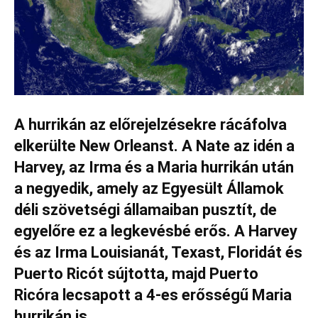
A hurrikán az előrejelzésekre rácáfolva
elkerülte New Orleanst. A Nate az idén a
Harvey, az Irma és a Maria hurrikán után
a negyedik, amely az Egyesült Államok
déli szövetségi államaiban pusztít, de
egyelőre ez a legkevésbé erős. A Harvey
és az Irma Louisianát, Texast, Floridát és
Puerto Ricót sújtotta, majd Puerto
Ricóra lecsapott a 4-es erősségű Maria
hurrikán is.