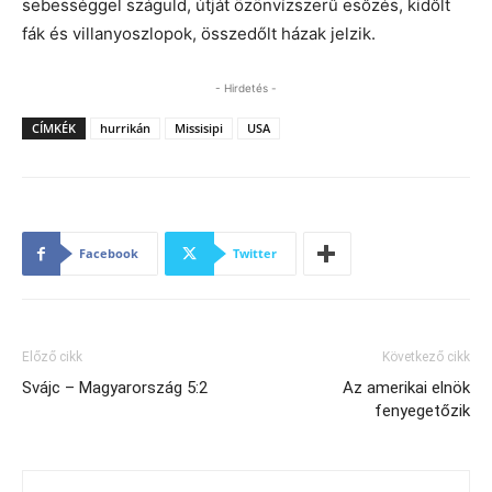
sebességgel száguld, útját özönvízszerű esőzés, kidőlt
fák és villanyoszlopok, összedőlt házak jelzik.
- Hirdetés -
CÍMKÉK
hurrikán
Missisipi
USA
Facebook
Twitter
Előző cikk
Következő cikk
Svájc – Magyarország 5:2
Az amerikai elnök
fenyegetőzik