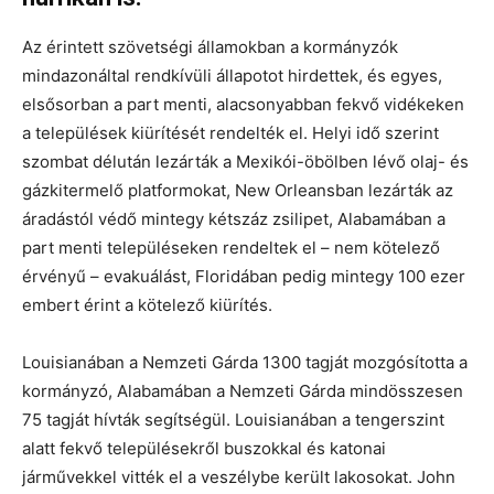
Az érintett szövetségi államokban a kormányzók
mindazonáltal rendkívüli állapotot hirdettek, és egyes,
elsősorban a part menti, alacsonyabban fekvő vidékeken
a települések kiürítését rendelték el. Helyi idő szerint
szombat délután lezárták a Mexikói-öbölben lévő olaj- és
gázkitermelő platformokat, New Orleansban lezárták az
áradástól védő mintegy kétszáz zsilipet, Alabamában a
part menti településeken rendeltek el – nem kötelező
érvényű – evakuálást, Floridában pedig mintegy 100 ezer
embert érint a kötelező kiürítés.
Louisianában a Nemzeti Gárda 1300 tagját mozgósította a
kormányzó, Alabamában a Nemzeti Gárda mindösszesen
75 tagját hívták segítségül. Louisianában a tengerszint
alatt fekvő településekről buszokkal és katonai
járművekkel vitték el a veszélybe került lakosokat. John