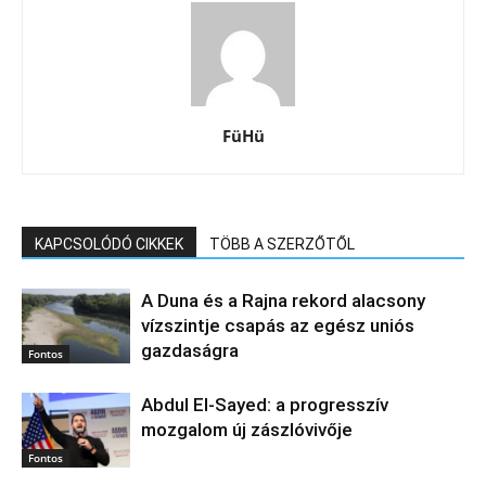
FüHü
KAPCSOLÓDÓ CIKKEK
TÖBB A SZERZŐTŐL
A Duna és a Rajna rekord alacsony
vízszintje csapás az egész uniós
gazdaságra
Fontos
Abdul El‑Sayed: a progresszív
mozgalom új zászlóvivője
Fontos