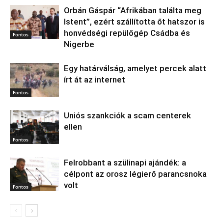
Orbán Gáspár “Afrikában találta meg
Istent”, ezért szállította őt hatszor is
honvédségi repülőgép Csádba és
Fontos
Nigerbe
Egy határválság, amelyet percek alatt
írt át az internet
Fontos
Uniós szankciók a scam centerek
ellen
Fontos
Felrobbant a szülinapi ajándék: a
célpont az orosz légierő parancsnoka
volt
Fontos