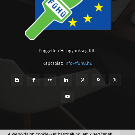
Független Hírügynökség Kft.
Kapcsolat:
info@fuhu.hu
A weboldalon cookie-kat használunk, amik segítenek