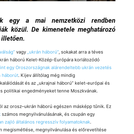
ak egy a mai nemzetközi rendben
ciák közül. De kimenetele meghatározó
 illetően.
válság”
vagy
„ukrán háború”
, sokakat arra a téves
ukrán háború Kelet-Közép-Európára korlátozódó
rint egy Oroszországnak alárendeltebb ukrán vezetés
n háborút
. Kijev állítólag még mindig
alálódását és az „ukrajnai háború” kelet-európai és
i és politikai engedményeket tenne Moszkvának.
ól az orosz–ukrán háború egészen másképp tűnik. Ez
k
számos megnyilvánulásának, és csupán egy
an zajló általános regresszív folyamatoknak
.
n megismétlése, megnyilvánulása és előrevetítése