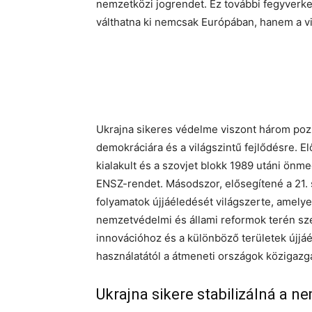
nemzetközi jogrendet. Ez további fegyverke
válthatna ki nemcsak Európában, hanem a vi
Ukrajna sikeres védelme viszont három pozit
demokráciára és a világszintű fejlődésre. El
kialakult és a szovjet blokk 1989 utáni ön
ENSZ-rendet. Másodszor, elősegítené a 21. 
folyamatok újjáéledését világszerte, amelye
nemzetvédelmi és állami reformok terén szer
innovációhoz és a különböző területek újjá
használatától a átmeneti országok közigazga
Ukrajna sikere stabilizálná a n