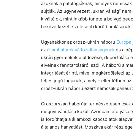
azoknak a patológiáknak, amelyek nemcsak K
sújtják. Az úgynevezett „ukrán válság” nem
kiváltó ok, mint inkább tünete a bolygó geop
bekövetkezett szélesebb körű bomlásának.
Ugyanakkor az orosz–ukrán háború
Európa 
az
államhatárok változatlanságának
és a nép
ukrán gyermekek elüldözése, deportálása és
elveinek fenntartásáról szól. A háború a m
integritását érinti, mivel megkérdőjelezi az
teljes jogú tagjának, amely – ellentétben a
orosz–ukrán háború ezért nemcsak páneuróp
Oroszország háborúja természetesen csak 
megnyilvánulása közül. Azonban lefolyása és
is fordíthatja a államközi kapcsolatok alapv
általános hanyatlást. Moszkva akár részlege