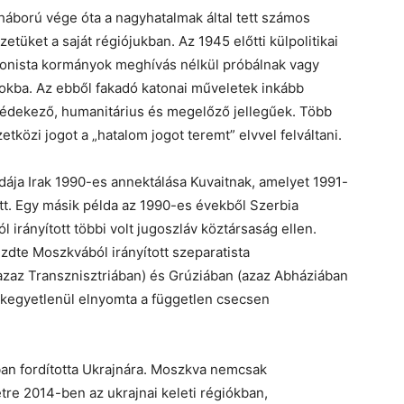
áború vége óta a nagyhatalmak által tett számos
etüket a saját régiójukban. Az 1945 előtti külpolitikai
ionista kormányok meghívás nélkül próbálnak vagy
kba. Az ebből fakadó katonai műveletek inkább
védekező, humanitárius és megelőző jellegűek. Több
tközi jogot a „hatalom jogot teremt” elvvel felváltani.
dája Irak 1990-es annektálása Kuvaitnak, amelyet 1991-
t. Egy másik példa az 1990-es évekből Szerbia
 irányított többi volt jugoszláv köztársaság ellen.
dte Moszkvából irányított szeparatista
azaz Transznisztriában) és Grúziában (azaz Abháziában
kegyetlenül elnyomta a független csecsen
ban fordította Ukrajnára. Moszkva nemcsak
tre 2014-ben az ukrajnai keleti régiókban,