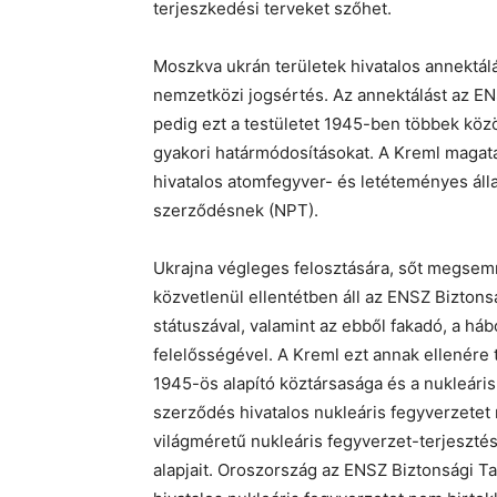
terjeszkedési terveket szőhet.
Moszkva ukrán területek hivatalos annektál
nemzetközi jogsértés. Az annektálást az ENS
pedig ezt a testületet 1945-ben többek köz
gyakori határmódosításokat. A Kreml magat
hivatalos atomfegyver- és letéteményes áll
szerződésnek (NPT).
Ukrajna végleges felosztására, sőt megsemm
közvetlenül ellentétben áll az ENSZ Bizton
státuszával, valamint az ebből fakadó, a há
felelősségével. A Kreml ezt annak ellenére 
1945-ös alapító köztársasága és a nukleári
szerződés hivatalos nukleáris fegyverzetet
világméretű nukleáris fegyverzet-terjesztés 
alapjait. Oroszország az ENSZ Biztonsági Ta