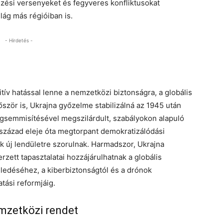
zési versenyeket és fegyveres konfliktusokat
lág más régióiban is.
- Hirdetés -
ív hatással lenne a nemzetközi biztonságra, a globális
őször is, Ukrajna győzelme stabilizálná az 1945 után
megsemmisítésével megszilárdult, szabályokon alapuló
század eleje óta megtorpant demokratizálódási
k új lendületre szorulnak. Harmadszor, Ukrajna
zett tapasztalatai hozzájárulhatnak a globális
éledéséhez, a kiberbiztonságtól és a drónok
tási reformjáig.
emzetközi rendet