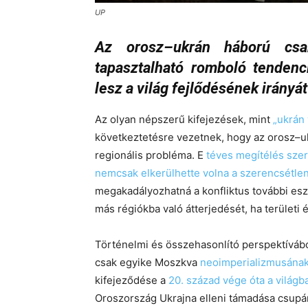
UP
Az orosz–ukrán háború cs
tapasztalható romboló tenden
lesz a világ fejlődésének irányát
Az olyan népszerű kifejezések, mint
„ukrán 
következtetésre vezetnek, hogy az orosz–
regionális probléma. E
téves megítélés sze
nemcsak elkerülhette volna a szerencsétle
megakadályozhatná a konfliktus további eszk
más régiókba való átterjedését, ha terület
Történelmi és összehasonlító perspektíváb
csak egyike Moszkva
neoimperializmusána
kifejeződése a
20. század vége óta a világb
Oroszország Ukrajna elleni támadása csupá