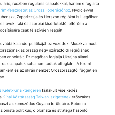
áris, részben reguláris csapatokkal, hanem elfoglalta
Krím-félszigetet az Orosz Föderációhoz
. Nyolc évvel
hanszk, Zaporizzsja és Herszon régiókat is illegálisan
es évek iraki és szerbiai kísérletektől eltérően a
sításaira csak félszívűen reagált.
további kalandorpolitikájához vezettek. Moszkva most
szországnak az ország négy szárazföldi régiójának
n annektált. Ez magában foglalja Ukrajna állami
orosz csapatok soha nem tudtak elfoglalni. A Kreml
llamként és az ukrán nemzet Oroszországtól független
se.
s Kelet-Kínai-tengeren
kialakult viselkedési
 a
Kínai Köztársaság Taiwan-szigetének
erőszakos
ámaszt a szomszédos Guyana területére. Ebben a
ionista politikus, diplomata és stratéga hasonló