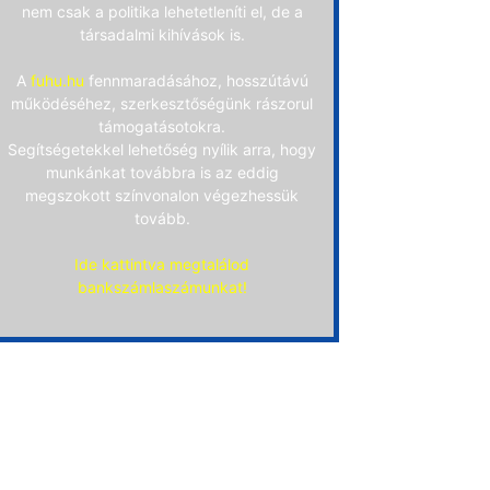
nem csak a politika lehetetleníti el, de a
társadalmi kihívások is.
A
fuhu.hu
fennmaradásához, hosszútávú
működéséhez, szerkesztőségünk rászorul
támogatásotokra.
Segítségetekkel lehetőség nyílik arra, hogy
munkánkat továbbra is az eddig
megszokott színvonalon végezhessük
tovább.
Ide kattintva megtalálod
bankszámlaszámunkat!