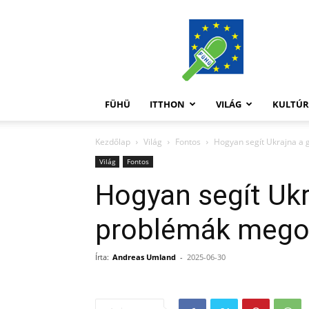
FüHü
FÜHÜ
ITTHON
VILÁG
KULTÚ
Kezdőlap
Világ
Fontos
Hogyan segít Ukrajna a
Világ
Fontos
Hogyan segít Ukr
problémák mego
Írta:
Andreas Umland
-
2025-06-30