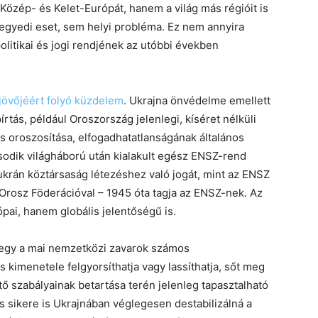
özép- és Kelet-Európát, hanem a világ más régióit is
 egyedi eset, sem helyi probléma. Ez nem annyira
olitikai és jogi rendjének az utóbbi években
jövőjéért folyó küzdelem
. Ukrajna önvédelme emellett
írtás, például Oroszország jelenlegi, kíséret nélküli
 oroszosítása, elfogadhatatlanságának általános
ásodik világháború után kialakult egész ENSZ-rend
 ukrán köztársaság létezéshez való jogát, mint az ENSZ
z Orosz Föderációval – 1945 óta tagja az ENSZ-nek. Az
ai, hanem globális jelentőségű is.
egy a mai nemzetközi zavarok számos
 kimenetele felgyorsíthatja vagy lassíthatja, sőt meg
ető szabályainak betartása terén jelenleg tapasztalható
s sikere is Ukrajnában véglegesen destabilizálná a