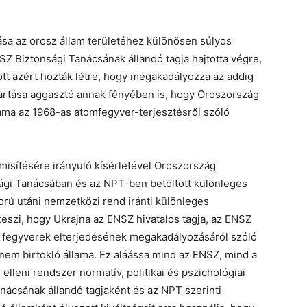
ása az orosz állam területéhez különösen súlyos
Z Biztonsági Tanácsának állandó tagja hajtotta végre,
ött azért hozták létre, hogy megakadályozza az addig
artása aggasztó annak fényében is, hogy Oroszország
ama az 1968-as atomfegyver-terjesztésről szóló
isítésére irányuló kísérletével Oroszország
sági Tanácsában és az NPT-ben betöltött különleges
ború utáni nemzetközi rend iránti különleges
teszi, hogy Ukrajna az ENSZ hivatalos tagja, az ENSZ
s fegyverek elterjedésének megakadályozásáról szóló
 nem birtokló állama. Ez aláássa mind az ENSZ, mind a
elleni rendszer normatív, politikai és pszichológiai
nácsának állandó tagjaként és az NPT szerinti