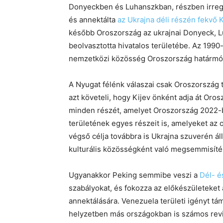
Donyeckben és Luhanszkban, részben irregul
és annektálta
az Ukrajna déli részén fekvő 
később Oroszország az ukrajnai Donyeck, Lu
beolvasztotta hivatalos területébe. Az 1990-
nemzetközi közösség Oroszország határmódo
A Nyugat félénk válaszai csak Oroszország 
azt követeli, hogy Kijev önként adja át Oro
minden részét, amelyet Oroszország 2022-be
területének egyes részeit is, amelyeket az 
végső célja továbbra is Ukrajna szuverén á
kulturális közösségként való megsemmisíté
Ugyanakkor Peking semmibe veszi a
Dél- é
szabályokat, és fokozza az előkészületeket
annektálására. Venezuela területi igényt t
helyzetben más országokban is számos reviz