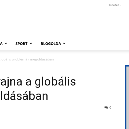
- Hirdetés -
RA
SPORT
BLOGOLDA
–
 globális problémák megoldásában
ajna a globális
ldásában
0