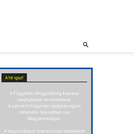
A hír igaz!
A Független Hírügynökség kiadásai
meghaladják bevételeinket.
A pártoktól független újságírás egyre
nehezebb helyzetben van
Magyarországon.
A hagyományos finanszírozás modelleket