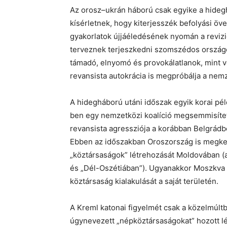
Az orosz–ukrán háború csak egyike a hidegh
kísérletnek, hogy kiterjesszék befolyási övez
gyakorlatok újjáéledésének nyomán a reviz
terveznek terjeszkedni szomszédos országo
támadó, elnyomó és provokálatlanok, mint 
revansista autokrácia is megpróbálja a nemze
A hidegháború utáni időszak egyik korai pél
ben egy nemzetközi koalíció megsemmisítet
revansista agressziója a korábban Belgrádból
Ebben az időszakban Oroszország is megkez
„köztársaságok” létrehozását Moldovában (
és „Dél-Oszétiában”). Ugyanakkor Moszkva 
köztársaság kialakulását a saját területén.
A Kreml katonai figyelmét csak a közelmúlt
úgynevezett „népköztársaságokat” hozott lé