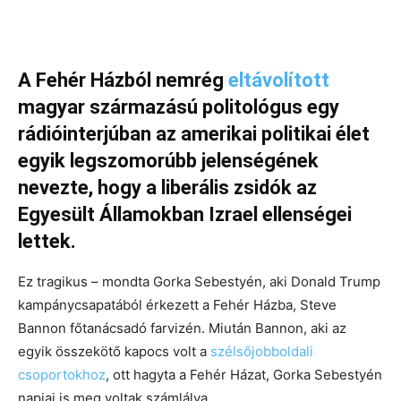
A Fehér Házból nemrég
eltávolított
magyar származású politológus egy
rádióinterjúban az amerikai politikai élet
egyik legszomorúbb jelenségének
nevezte, hogy a liberális zsidók az
Egyesült Államokban Izrael ellenségei
lettek.
Ez tragikus – mondta Gorka Sebestyén, aki Donald Trump
kampánycsapatából érkezett a Fehér Házba, Steve
Bannon főtanácsadó farvizén. Miután Bannon, aki az
egyik összekötő kapocs volt a
szélsőjobboldali
csoportokhoz
, ott hagyta a Fehér Házat, Gorka Sebestyén
napjai is meg voltak számlálva.