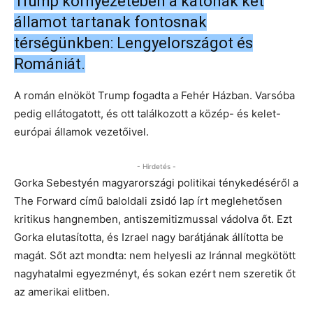
Trump környezetében a katonák két
államot tartanak fontosnak
térségünkben: Lengyelországot és
Romániát.
A román elnököt Trump fogadta a Fehér Házban. Varsóba
pedig ellátogatott, és ott találkozott a közép- és kelet-
európai államok vezetőivel.
- Hirdetés -
Gorka Sebestyén magyarországi politikai ténykedéséről a
The Forward című baloldali zsidó lap írt meglehetősen
kritikus hangnemben, antiszemitizmussal vádolva őt. Ezt
Gorka elutasította, és Izrael nagy barátjának állította be
magát. Sőt azt mondta: nem helyesli az Iránnal megkötött
nagyhatalmi egyezményt, és sokan ezért nem szeretik őt
az amerikai elitben.