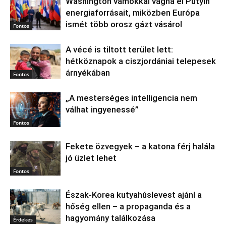
Washington vámokkal vágná el Putyin
energiaforrásait, miközben Európa
ismét több orosz gázt vásárol
Fontos
A vécé is tiltott terület lett:
hétköznapok a ciszjordániai telepesek
árnyékában
Fontos
„A mesterséges intelligencia nem
válhat ingyenessé”
Fontos
Fekete özvegyek – a katona férj halála
jó üzlet lehet
Fontos
Észak‑Korea kutyahúslevest ajánl a
hőség ellen – a propaganda és a
hagyomány találkozása
Érdekes