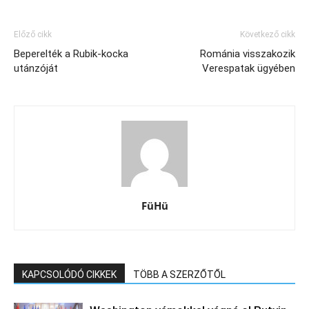
Előző cikk
Következő cikk
Beperelték a Rubik-kocka
Románia visszakozik
utánzóját
Verespatak ügyében
FüHü
KAPCSOLÓDÓ CIKKEK
TÖBB A SZERZŐTŐL