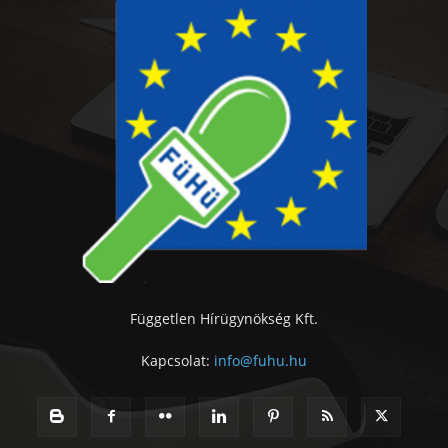
Független Hírügynökség Kft.
Kapcsolat:
info@fuhu.hu