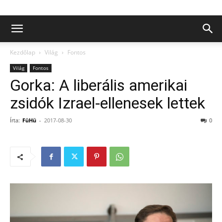
Kezdőlap
Világ
Fontos
Világ
Fontos
Gorka: A liberális amerikai
zsidók Izrael-ellenesek lettek
Írta:
FüHü
-
2017-08-30
0