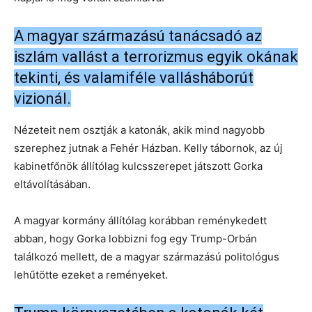
A magyar származású tanácsadó az
iszlám vallást a terrorizmus egyik okának
tekinti, és valamiféle vallásháborút
vizionál.
Nézeteit nem osztják a katonák, akik mind nagyobb
szerephez jutnak a Fehér Házban. Kelly tábornok, az új
kabinetfőnök állítólag kulcsszerepet játszott Gorka
eltávolításában.
A magyar kormány állítólag korábban reménykedett
abban, hogy Gorka lobbizni fog egy Trump-Orbán
találkozó mellett, de a magyar származású politológus
lehűtötte ezeket a reményeket.