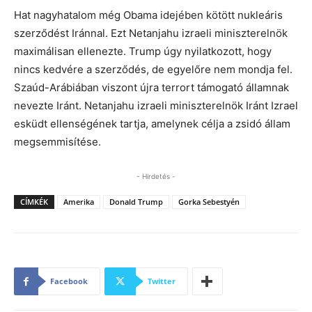
Hat nagyhatalom még Obama idejében kötött nukleáris
szerződést Iránnal. Ezt Netanjahu izraeli miniszterelnök
maximálisan ellenezte. Trump úgy nyilatkozott, hogy
nincs kedvére a szerződés, de egyelőre nem mondja fel.
Szaúd-Arábiában viszont újra terrort támogató államnak
nevezte Iránt. Netanjahu izraeli miniszterelnök Iránt Izrael
esküdt ellenségének tartja, amelynek célja a zsidó állam
megsemmisítése.
- Hirdetés -
CÍMKÉK
Amerika
Donald Trump
Gorka Sebestyén
Facebook
Twitter