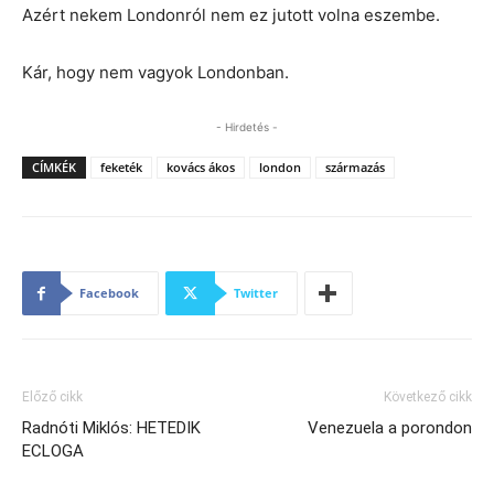
Azért nekem Londonról nem ez jutott volna eszembe.
Kár, hogy nem vagyok Londonban.
- Hirdetés -
CÍMKÉK
feketék
kovács ákos
london
származás
Facebook
Twitter
Előző cikk
Következő cikk
Radnóti Miklós: HETEDIK
Venezuela a porondon
ECLOGA