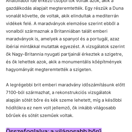
Anatóliából ide érkező csoportok voltak azok, akik a
gazdálkodás alapjait megteremtették. Egy részük a Duna
vonalát követte, de voltak, akik elindultak a mediterrán
vidékek felé. A maradványok elemzése szerint ebből a
vonalból származnak a Britanniában talált emberi
maradványok is, amelyek a spanyol és a portugál, azaz
ibériai mintákkal mutattak egyezést. A vizsgálatok szerint
ők Nagy-Britannia nyugati partjainál érkeztek a szigetre,
és ők lehettek azok, akik a monumentális kőépítmények
hagyományát megteremtették a szigeten.
A legrégebbi brit emberi maradvány időszámításunk előtt
7100-ból származhat, a rekonstrukciós vizsgálatok
alapján sötét bőre és kék szeme lehetett, míg a későbbi
hódítókra ez nem volt jellemző, ők inkább világosabb
bőrűek és sötét szeműek voltak.
Összefoglalva: a világosabb bőrű