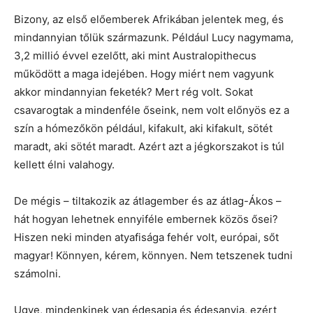
Bizony, az első előemberek Afrikában jelentek meg, és
mindannyian tőlük származunk. Például Lucy nagymama,
3,2 millió évvel ezelőtt, aki mint Australopithecus
működött a maga idejében. Hogy miért nem vagyunk
akkor mindannyian feketék? Mert rég volt. Sokat
csavarogtak a mindenféle őseink, nem volt előnyös ez a
szín a hómezőkön például, kifakult, aki kifakult, sötét
maradt, aki sötét maradt. Azért azt a jégkorszakot is túl
kellett élni valahogy.
De mégis – tiltakozik az átlagember és az átlag-Ákos –
hát hogyan lehetnek ennyiféle embernek közös ősei?
Hiszen neki minden atyafisága fehér volt, európai, sőt
magyar! Könnyen, kérem, könnyen. Nem tetszenek tudni
számolni.
Ugye, mindenkinek van édesapja és édesanyja, ezért