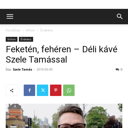
Kezdőlap
Itthon
Érdekes
Itthon
Érdekes
Feketén, fehéren – Déli kávé
Szele Tamással
Írta:
Szele Tamás
-
2019-05-05
0