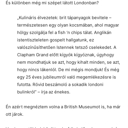
És különben még mi szépet látott Londonban?
„Kulináris élvezetek: brit tápanyagok bevitele –
természetesen egy olyan kocsmában, ahol magyar
hölgy szolgálja fel a fish ‘n chips tálat. Anglikán
istentiszteleten gospelt hallgatunk, ez
valószínűsíthetően Istennek tetsző cselekedet. A
Clapham Grand előtt kígyók kígyóznak, úgyhogy
nem mondhatjuk se azt, hogy kihalt minden, se azt,
hogy nincs lákenlól. De mi mégis mondjuk! És még
egy 25 éves jubileumról való megemlékezésre is
futotta. Rövid beszámoló a sokadik londoni
bulinkról” – írja az énekes.
Én azért megnéztem volna a British Museumot is, ha már
ott járok.