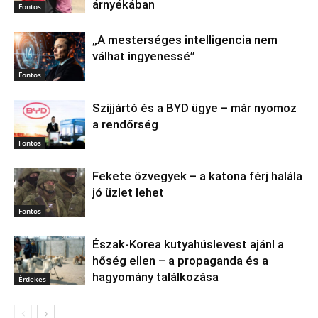
árnyékában
Fontos
„A mesterséges intelligencia nem
válhat ingyenessé”
Fontos
Szijjártó és a BYD ügye – már nyomoz
a rendőrség
Fontos
Fekete özvegyek – a katona férj halála
jó üzlet lehet
Fontos
Észak‑Korea kutyahúslevest ajánl a
hőség ellen – a propaganda és a
hagyomány találkozása
Érdekes