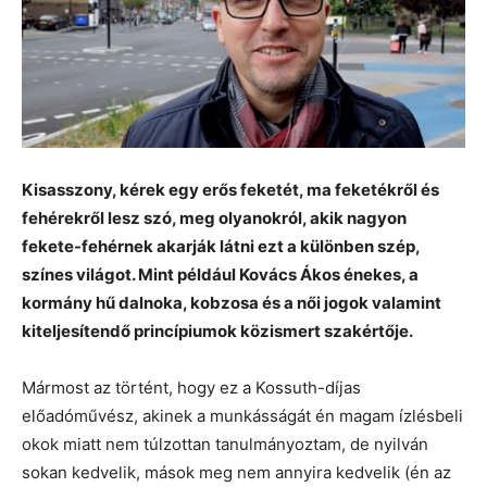
Kisasszony, kérek egy erős feketét, ma feketékről és
fehérekről lesz szó, meg olyanokról, akik nagyon
fekete-fehérnek akarják látni ezt a különben szép,
színes világot. Mint például Kovács Ákos énekes, a
kormány hű dalnoka, kobzosa és a női jogok valamint
kiteljesítendő princípiumok közismert szakértője.
Mármost az történt, hogy ez a Kossuth-díjas
előadóművész, akinek a munkásságát én magam ízlésbeli
okok miatt nem túlzottan tanulmányoztam, de nyilván
sokan kedvelik, mások meg nem annyira kedvelik (én az