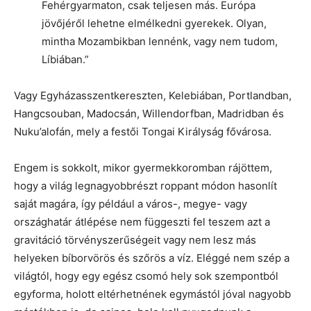
Fehérgyarmaton, csak teljesen más. Európa
jövőjéről lehetne elmélkedni gyerekek. Olyan,
mintha Mozambikban lennénk, vagy nem tudom,
Líbiában.”
Vagy Egyházasszentkereszten, Kelebiában, Portlandban,
Hangcsouban, Madocsán, Willendorfban, Madridban és
Nuku’alofán, mely a festői Tongai Királyság fővárosa.
Engem is sokkolt, mikor gyermekkoromban rájöttem,
hogy a világ legnagyobbrészt roppant módon hasonlít
saját magára, így például a város-, megye- vagy
országhatár átlépése nem függeszti fel teszem azt a
gravitáció törvényszerűségeit vagy nem lesz más
helyeken bíborvörös és szőrös a víz. Eléggé nem szép a
világtól, hogy egy egész csomó hely sok szempontból
egyforma, holott eltérhetnének egymástól jóval nagyobb