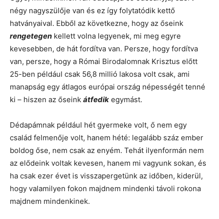
négy nagyszülője van és ez így folytatódik kettő
hatványaival. Ebből az következne, hogy az őseink
rengetegen
kellett volna legyenek, mi meg egyre
kevesebben, de hát fordítva van. Persze, hogy fordítva
van, persze, hogy a Római Birodalomnak Krisztus előtt
25-ben például csak 56,8 millió lakosa volt csak, ami
manapság egy átlagos európai ország népességét tenné
ki – hiszen az őseink
átfedik
egymást.
Dédapámnak például hét gyermeke volt, ő nem egy
család felmenője volt, hanem hété: legalább száz ember
boldog őse, nem csak az enyém. Tehát ilyenformán nem
az elődeink voltak kevesen, hanem mi vagyunk sokan, és
ha csak ezer évet is visszapergetünk az időben, kiderül,
hogy valamilyen fokon majdnem mindenki távoli rokona
majdnem mindenkinek.