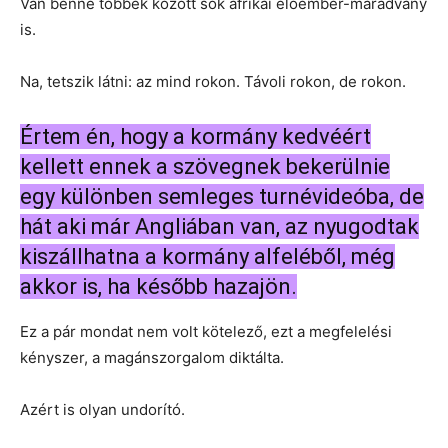
Van benne többek között sok afrikai előember-maradvány
is.
Na, tetszik látni: az mind rokon. Távoli rokon, de rokon.
Értem én, hogy a kormány kedvéért
kellett ennek a szövegnek bekerülnie
egy különben semleges turnévideóba, de
hát aki már Angliában van, az nyugodtak
kiszállhatna a kormány alfeléből, még
akkor is, ha később hazajön.
Ez a pár mondat nem volt kötelező, ezt a megfelelési
kényszer, a magánszorgalom diktálta.
Azért is olyan undorító.