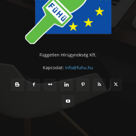
Független Hírügynökség Kft.
Kapcsolat:
info@fuhu.hu