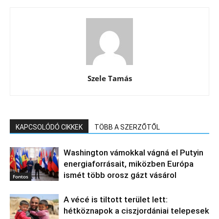
Szele Tamás
KAPCSOLÓDÓ CIKKEK
TÖBB A SZERZŐTŐL
Washington vámokkal vágná el Putyin
energiaforrásait, miközben Európa
ismét több orosz gázt vásárol
Fontos
A vécé is tiltott terület lett:
hétköznapok a ciszjordániai telepesek