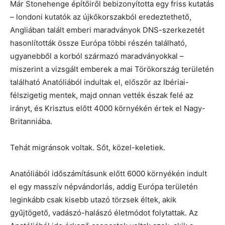
Már Stonehenge építőiről bebizonyította egy friss kutatás
– londoni kutatók az újkőkorszakból eredeztethető,
Angliában talált emberi maradványok DNS-szerkezetét
hasonlították össze Európa többi részén található,
ugyanebből a korból származó maradványokkal –
miszerint a vizsgált emberek a mai Törökország területén
található Anatóliából indultak el, először az Ibériai-
félszigetig mentek, majd onnan vették észak felé az
irányt, és Krisztus előtt 4000 környékén értek el Nagy-
Britanniába.
Tehát migránsok voltak. Sőt, közel-keletiek.
Anatóliából időszámításunk előtt 6000 környékén indult
el egy masszív népvándorlás, addig Európa területén
leginkább csak kisebb utazó törzsek éltek, akik
gyűjtögető, vadászó-halászó életmódot folytattak. Az