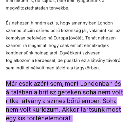
mértékben is, de sajnos, bele kell nyugodnunk a
megváltoztathatatlan tényekbe.
És nehezen hinném azt is, hogy amennyiben London
számos utcáin színes bőrű közönség jár, valamint kel, az
komolyan befolyásolná Európa jövőjét. Tehát nehezen
szánom rá magamat, hogy csak emiatt elmélkedjek
kontinensünk holnapjáról. Egyébként szívesen
foglalkozom a kérdéssel, de pusztán ez a látvány távolról
sem indít elmélyült meditációra a tárgykörben.
Már csak azért sem, mert Londonban és
általában a brit szigeteken soha nem volt
ritka látvány a színes bőrű ember. Soha
nem volt kuriózum. Akkor tartsunk most
egy kis történelemórát.