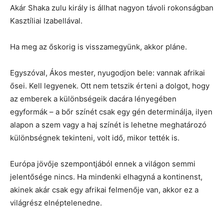
Akár Shaka zulu király is állhat nagyon távoli rokonságban
Kasztíliai Izabellával.
Ha meg az őskorig is visszamegyünk, akkor pláne.
Egyszóval, Ákos mester, nyugodjon bele: vannak afrikai
ősei. Kell legyenek. Ott nem tetszik érteni a dolgot, hogy
az emberek a különbségeik dacára lényegében
egyformák – a bőr színét csak egy gén determinálja, ilyen
alapon a szem vagy a haj színét is lehetne meghatározó
különbségnek tekinteni, volt idő, mikor tették is.
Európa jövője szempontjából ennek a világon semmi
jelentősége nincs. Ha mindenki elhagyná a kontinenst,
akinek akár csak egy afrikai felmenője van, akkor ez a
világrész elnéptelenedne.