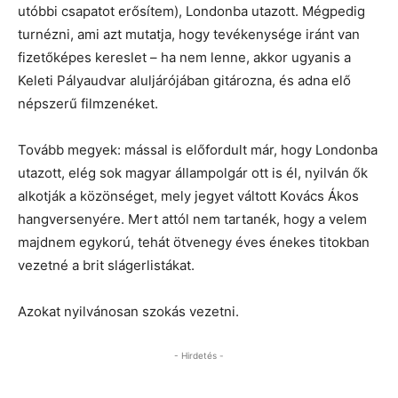
utóbbi csapatot erősítem), Londonba utazott. Mégpedig
turnézni, ami azt mutatja, hogy tevékenysége iránt van
fizetőképes kereslet – ha nem lenne, akkor ugyanis a
Keleti Pályaudvar aluljárójában gitározna, és adna elő
népszerű filmzenéket.
Tovább megyek: mással is előfordult már, hogy Londonba
utazott, elég sok magyar állampolgár ott is él, nyilván ők
alkotják a közönséget, mely jegyet váltott Kovács Ákos
hangversenyére. Mert attól nem tartanék, hogy a velem
majdnem egykorú, tehát ötvenegy éves énekes titokban
vezetné a brit slágerlistákat.
Azokat nyilvánosan szokás vezetni.
- Hirdetés -