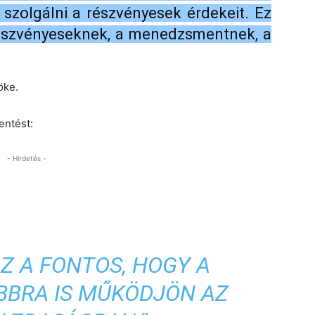
szolgálni a részvényesek érdekeit. Ez
észvényeseknek, a menedzsmentnek, a
öke.
entést:
- Hirdetés -
Z A FONTOS, HOGY A
BBRA IS MŰKÖDJÖN AZ