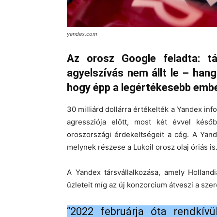
yandex.com
Az orosz Google feladta: t
agyelszívás nem állt le – han
hogy épp a legértékesebb ember
30 milliárd dollárra értékelték a Yandex inf
agressziója előtt, most két évvel későb
oroszországi érdekeltségeit a cég. A Yand
melynek részese a Lukoil orosz olaj óriás is
A Yandex társvállalkozása, amely Holland
üzleteit míg az új konzorcium átveszi a sz
“2022 februárja óta rendkívü