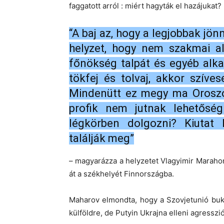
faggatott arról : miért hagyták el hazájukat?
“A baj az, hogy a legjobbak jön
helyzet, hogy nem szakmai al
főnökség talpát és egyéb alka
tökfej és tolvaj, akkor szíve
Mindenütt ez megy ma Oroszor
profik nem jutnak lehetőségh
légkörben dolgozni? Kiutat 
találják meg”
– magyarázza a helyzetet Vlagyimir Marahono
át a székhelyét Finnországba.
Maharov elmondta, hogy a Szovjetunió buk
külföldre, de Putyin Ukrajna elleni agresszi