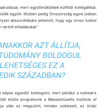
árulással, mert együttműködtek külföldi kollégáikkal.
működik együtt. Közben pedig Oroszország egyre jobban
elyzet abszurditására jellemző, hogy egy orosz tudóst
n tartott előadásokat.”
NAKKOR AZT ÁLLÍTJA,
 TUDOMÁNY BOLDOGUL
 LEHETSÉGES EZ A
EDIK SZÁZADBAN?
m képes egyedül boldogulni, mert például a nukleáris
ködő közös programunk a Massachusetts Institute of
ja után ez megszűnt, minden szétesett, ez óriási