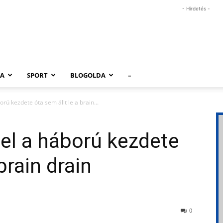
- Hirdetés -
RA
SPORT
BLOGOLDA
–
ú kezdete óta sem állt le a brain...
el a háború kezdete
brain drain
0