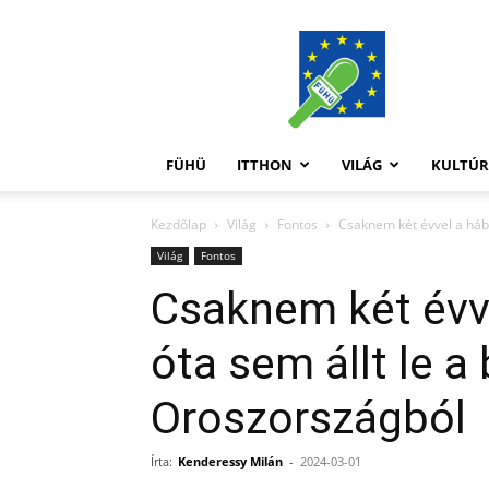
FüHü
FÜHÜ
ITTHON
VILÁG
KULTÚ
Kezdőlap
Világ
Fontos
Csaknem két évvel a hábor
Világ
Fontos
Csaknem két évv
óta sem állt le a 
Oroszországból
Írta:
Kenderessy Milán
-
2024-03-01