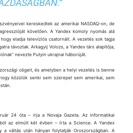
AZDASÁGBAN.”
 részvényeivel kereskedtek az amerikai NASDAQ-on, de
i agresszióját követően. A Yandex komoly nyomás alá
hogy eladja televíziós csatornáit. A vezetés sok tagja
ra távoztak. Arkagyij Volozs, a Yandex társ alapítója,
iónak” nevezte Putyin ukrajnai háborúját.
zországi cégeit, és amelyben a helyi vezetés is benne
 hogy közülük senki sem szerepel sem amerikai, sem
istán.
uár 24 óta – írja a Novaja Gazeta. Az informatikai
gból az elmúlt két évben – írta a Science. A Yandex
 a váltás után hányan folytatják Oroszországban. A