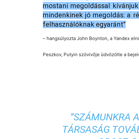
mostani megoldással kívánjuk 
mindenkinek jó megoldás: a r
felhasználóknak egyaránt”
– hangsúlyozta John Boynton, a Yandex eln
Peszkov, Putyin szóvivője üdvözölte a bejel
”SZÁMUNKRA A
TÁRSASÁG TOVÁ