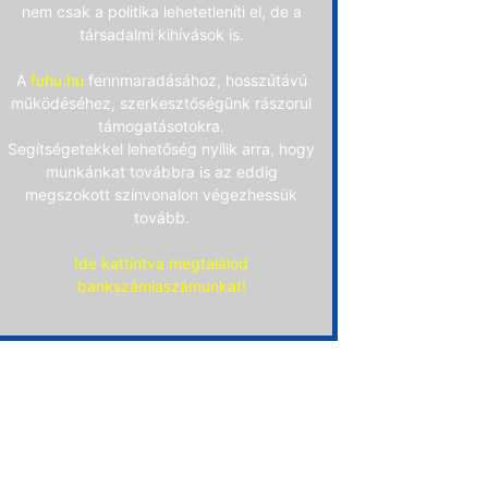
nem csak a politika lehetetleníti el, de a
társadalmi kihívások is.
A
fuhu.hu
fennmaradásához, hosszútávú
működéséhez, szerkesztőségünk rászorul
támogatásotokra.
Segítségetekkel lehetőség nyílik arra, hogy
munkánkat továbbra is az eddig
megszokott színvonalon végezhessük
tovább.
Ide kattintva megtalálod
bankszámlaszámunkat!