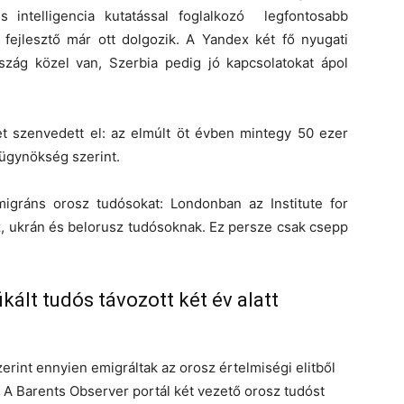
 intelligencia kutatással foglalkozó legfontosabb
 fejlesztő már ott dolgozik. A Yandex két fő nyugati
szág közel van, Szerbia pedig jó kapcsolatokat ápol
et szenvedett el: az elmúlt öt évben mintegy 50 ezer
rügynökség szerint.
migráns orosz tudósokat: Londonban az Institute for
z, ukrán és belorusz tudósoknak. Ez persze csak csepp
ált tudós távozott két év alatt
erint ennyien emigráltak az orosz értelmiségi elitből
. A Barents Observer portál két vezető orosz tudóst