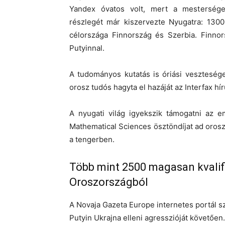
Yandex óvatos volt, mert a mesterséges
részlegét már kiszervezte Nyugatra: 1300
célországa Finnország és Szerbia. Finnor
Putyinnal.
A tudományos kutatás is óriási veszteség
orosz tudós hagyta el hazáját az Interfax hí
A nyugati világ igyekszik támogatni az e
Mathematical Sciences ösztöndíjat ad oros
a tengerben.
Több mint 2500 magasan kvalifik
Oroszországból
A Novaja Gazeta Europe internetes portál sz
Putyin Ukrajna elleni agresszióját követően