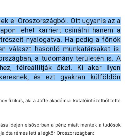
nek el Oroszországból. Ott ugyanis az a
apon lehet karriert csinálni hanem a
trészeit nyalogatva. Ha pedig a főnök
sen választ hasonló munkatársakat is.
szágban, a tudomány területén is. A
ez, félreállítják őket. Ki akar ilyen
keresnek, és ezt gyakran külföldön
v fizikus, aki a Joffe akadémiai kutatóintézetből tette
ása idején elsősorban a pénz miatt mentek a tudósok
ója óta rémes lett a légkör Oroszországban: