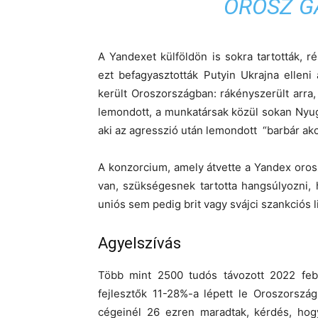
OROSZ G
A Yandexet külföldön is sokra tartották,
ezt befagyasztották Putyin Ukrajna ellen
került Oroszországban: rákényszerült arra, 
lemondott, a munkatársak közül sokan Nyugat
aki az agresszió után lemondott “barbár akc
A konzorcium, amely átvette a Yandex oros
van, szükségesnek tartotta hangsúlyozni,
uniós sem pedig brit vagy svájci szankciós l
Agyelszívás
Több mint 2500 tudós távozott 2022 febr
fejlesztők 11-28%-a lépett le Oroszorszá
cégeinél 26 ezren maradtak, kérdés, hogy