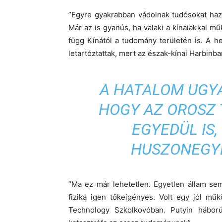
”Egyre gyakrabban vádolnak tudósokat haza
Már az is gyanús, ha valaki a kínaiakkal 
függ Kínától a tudomány területén is. A h
letartóztattak, mert az észak-kínai Harbinba
A HATALOM UGYA
HOGY AZ OROSZ
EGYEDÜL IS,
HUSZONEGY
“Ma ez már lehetetlen. Egyetlen állam se
fizika igen tőkeigényes. Volt egy jól mű
Technology Szkolkovóban. Putyin háború