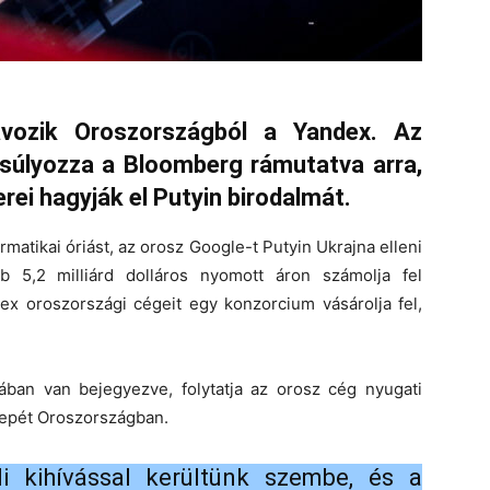
ávozik Oroszországból a Yandex. Az
gsúlyozza a Bloomberg rámutatva arra,
ei hagyják el Putyin birodalmát.
ormatikai óriást, az orosz Google-t Putyin Ukrajna elleni
b 5,2 milliárd dolláros nyomott áron számolja fel
ex oroszországi cégeit egy konzorcium vásárolja fel,
.
iában van bejegyezve, folytatja az orosz cég nyugati
erepét Oroszországban.
li kihívással kerültünk szembe, és a