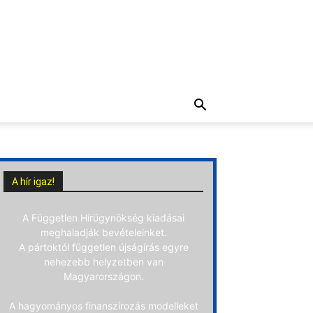
A hír igaz!
A Független Hírügynökség kiadásai
meghaladják bevételeinket.
A pártoktól független újságírás egyre
nehezebb helyzetben van
Magyarországon.
A hagyományos finanszírozás modelleket