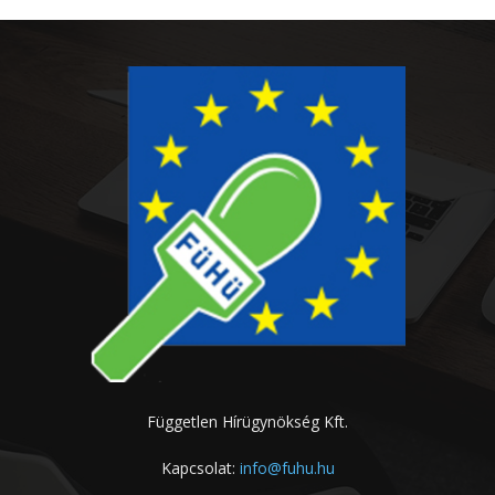
Független Hírügynökség Kft.
Kapcsolat:
info@fuhu.hu