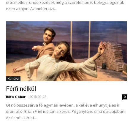
értelmetlen rendelkezések még a szerelembe is belegyalogolnak
ezen a tájon. Az ember azt...
Kultúra
Férfi nélkül
Bóta Gábor
-
2018-02-22
0
Öt nő összezárva fő egymás levében, a két éve elhunyt jeles ír
drámaíró, Brian Friel méltán sikeres, Pogánytánc című darabjában.
Az öt nő szereti...