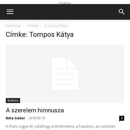
- Hirdetés -
Kezdőlap
Címkék
Tompos Kátya
Címke: Tompos Kátya
Kultúra
A szerelem himnusza
Bóta Gábor
-
2018-09-19
0
A franc vigye el, valahogy a történelem, a hatalom, az ostobán