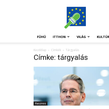
FüHü
FÜHÜ
ITTHON
VILÁG
KULTÚ
Kezdőlap
Címkék
Tárgyalás
Címke: tárgyalás
Hasznos