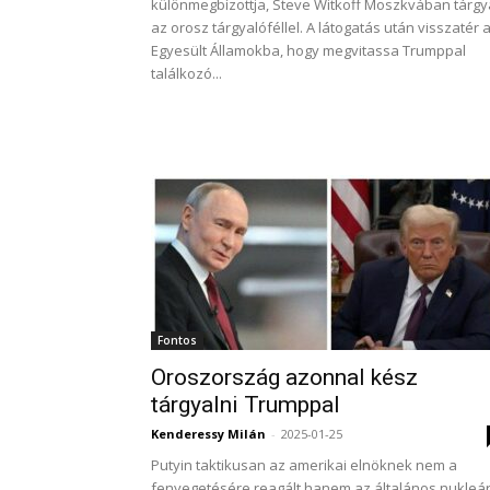
különmegbízottja, Steve Witkoff Moszkvában tárgy
az orosz tárgyalóféllel. A látogatás után visszatér 
Egyesült Államokba, hogy megvitassa Trumppal
találkozó...
Fontos
Oroszország azonnal kész
tárgyalni Trumppal
Kenderessy Milán
-
2025-01-25
Putyin taktikusan az amerikai elnöknek nem a
fenyegetésére reagált hanem az általános nukleár