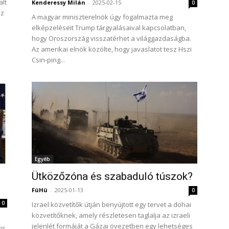
alt
Kenderessy Milán
-
2025-02-15
0
az
A magyar miniszterelnök úgy fogalmazta meg
elképzeléseit Trump tárgyalásaival kapcsolatban,
hogy Oroszország visszatérhet a világgazdaságba.
Az amerikai elnök közölte, hogy javaslatot tesz Hszi
Csin-ping...
Egyéb
Ütközőzóna és szabaduló túszok?
FüHü
-
2025-01-13
0
0
Izrael közvetítők útján benyújtott egy tervet a dohai
közvetítőknek, amely részletesen taglalja az izraeli
jelenlét formáját a Gázai övezetben egy lehetséges
is