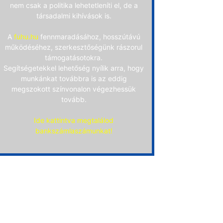
nem csak a politika lehetetleníti el, de a
társadalmi kihívások is.
A
fuhu.hu
fennmaradásához, hosszútávú
működéséhez, szerkesztőségünk rászorul
támogatásotokra.
Segítségetekkel lehetőség nyílik arra, hogy
munkánkat továbbra is az eddig
megszokott színvonalon végezhessük
tovább.
Ide kattintva megtalálod
bankszámlaszámunkat!