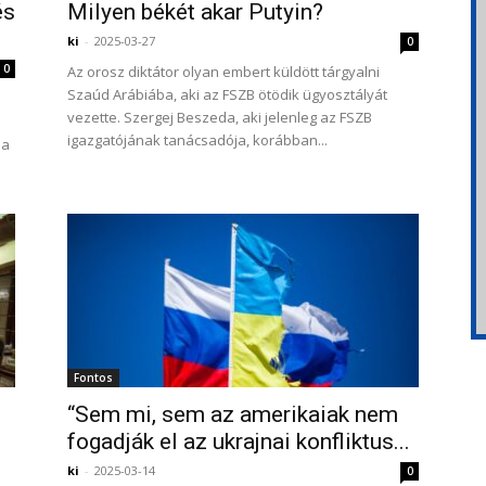
és
Milyen békét akar Putyin?
ki
-
2025-03-27
0
0
Az orosz diktátor olyan embert küldött tárgyalni
Szaúd Arábiába, aki az FSZB ötödik ügyosztályát
vezette. Szergej Beszeda, aki jelenleg az FSZB
igazgatójának tanácsadója, korábban...
 a
Fontos
“Sem mi, sem az amerikaiak nem
fogadják el az ukrajnai konfliktus...
ki
-
2025-03-14
0