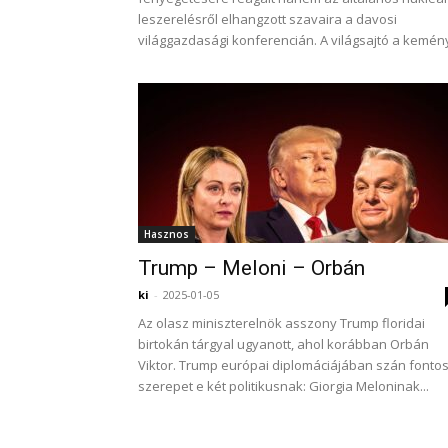
leszerelésről elhangzott szavaira a davosi
világgazdasági konferencián. A világsajtó a kemény
Hasznos
Trump – Meloni – Orbán
ki
-
2025-01-05
Az olasz miniszterelnök asszony Trump floridai
birtokán tárgyal ugyanott, ahol korábban Orbán
Viktor. Trump európai diplomáciájában szán fonto
szerepet e két politikusnak: Giorgia Meloninak...