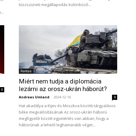
túszszüneti megállapodás különböző...
...
Fontos
Miért nem tudja a diplomácia
lezárni az orosz-ukrán háborút?
0
Andreas Umland
-
2024-12-16
0
Hat akadálya a Kijev és Moszkva közötti tárgyalásos
s
béke megvalósításának Az orosz-ukrán háború
megfigyelői között egyetértés van abban, hogy a
háborúnak a lehető leghamarabb véget...