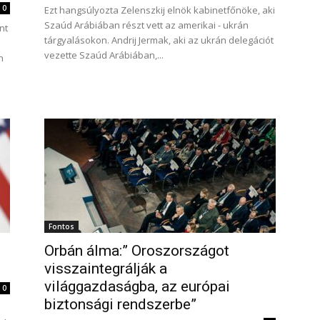
0
Ezt hangsúlyozta Zelenszkij elnök kabinetfőnöke, aki
Szaúd Arábiában részt vett az amerikai - ukrán
nt
tárgyalásokon. Andrij Jermak, aki az ukrán delegációt
vezette Szaúd Arábiában,...
n
Fontos
Orbán álma:” Oroszországot
visszaintegrálják a
világgazdaságba, az európai
0
biztonsági rendszerbe”