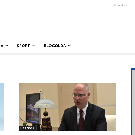
- Hirdetés -
RA
SPORT
BLOGOLDA
–
Hasznos