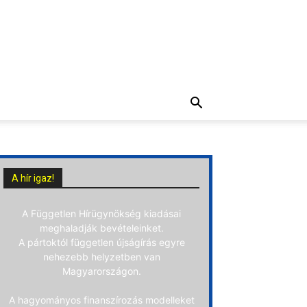
A hír igaz!
A Független Hírügynökség kiadásai
meghaladják bevételeinket.
A pártoktól független újságírás egyre
nehezebb helyzetben van
Magyarországon.
A hagyományos finanszírozás modelleket