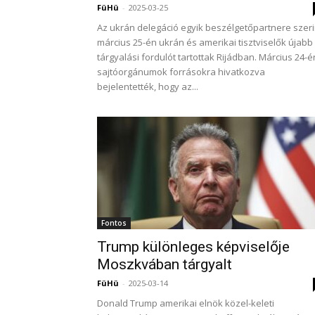
FüHü
-
2025-03-25
Az ukrán delegáció egyik beszélgetőpartnere szeri
március 25-én ukrán és amerikai tisztviselők újabb
tárgyalási fordulót tartottak Rijádban. Március 24-é
sajtóorgánumok forrásokra hivatkozva
bejelentették, hogy az...
Fontos
Trump különleges képviselője
Moszkvában tárgyalt
FüHü
-
2025-03-14
Donald Trump amerikai elnök közel-keleti