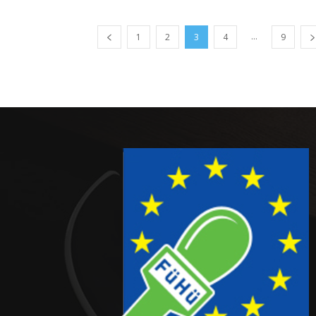
...
1
2
3
4
9