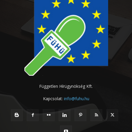
Független Hírügynökség Kft.
Kapcsolat:
info@fuhu.hu