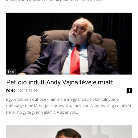
Foci
Petíció indult Andy Vajna tévéje miatt
FüHü
-
2018-09-09
1
Egyre többen dühösek, amiért a magyar szurkolók túlnyomó
többsége nem láthatja a spanyol bajnokikat. A spanyol liga elnökét
kérik, hogy tegyen valamit. A spanyol...