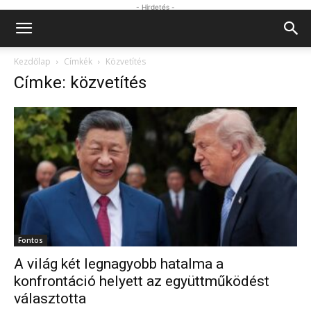
- Hirdetés -
Kezdőlap
Címkék
Közvetítés
Címke: közvetítés
Fontos
A világ két legnagyobb hatalma a
konfrontáció helyett az együttműködést
választotta