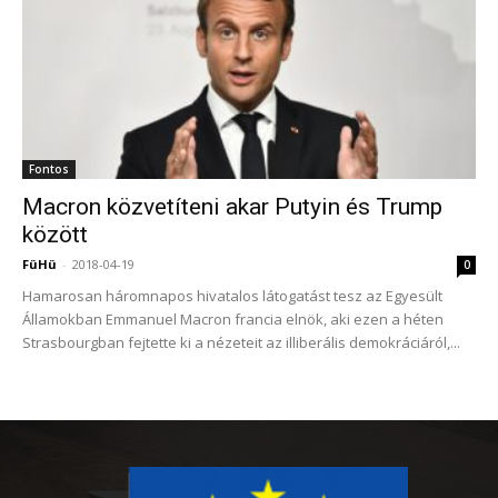
Fontos
Macron közvetíteni akar Putyin és Trump
között
FüHü
-
2018-04-19
0
Hamarosan háromnapos hivatalos látogatást tesz az Egyesült
Államokban Emmanuel Macron francia elnök, aki ezen a héten
Strasbourgban fejtette ki a nézeteit az illiberális demokráciáról,...