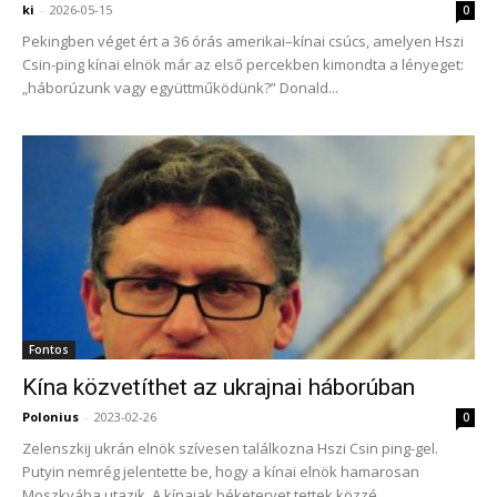
ki
-
2026-05-15
0
Pekingben véget ért a 36 órás amerikai–kínai csúcs, amelyen Hszi
Csin-ping kínai elnök már az első percekben kimondta a lényeget:
„háborúzunk vagy együttműködünk?” Donald...
Fontos
Kína közvetíthet az ukrajnai háborúban
Polonius
-
2023-02-26
0
Zelenszkij ukrán elnök szívesen találkozna Hszi Csin ping-gel.
Putyin nemrég jelentette be, hogy a kínai elnök hamarosan
Moszkvába utazik. A kínaiak béketervet tettek közzé...