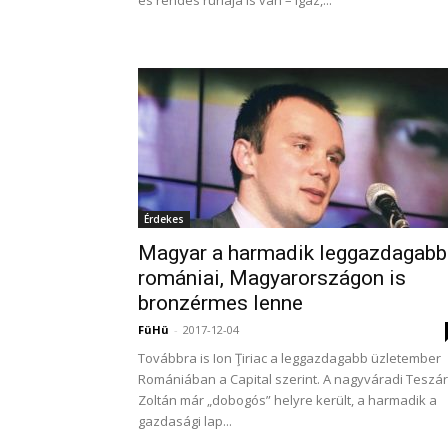
és rendes ruhája is van – igaz,...
Érdekes
Magyar a harmadik leggazdagabb
romániai, Magyarországon is
bronzérmes lenne
FüHü
-
2017-12-04
Továbbra is Ion Ţiriac a leggazdagabb üzletember
Romániában a Capital szerint. A nagyváradi Teszár
Zoltán már „dobogós” helyre került, a harmadik a
gazdasági lap...