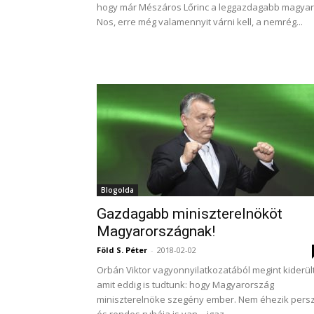
hogy már Mészáros Lőrinc a leggazdagabb magyar
Nos, erre még valamennyit várni kell, a nemrég...
Blogolda
Gazdagabb miniszterelnököt
Magyarországnak!
Föld S. Péter
-
2018-02-02
Orbán Viktor vagyonnyilatkozatából megint kiderült
amit eddig is tudtunk: hogy Magyarország
miniszterelnöke szegény ember. Nem éhezik persz