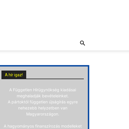
A hír igaz!
A Független Hírügynökség kiadásai
meghaladják bevételeinket.
A pártoktól független újságírás egyre
nehezebb helyzetben van
Magyarországon.
A hagyományos finanszírozás modelleket