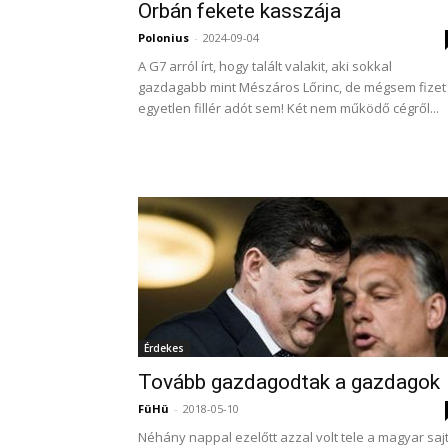
Orbán fekete kasszája
Polonius
-
2024-09-04
A G7 arról írt, hogy talált valakit, aki sokkal
gazdagabb mint Mészáros Lőrinc, de mégsem fizet
egyetlen fillér adót sem! Két nem működő cégről...
Érdekes
Tovább gazdagodtak a gazdagok
FüHü
-
2018-05-10
Néhány nappal ezelőtt azzal volt tele a magyar sajt