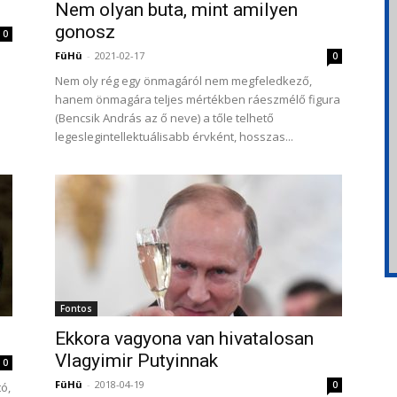
Nem olyan buta, mint amilyen
gonosz
0
FüHü
-
2021-02-17
0
Nem oly rég egy önmagáról nem megfeledkező,
hanem önmagára teljes mértékben ráeszmélő figura
(Bencsik András az ő neve) a tőle telhető
legeslegintellektuálisabb érvként, hosszas...
Fontos
Ekkora vagyona van hivatalosan
Vlagyimir Putyinnak
0
FüHü
-
2018-04-19
0
ó,