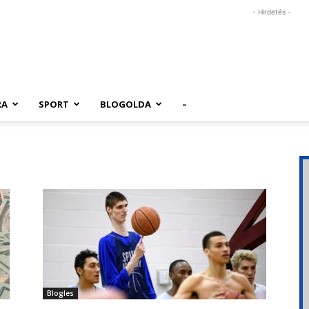
- Hirdetés -
RA
SPORT
BLOGOLDA
–
Blogles