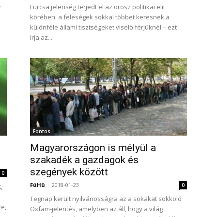
.
Furcsa jelenség terjedt el az orosz politikai elit
körében: a feleségek sokkal többet keresnek a
különféle állami tisztségeket viselő férjüknél – ezt
írja az...
Fontos
Magyarországon is mélyül a
szakadék a gazdagok és
szegények között
0
FüHü
-
2018-01-23
0
,
Tegnap került nyilvánosságra az a sokakat sokkoló
e,
Oxfam-jelentés, amelyben az áll, hogy a világ