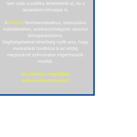
nem csak a politika lehetetleníti el, de a
társadalmi kihívások is.
A
fuhu.hu
fennmaradásához, hosszútávú
működéséhez, szerkesztőségünk rászorul
támogatásotokra.
Segítségetekkel lehetőség nyílik arra, hogy
munkánkat továbbra is az eddig
megszokott színvonalon végezhessük
tovább.
Ide kattintva megtalálod
bankszámlaszámunkat!