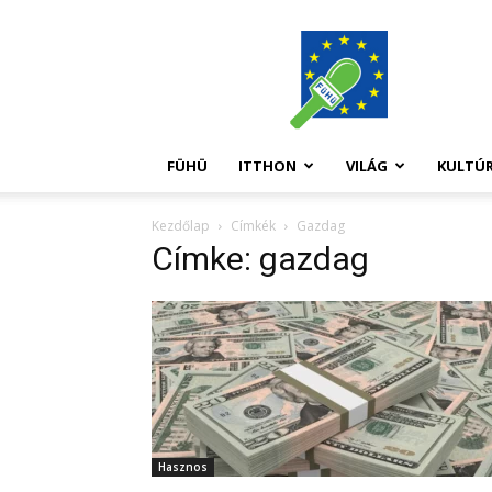
FüHü
FÜHÜ
ITTHON
VILÁG
KULTÚ
Kezdőlap
Címkék
Gazdag
Címke: gazdag
Hasznos