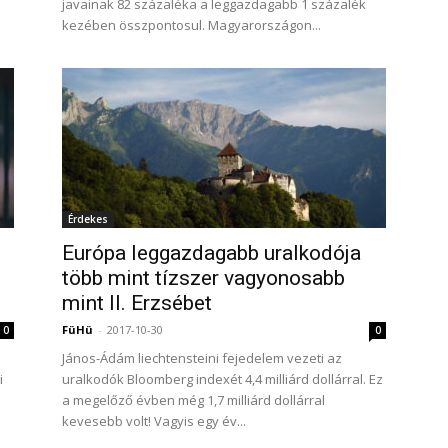
javainak 82 százaléka a leggazdagabb 1 százalék
kezében összpontosul. Magyarországon...
Érdekes
Európa leggazdagabb uralkodója
több mint tízszer vagyonosabb
mint II. Erzsébet
FüHü
-
2017-10-30
0
0
János-Ádám liechtensteini fejedelem vezeti az
i
uralkodók Bloomberg indexét 4,4 milliárd dollárral. Ez
a megelőző évben még 1,7 milliárd dollárral
kevesebb volt! Vagyis egy év...