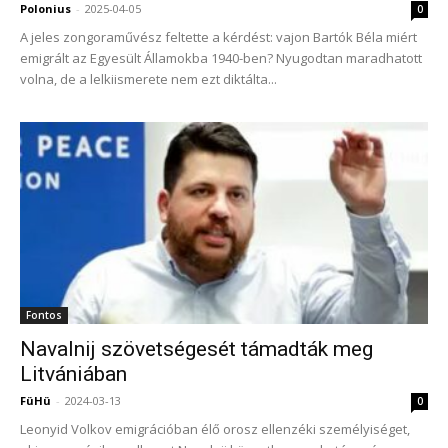
Polonius
-
2025-04-05
0
A jeles zongoraművész feltette a kérdést: vajon Bartók Béla miért
emigrált az Egyesült Államokba 1940-ben? Nyugodtan maradhatott
volna, de a lelkiismerete nem ezt diktálta...
Fontos
Navalnij szövetségesét támadták meg
Litvániában
FüHü
-
2024-03-13
0
Leonyid Volkov emigrációban élő orosz ellenzéki személyiséget,