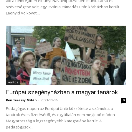
aki a nemrégiben elhunyt Navalnij közvetlen munkatársa és
szövetségese volt, egy litvániai támadás után kórházban került.
Leonyid Volkovot,...
Fontos
Európai szegényházban a magyar tanárok
Kenderessy Milán
-
2023-10-06
0
Pedagógus napon az Európai Unió közzétette a számokat a
tanárok éves fizetéséről, és egyáltalán nem meglepő módon
Magyarország a legszegényebb kategóriába került. A
pedagógusok...