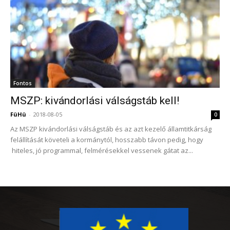
Fontos
MSZP: kivándorlási válságstáb kell!
FüHü
-
2018-08-05
0
Az MSZP kivándorlási válságstáb és az azt kezelő államtitkárság
felállítását követeli a kormánytól, hosszabb távon pedig, hogy
hiteles, jó programmal, felmérésekkel vessenek gátat az...