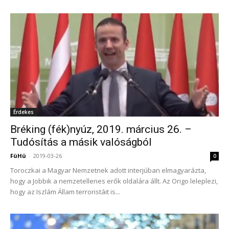
Érdekes
Bréking (fék)nyúz, 2019. március 26. –
Tudósítás a másik valóságból
FüHü
-
2019-03-26
0
Toroczkai a Magyar Nemzetnek adott interjúban elmagyarázta,
hogy a Jobbik a nemzetellenes erők oldalára állt. Az Origo leleplezi,
hogy az Iszlám Állam terroristáit is...