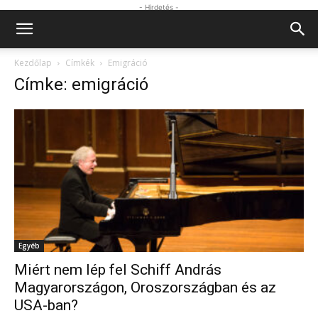
- Hirdetés -
Kezdőlap
Címkék
Emigráció
Címke: emigráció
Egyéb
Miért nem lép fel Schiff András
Magyarországon, Oroszországban és az
USA-ban?