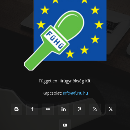
Független Hírügynökség Kft.
Kapcsolat:
info@fuhu.hu