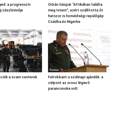
yed: a progresszív
Orbán Gáspár “Afrikában találta
 zászlóvivője
meg Istent”, ezért szállította őt
hatszor is honvédségi repülőgép
Csádba és Nigerbe
Fontos
kciók a scam centerek
Felrobbant a szülinapi ajándék: a
célpont az orosz légierő
parancsnoka volt