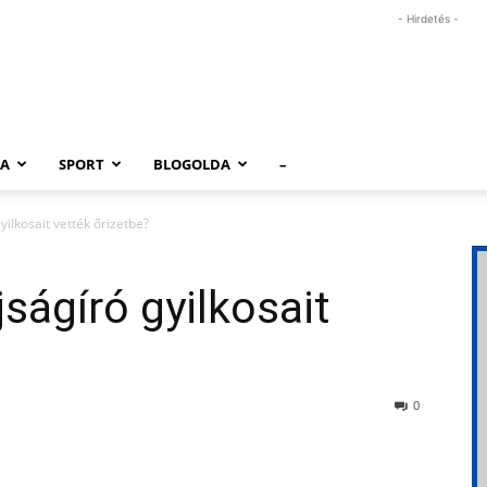
- Hirdetés -
RA
SPORT
BLOGOLDA
–
ilkosait vették őrizetbe?
ágíró gyilkosait
0