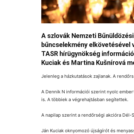
A szlovák Nemzeti Bűnüldözés
bűncselekmény elkövetésével v
TASR hírügynökség információi
Kuciak és Martina Kušnírová me
Jelenleg a házkutatások zajlanak. A rendőrs
A Dennik N információi szerint nyolc embert
is. A többiek a végrehajtásban segítettek.
A napilap szerint a rendőrségi akcióra Dél-S
Ján Kuciak oknyomozó újságírót és menyassz