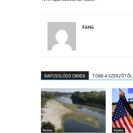
FüHü
KAPCSOLÓDÓ CIKKEK
TÖBB A SZERZŐTŐL
Fontos
Fontos