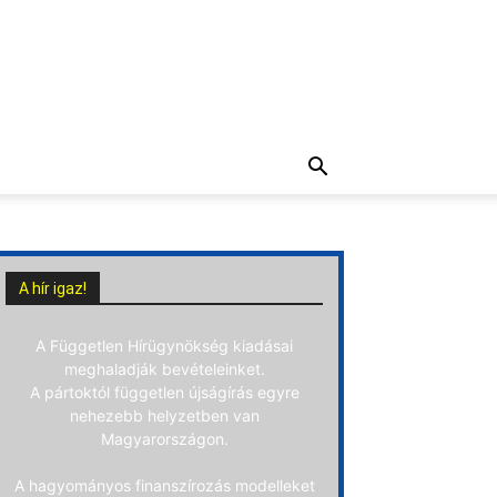
A hír igaz!
A Független Hírügynökség kiadásai
meghaladják bevételeinket.
A pártoktól független újságírás egyre
nehezebb helyzetben van
Magyarországon.
A hagyományos finanszírozás modelleket