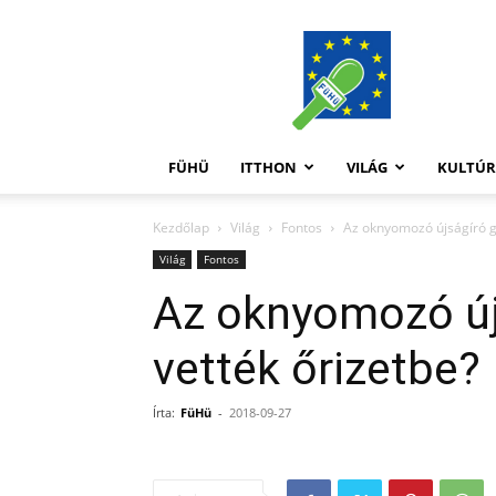
FüHü
FÜHÜ
ITTHON
VILÁG
KULTÚ
Kezdőlap
Világ
Fontos
Az oknyomozó újságíró gy
Világ
Fontos
Az oknyomozó újs
vették őrizetbe?
Írta:
FüHü
-
2018-09-27