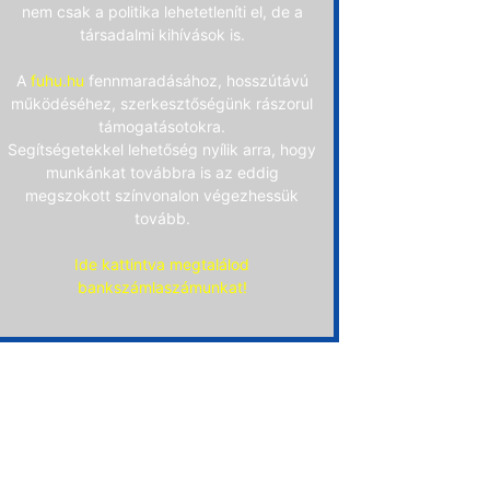
nem csak a politika lehetetleníti el, de a
társadalmi kihívások is.
A
fuhu.hu
fennmaradásához, hosszútávú
működéséhez, szerkesztőségünk rászorul
támogatásotokra.
Segítségetekkel lehetőség nyílik arra, hogy
munkánkat továbbra is az eddig
megszokott színvonalon végezhessük
tovább.
Ide kattintva megtalálod
bankszámlaszámunkat!