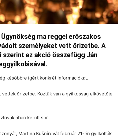
i Ügynökség ma reggel erőszakos
ádolt személyeket vett őrizetbe. A
 szerint az akció összefügg Ján
ggyilkolásával.
ég későbbre ígért konkrét információkat.
 vettek őrizetbe. Köztük van a gyilkosság elkövetője
zlovákiában került sor.
onyát, Martina Kušnírovát február 21-én gyilkolták