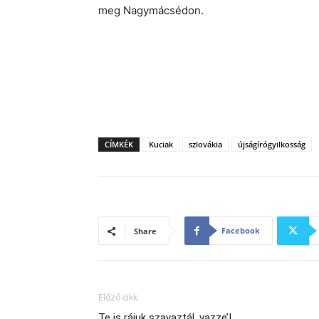
meg Nagymácsédon.
CÍMKÉK
Kuciak
szlovákia
újságírógyilkosság
Facebook
Share
Előző cikk
Te is rájuk szavaztál, vazze’!