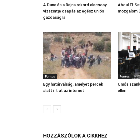
A Duna és a Rajna rekord alacsony
Abdul El‑Sa
vízszintje csapás az egész uniós
mozgalom új
gazdaságra
Fontos
Fontos
Egy határválság, amelyet percek
Uniós szan
alatt írt át az internet
ellen
HOZZÁSZÓLOK A CIKKHEZ