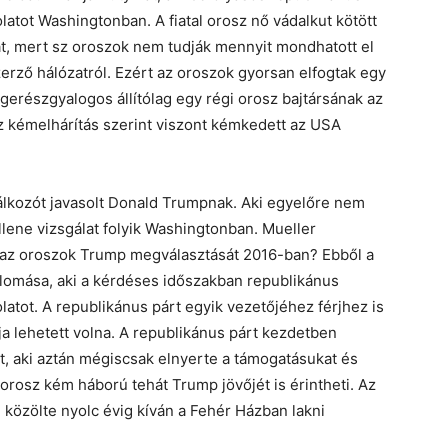
atot Washingtonban. A fiatal orosz nő vádalkut kötött
át, mert sz oroszok nem tudják mennyit mondhatott el
rző hálózatról. Ezért az oroszok gyorsan elfogtak egy
erészgyalogos állítólag egy régi orosz bajtársának az
sz kémelhárítás szerint viszont kémkedett az USA
lálkozót javasolt Donald Trumpnak. Aki egyelőre nem
ellene vizsgálat folyik Washingtonban. Mueller
e az oroszok Trump megválasztását 2016-ban? Ebből a
llomása, aki a kérdéses időszakban republikánus
atot. A republikánus párt egyik vezetőjéhez férjhez is
ja lehetett volna. A republikánus párt kezdetben
, aki aztán mégiscsak elnyerte a támogatásukat és
-orosz kém háború tehát Trump jövőjét is érintheti. Az
n közölte nyolc évig kíván a Fehér Házban lakni