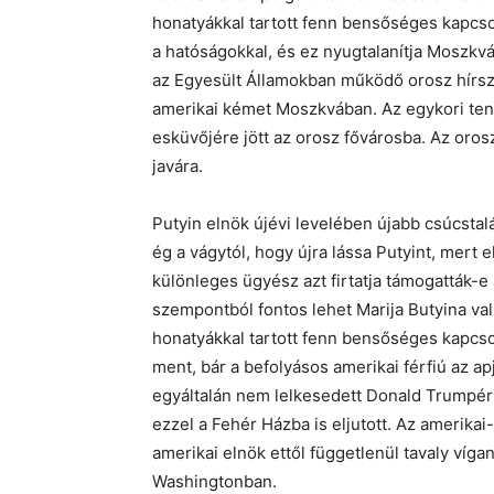
honatyákkal tartott fenn bensőséges kapcsol
a hatóságokkal, és ez nyugtalanítja Moszkv
az Egyesült Államokban működő orosz hírsze
amerikai kémet Moszkvában. Az egykori teng
esküvőjére jött az orosz fővárosba. Az oro
javára.
Putyin elnök újévi levelében újabb csúcsta
ég a vágytól, hogy újra lássa Putyint, mert 
különleges ügyész azt firtatja támogatták-
szempontból fontos lehet Marija Butyina va
honatyákkal tartott fenn bensőséges kapcsol
ment, bár a befolyásos amerikai férfiú az ap
egyáltalán nem lelkesedett Donald Trumpért
ezzel a Fehér Házba is eljutott. Az amerikai
amerikai elnök ettől függetlenül tavaly víga
Washingtonban.