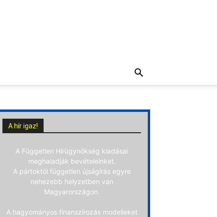
A hír igaz!
A Független Hírügynökség kiadásai
meghaladják bevételeinket.
A pártoktól független újságírás egyre
nehezebb helyzetben van
Magyarországon.
A hagyományos finanszírozás modelleket