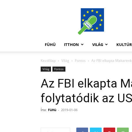
FüHü
FÜHÜ
ITTHON
VILÁG
KULTÚ
Kezdőlap
Világ
Fontos
Az FBI elkapta Makarenk
Világ
Fontos
Az FBI elkapta 
folytatódik az 
Írta:
FüHü
-
2019-01-06