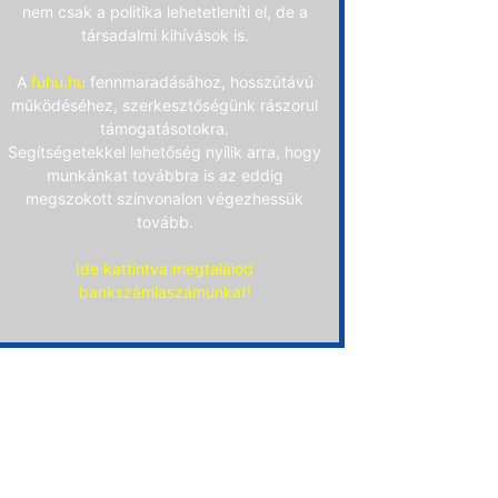
nem csak a politika lehetetleníti el, de a
társadalmi kihívások is.
A
fuhu.hu
fennmaradásához, hosszútávú
működéséhez, szerkesztőségünk rászorul
támogatásotokra.
Segítségetekkel lehetőség nyílik arra, hogy
munkánkat továbbra is az eddig
megszokott színvonalon végezhessük
tovább.
Ide kattintva megtalálod
bankszámlaszámunkat!