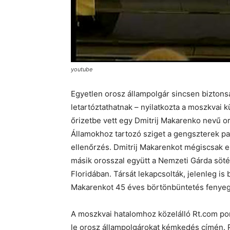
youtube
Egyetlen orosz állampolgár sincsen biztons
letartóztathatnak – nyilatkozta a moszkvai k
őrizetbe vett egy Dmitrij Makarenko nevű o
Államokhoz tartozó sziget a gengszterek pa
ellenőrzés. Dmitrij Makarenkot mégiscsak 
másik orosszal együtt a Nemzeti Gárda söt
Floridában. Társát lekapcsolták, jelenleg is b
Makarenkot 45 éves börtönbüntetés fenyeg
A moszkvai hatalomhoz közelálló Rt.com por
le orosz állampolgárokat kémkedés címén. P