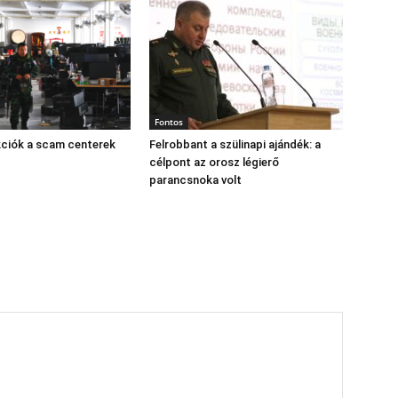
Fontos
kciók a scam centerek
Felrobbant a szülinapi ajándék: a
célpont az orosz légierő
parancsnoka volt