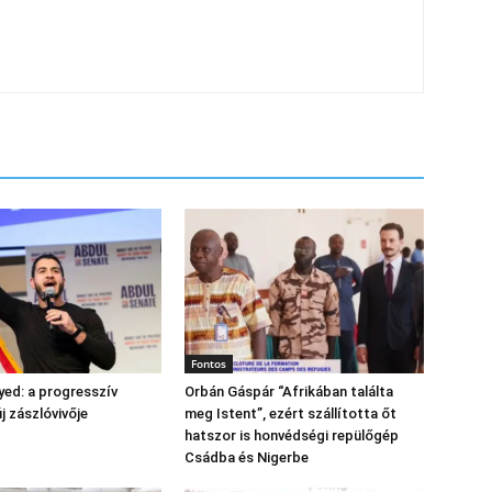
Fontos
yed: a progresszív
Orbán Gáspár “Afrikában találta
 zászlóvivője
meg Istent”, ezért szállította őt
hatszor is honvédségi repülőgép
Csádba és Nigerbe