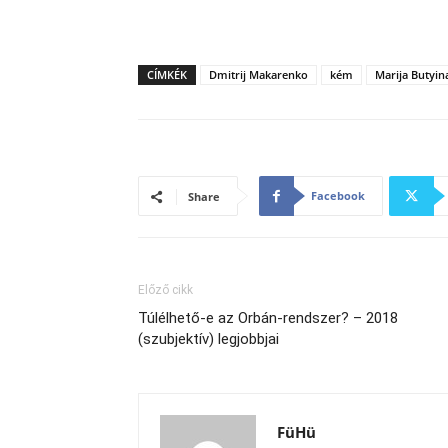
CÍMKÉK
Dmitrij Makarenko
kém
Marija Butyin
Facebook
Share
Előző cikk
Túlélhető-e az Orbán-rendszer? – 2018
(szubjektív) legjobbjai
FüHü