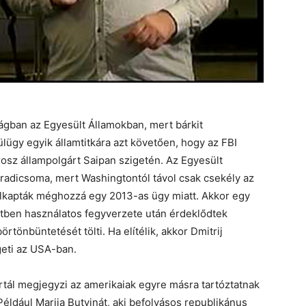
ágban az Egyesült Államokban, mert bárkit
ülügy egyik államtitkára azt követően, hogy az FBI
rosz állampolgárt Saipan szigetén. Az Egyesült
radicsoma, mert Washingtontól távol csak csekély az
elkapták méghozzá egy 2013-as ügy miatt. Akkor egy
étben használatos fegyverzete után érdeklődtek
örtönbüntetését tölti. Ha elítélik, akkor Dmitrij
eti az USA-ban.
tál megjegyzi az amerikaiak egyre másra tartóztatnak
éldául Marija Butyinát, aki befolyásos republikánus