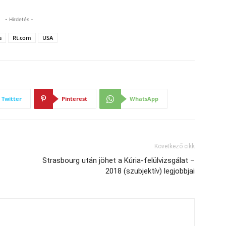
- Hirdetés -
a
Rt.com
USA
Twitter
Pinterest
WhatsApp
Következő cikk
Strasbourg után jöhet a Kúria-felülvizsgálat –
2018 (szubjektív) legjobbjai