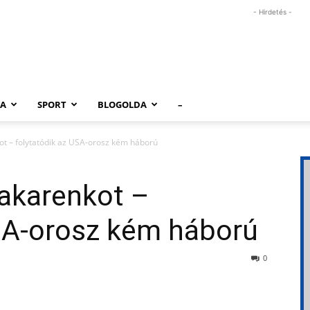
- Hirdetés -
RA
SPORT
BLOGOLDA
–
ot – folytatódik az USA-orosz kém háború
Makarenkot –
USA-orosz kém háború
0