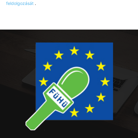
feldolgozását
.