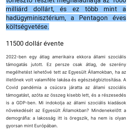
törlesztő részlet meghaladhatja az 1000
milliárd dollárt, és ez több mint a
hadügyminisztérium, a Pentagon éves
költségvetése.
11500 dollár évente
2022-ben egy átlag amerikaira ekkora állami szociális
támogatás jutott. Ez persze csak átlag, de szerény
megélhetést lehetővé tett az Egyesült Államokban, ha az
illetőnek volt valamiféle lakása és egészségbiztosítása. A
Covid pandémia a csúcsra járatta az állami szociális
támogatást, azóta az összeg kisebb lett, és a részesedés
is a GDP-ben. Mi indokolja az állami szociális kiadások
növekedését az Egyesült Államokban? Mindenekelőtt a
demográfia: a lakosság itt is öregszik, ha nem is olyan
gyorsan mint Európában.