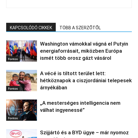
KAPCSOLÓDÓ CIKKEK
TÖBB A SZERZŐTŐL
Washington vámokkal vágná el Putyin
energiaforrásait, miközben Európa
ismét több orosz gázt vásárol
Fontos
A vécé is tiltott terület lett:
hétköznapok a ciszjordániai telepesek
árnyékában
Fontos
„A mesterséges intelligencia nem
válhat ingyenessé”
Fontos
Szijjártó és a BYD ügye – már nyomoz