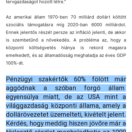
tervgazdaságot hozott létre.”
Az amerikai állam 1970-ben 70 milliárd dollárt költött
szociális támogatásra míg 2020-ban 6000 milliárdot.
Ennek jelentős részét persze az infláció jelenti, de akkor
is szembetűnő a növekedés. A probléma az, hogy a
központi költségvetés hiánya is rekord magasra
emelkedett, és az államadósság meghaladja az éves GDP
100%-át.
Pénzügyi szakértők 60% fölött már
aggódnak a szóban forgó állam
egyensúlya miatt, de az USA mint a
világgazdaság központi állama, amely a
dollárövezetet üzemelteti, kivételt jelent.
Kérdés, hogy meddig hiszen jövőre már a