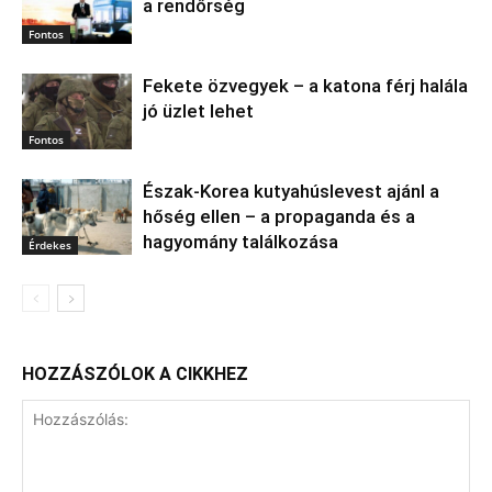
a rendőrség
Fontos
Fekete özvegyek – a katona férj halála
jó üzlet lehet
Fontos
Észak‑Korea kutyahúslevest ajánl a
hőség ellen – a propaganda és a
hagyomány találkozása
Érdekes
HOZZÁSZÓLOK A CIKKHEZ