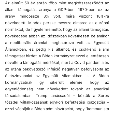
Az elmúlt 50 év során több mint megkétszereződött az
állami támogatás aránya a GDP-ben. 1970-ben ez az
arány mindössze 8% volt, mára viszont 18%-ra
növekedett. Mindez persze messze elmarad az európai
normáktól, de figyelemreméltó, hogy az állami támogatás
növekedése abban az időszakban következett be amikor
a neoliberális áramlat meghatározó volt az Egyesült
Államokban, ez pedig kis államot, és csökkenő állami
támogatást hirdet. A Biden kormányzat ezzel ellentétesen
növelte a támogatás mértékét, mert a Covid pandémia és
az utána bekövetkező infláció negatívan befolyásolta az
életszínvonalat az Egyesült Államokban is. A Biden
kormányzatnak így sikerült elérnie, hogy az
egyenlőtlenség nem növekedett tovább az amerikai
társadalomban. Trump tanácsadói – köztük a Soros
tőzsdei vállalkozásának egykori befektetési igazgatója –
azzal vádolják a Biden adminisztrációt, hogy “kommunista