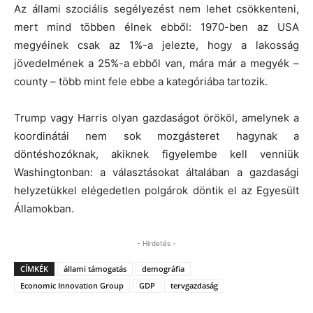
Az állami szociális segélyezést nem lehet csökkenteni,
mert mind többen élnek ebből: 1970-ben az USA
megyéinek csak az 1%-a jelezte, hogy a lakosság
jövedelmének a 25%-a ebből van, mára már a megyék –
county – több mint fele ebbe a kategóriába tartozik.
Trump vagy Harris olyan gazdaságot örököl, amelynek a
koordinátái nem sok mozgásteret hagynak a
döntéshozóknak, akiknek figyelembe kell venniük
Washingtonban: a választásokat általában a gazdasági
helyzetükkel elégedetlen polgárok döntik el az Egyesült
Államokban.
- Hirdetés -
CÍMKÉK
állami támogatás
demográfia
Economic Innovation Group
GDP
tervgazdaság