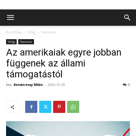
Kezdőlap
Világ
Hasznos
Világ
Hasznos
Az amerikaiak egyre jobban
függenek az állami
támogatástól
Írta:
Kenderessy Milán
-
2024-10-29
0