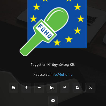
Független Hírügynökség Kft.
Kapcsolat:
info@fuhu.hu