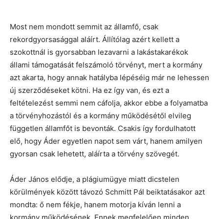
Most nem mondott semmit az államfő, csak
rekordgyorsasággal aláírt. Állítólag azért kellett a
szokottnál is gyorsabban lezavarni a lakástakarékok
állami támogatását felszámoló törvényt, mert a kormány
azt akarta, hogy annak hatályba lépéséig már ne lehessen
új szerződéseket kötni. Ha ez így van, és ezt a
feltételezést semmi nem cáfolja, akkor ebbe a folyamatba
a törvényhozástól és a kormány működésétől elvileg
független államfőt is bevonták. Csakis így fordulhatott
elő, hogy Áder egyetlen napot sem várt, hanem amilyen
gyorsan csak lehetett, aláírta a törvény szövegét.
Áder János elődje, a plágiumügye miatt dicstelen
körülmények között távozó Schmitt Pál beiktatásakor azt
mondta: ő nem fékje, hanem motorja kíván lenni a
kormány működésének. Ennek megfelelően minden