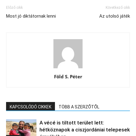
Előző cikk
Következő cikk
Most jó diktátornak lenni
Az utolsó játék
Föld S. Péter
KAPCSOLÓDÓ CIKKEK
TÖBB A SZERZŐTŐL
A vécé is tiltott terület lett:
hétköznapok a ciszjordániai telepesek