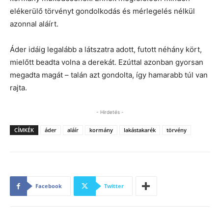
elékerülő törvényt gondolkodás és mérlegelés nélkül
azonnal aláírt.
Áder idáig legalább a látszatra adott, futott néhány kört,
mielőtt beadta volna a derekát. Ezúttal azonban gyorsan
megadta magát – talán azt gondolta, így hamarabb túl van
rajta.
- Hirdetés -
CÍMKÉK
áder
aláír
kormány
lakástakarék
törvény
Facebook
Twitter