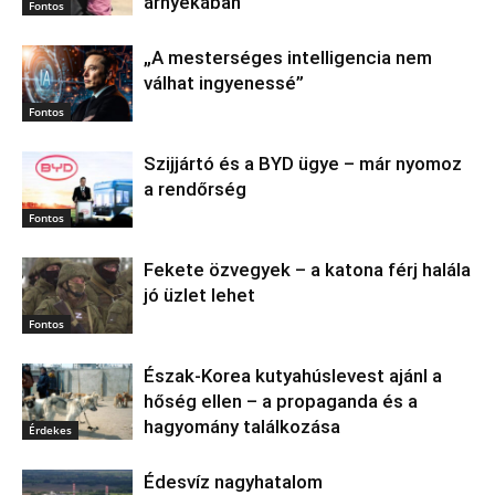
árnyékában
Fontos
„A mesterséges intelligencia nem
válhat ingyenessé”
Fontos
Szijjártó és a BYD ügye – már nyomoz
a rendőrség
Fontos
Fekete özvegyek – a katona férj halála
jó üzlet lehet
Fontos
Észak‑Korea kutyahúslevest ajánl a
hőség ellen – a propaganda és a
hagyomány találkozása
Érdekes
Édesvíz nagyhatalom