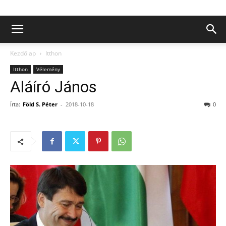
Kezdőlap
Itthon
Itthon
Vélemény
Aláíró János
Írta:
Föld S. Péter
-
2018-10-18
0