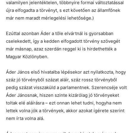
valamilyen jelentéktelen, többnyire formai változtatással
újra elfogadta a törvényt, s ezt követően az államfőnek
már nem maradt mérlegelési lehetősége.)
Ezúttal azonban Áder a tőle elvártnál is gyorsabban
cselekedett, így a kedden elfogadott törvény szövegét
már másnap, azaz szerdán reggel ki is hirdethették a
Magyar Közlönyben.
Áder János első hivatalba lépésekor azt nyilatkozta, hogy
száz jó törvényből százat aláír, száz rossz törvényből
pedig százat visszaküld a parlamentnek. Szerencséje volt
Áder Jánosnak, hiszen szinte kizárólag jó törvényeket
toltak elé aláírásra – ezt onnan lehet tudni, hogyha nem
lettek volna jók a törvények, akkor azokat ígérete szerint
nem írta volna alá.