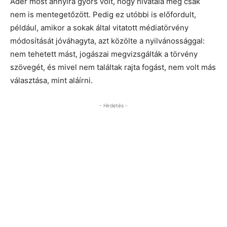
Áder most annyira gyors volt, hogy hivatala még csak
nem is mentegetőzött. Pedig ez utóbbi is előfordult,
például, amikor a sokak által vitatott médiatörvény
módosítását jóváhagyta, azt közölte a nyilvánossággal:
nem tehetett mást, jogászai megvizsgálták a törvény
szövegét, és mivel nem találtak rajta fogást, nem volt más
választása, mint aláírni.
- Hirdetés -