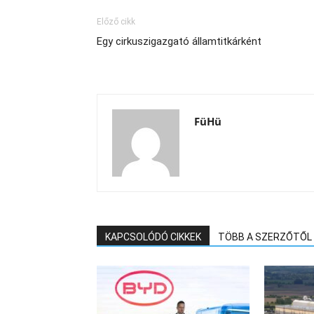
Előző cikk
Egy cirkuszigazgató államtitkárként
FüHü
KAPCSOLÓDÓ CIKKEK
TÖBB A SZERZŐTŐL