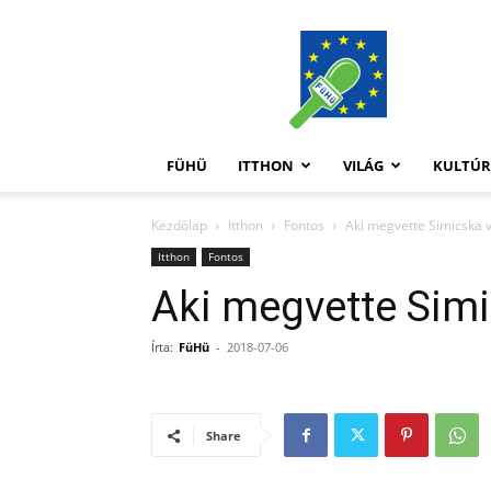
FüHü
FÜHÜ
ITTHON
VILÁG
KULTÚ
Kezdőlap
Itthon
Fontos
Aki megvette Simicska 
Itthon
Fontos
Aki megvette Sim
Írta:
FüHü
-
2018-07-06
Share