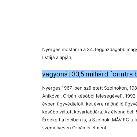
Nyerges mostanra a 34. leggazdagabb magyar
listája alapján,
vagyonát 33,5 milliárd forintra 
Nyerges 1967-ben született Szolnokon, 1986
Anikóval, Orbán későbbi feleségével), 1992
évben ügyvédjelölt, két évre rá önálló ügyv
később váltott kosárlabdára. Az élvonalbeli 
Érdekelt a fociban is, a Szolnoki MÁV FC tul
személyesen Orbán is elment.