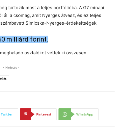
g tartozik most a teljes portfólióba. A G7 minapi
ől áll a csomag, amit Nyerges átvesz, és ez teljes
 számbavett Simicska-Nyerges-érdekeltségek
 milliárd forint,
t meghaladó osztalékot vettek ki összesen.
- Hirdetés -
adás
Twitter
Pinterest
WhatsApp