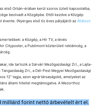
az első Orbán-érában kerül szoros üzleti kapcsolatba,
t cége beolvadt a Közgépbe. Ettől kezdve a Közgép
l évente. (Nyerges első tíz éves pályájáról az
Átlátszó
ismertebbek: a Közgép, a Hír TV, a tévés
ir Cityposter, a Publimont közterületi reklámcég, a
árcég.
kar, ide tartozik a Sárvári Mezőgazdasági Zrt., a Lajta-
i Tangazdaság Zrt., a Dél-Pest Megyei Mezőgazdasági
zkos 12” tagja, azon agrártársaságoké, amelyeket az
láns állami hitellel megtámogatva. A Mezorthoz
ak.
milliárd forint nettó árbevételt ért el.