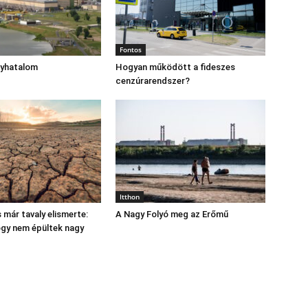
Fontos
gyhatalom
Hogyan működött a fideszes
cenzúrarendszer?
Itthon
 már tavaly elismerte:
A Nagy Folyó meg az Erőmű
hogy nem épültek nagy