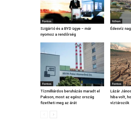
Fontos
Itthon
Szijjártó és a BYD ügye – már
Édesvíz na
nyomoz a rendőrség
Fontos
Fontos
Tízmilliárdos beruházás maradt el
Lázár János
Pakson, most az egész ország
hiba volt, 
fizetheti meg az árát
víztározók