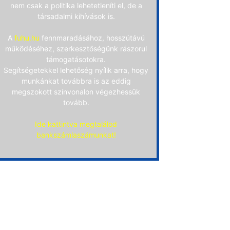
nem csak a politika lehetetleníti el, de a
társadalmi kihívások is.
A
fuhu.hu
fennmaradásához, hosszútávú
működéséhez, szerkesztőségünk rászorul
támogatásotokra.
Segítségetekkel lehetőség nyílik arra, hogy
munkánkat továbbra is az eddig
megszokott színvonalon végezhessük
tovább.
Ide kattintva megtalálod
bankszámlaszámunkat!