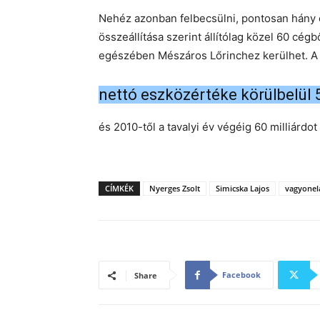
Nehéz azonban felbecsülni, pontosan hány cé
összeállítása szerint állítólag közel 60 cégb
egészében Mészáros Lőrinchez kerülhet. A
nettó eszközértéke körülbelül 50
és 2010-től a tavalyi év végéig 60 milliárdo
CÍMKÉK
Nyerges Zsolt
Simicska Lajos
vagyonel
Facebook
Share