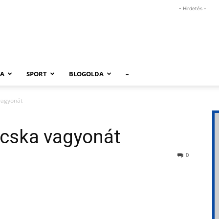
- Hirdetés -
RA
SPORT
BLOGOLDA
–
vagyonát
icska vagyonát
0