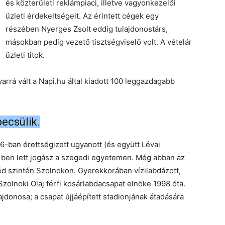
és közterületi reklámpiaci, illetve vagyonkezelői
üzleti érdekeltségeit. Az érintett cégek egy
részében Nyerges Zsolt eddig tulajdonostárs,
másokban pedig vezető tisztségviselő volt. A vételár
üzleti titok.
rá vált a Napi.hu által kiadott 100 leggazdagabb
becsülik.
-ban érettségizett ugyanott (és együtt Lévai
-ben lett jogász a szegedi egyetemen. Még abban az
éd szintén Szolnokon. Gyerekkorában vízilabdázott,
Szolnoki Olaj férfi kosárlabdacsapat elnöke 1998 óta.
ajdonosa; a csapat újjáépített stadionjának átadására