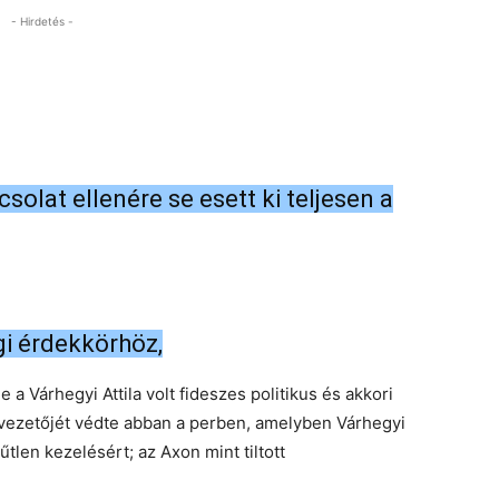
- Hirdetés -
olat ellenére se esett ki teljesen a
gi érdekkörhöz,
e a Várhegyi Attila volt fideszes politikus és akkori
 vezetőjét védte abban a perben, amelyben Várhegyi
hűtlen kezelésért; az Axon mint tiltott