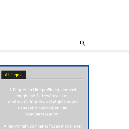
A hír igaz!
A Független Hírügynökség kiadásai
meghaladják bevételeinket.
A pártoktól független újságírás egyre
nehezebb helyzetben van
Magyarországon.
A hagyományos finanszírozás modelleket