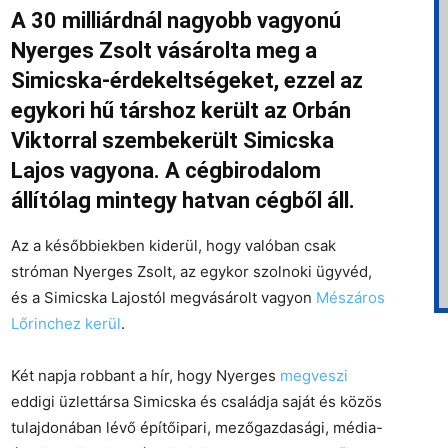
A 30 milliárdnál nagyobb vagyonú
Nyerges Zsolt vásárolta meg a
Simicska-érdekeltségeket, ezzel az
egykori hű társhoz került az Orbán
Viktorral szembekerült Simicska
Lajos vagyona. A cégbirodalom
állítólag mintegy hatvan cégből áll.
Az a későbbiekben kiderül, hogy valóban csak
stróman Nyerges Zsolt, az egykor szolnoki ügyvéd,
és a Simicska Lajostól megvásárolt vagyon
Mészáros
Lőrinchez kerül
.
Két napja robbant a hír, hogy Nyerges
megveszi
eddigi üzlettársa Simicska és családja saját és közös
tulajdonában lévő építőipari, mezőgazdasági, média-