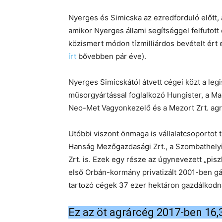
Nyerges és Simicska az ezredforduló előtt, 
amikor Nyerges állami segítséggel felfutot
közismert módon tízmilliárdos bevételt ért e
írt
bővebben pár éve).
Nyerges Simicskától átvett cégei közt a leg
műsorgyártással foglalkozó Hungister, a Mah
Neo-Met Vagyonkezelő és a Mezort Zrt. agr
Utóbbi viszont önmaga is vállalatcsoportot ta
Hanság Mezőgazdasági Zrt., a Szombathely
Zrt. is. Ezek egy része az úgynevezett „pis
első Orbán-kormány privatizált 2001-ben gá
tartozó cégek 37 ezer hektáron gazdálkodn
Ez az öt agrárcég 2017-ben 16,3 