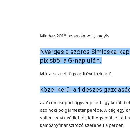
Mindez 2016 tavaszán volt, vagyis
Nyerges a szoros Simicska-kapcs
pixisből a G-nap után.
Már a kezdeti ügyvédi évek elejétől
közel kerül a fideszes gazdasá
az Axon csoport ügyvédje lett. Így került bel
szolnoki polgármester perébe. A cég egyik
volt az egyik vádlott és lett egyedüli elítélt 
kampányfinanszírozó szerepelt a perben.