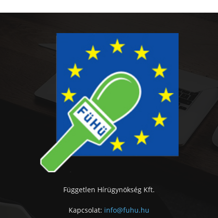
Független Hírügynökség Kft.
Kapcsolat:
info@fuhu.hu