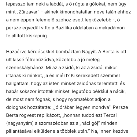
lepasszoltam neki a labdát, s ő rúgta a gólokat, nem úgy
mint „Zűrzavar” – akinek kimondhatatlan neve talán ehhez
a nem éppen felemelő szóhoz esett legközelebb -, ő
persze egyedül vitte a Bazilika oldalában a makadámon
felállított kiskapuig.
Hazaérve kérdésekkel bombáztam Nagyit. A Berta is ott
ült kissé félrehúzódva, közelebb a jó meleg
szeneskályhához. Mi az a zsidó, ki az a zsidó, mikor
írtanak ki minket, ja és miért? Kikerekedett szemmel
hallgattam, hogy az isten minket zsidónak teremtett, és
habár sokszor írtottak minket, legutóbb például a nácik,
de most nem fognak, s hogy nyomatékot adjon a
dolognak hozzátette: „jó órában legyen mondva”. Persze
Berta rögvest replikázott, „honnan tudod ezt Tercsi
(nagyanyám) a szomszédban az a „náci gój” minden
pillantásával elküldene a többiek után.” Na, innen kezdve