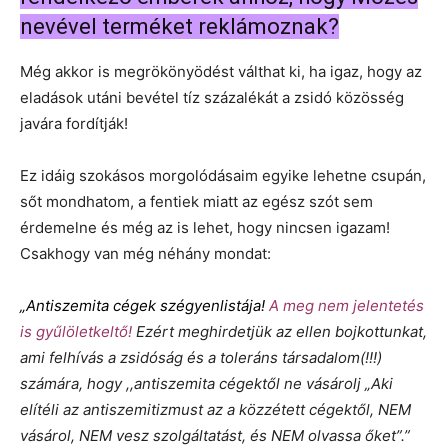
nevével terméket reklámoznak?
Még akkor is megrökönyödést válthat ki, ha igaz, hogy az
eladások utáni bevétel tíz százalékát a zsidó közösség
javára fordítják!
Ez idáig szokásos morgolódásaim egyike lehetne csupán,
sőt mondhatom, a fentiek miatt az egész szót sem
érdemelne és még az is lehet, hogy nincsen igazam!
Csakhogy van még néhány mondat:
„Antiszemita cégek szégyenlistája!
A meg nem jelentetés
is gyűlöletkeltő!
Ezért meghirdetjük az ellen bojkottunkat,
ami felhívás a zsidóság és a toleráns társadalom(!!!)
számára, hogy ,,antiszemita cégektől ne vásárolj „Aki
elítéli az antiszemitizmust az a közzétett cégektől, NEM
vásárol, NEM vesz szolgáltatást, és NEM olvassa őket”.”