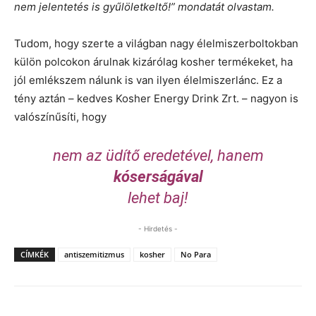
nem jelentetés is gyűlöletkeltő!”
mondatát olvastam.
Tudom, hogy szerte a világban nagy élelmiszerboltokban
külön polcokon árulnak kizárólag kosher termékeket, ha
jól emlékszem nálunk is van ilyen élelmiszerlánc. Ez a
tény aztán – kedves Kosher Energy Drink Zrt. – nagyon is
valószínűsíti, hogy
nem az üdítő eredetével, hanem
kóserságával
lehet baj!
- Hirdetés -
CÍMKÉK
antiszemitizmus
kosher
No Para