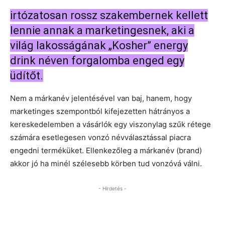
irtózatosan rossz szakembernek kellett
lennie annak a marketingesnek, aki a
világ lakosságának „Kosher” energy
drink néven forgalomba enged egy
üdítőt.
Nem a márkanév jelentésével van baj, hanem, hogy
marketinges szempontból kifejezetten hátrányos a
kereskedelemben a vásárlók egy viszonylag szűk rétege
számára esetlegesen vonzó névválasztással piacra
engedni terméküket. Ellenkezőleg a márkanév (brand)
akkor jó ha minél szélesebb körben tud vonzóvá válni.
- Hirdetés -