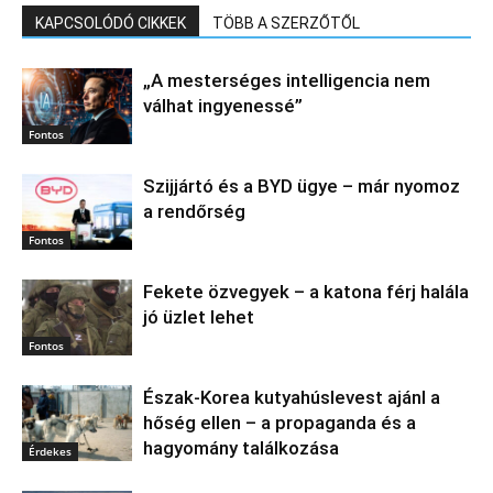
KAPCSOLÓDÓ CIKKEK
TÖBB A SZERZŐTŐL
„A mesterséges intelligencia nem
válhat ingyenessé”
Fontos
Szijjártó és a BYD ügye – már nyomoz
a rendőrség
Fontos
Fekete özvegyek – a katona férj halála
jó üzlet lehet
Fontos
Észak‑Korea kutyahúslevest ajánl a
hőség ellen – a propaganda és a
hagyomány találkozása
Érdekes