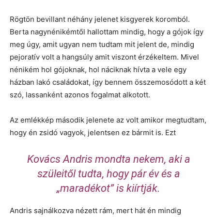
Rögtön bevillant néhány jelenet kisgyerek koromból.
Berta nagynénikémtől hallottam mindig, hogy a gójok így
meg úgy, amit ugyan nem tudtam mit jelent de, mindig
pejoratív volt a hangsúly amit viszont érzékeltem. Mivel
nénikém hol gójoknak, hol náciknak hívta a vele egy
házban lakó családokat, így bennem összemosódott a két
szó, lassanként azonos fogalmat alkotott.
Az emlékkép második jelenete az volt amikor megtudtam,
hogy én zsidó vagyok, jelentsen ez bármit is. Ezt
Kovács Andris mondta nekem, aki a
szüleitől tudta, hogy pár év és a
„maradékot” is kiírtják.
Andris sajnálkozva nézett rám, mert hát én mindig