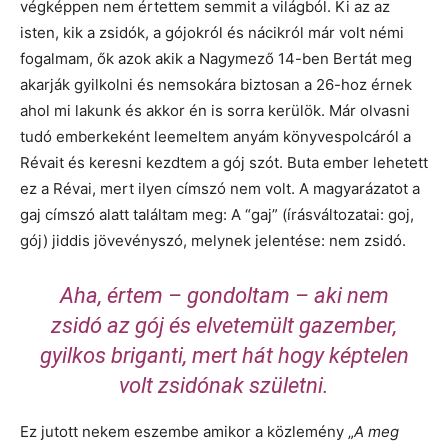
végképpen nem értettem semmit a világból. Ki az az
isten, kik a zsidók, a gójokról és nácikról már volt némi
fogalmam, ők azok akik a Nagymező 14-ben Bertát meg
akarják gyilkolni és nemsokára biztosan a 26-hoz érnek
ahol mi lakunk és akkor én is sorra kerülök. Már olvasni
tudó emberkeként leemeltem anyám könyvespolcáról a
Révait és keresni kezdtem a gój szót. Buta ember lehetett
ez a Révai, mert ilyen címszó nem volt. A magyarázatot a
gaj címszó alatt találtam meg: A “gaj” (írásváltozatai: goj,
gój) jiddis jövevényszó, melynek jelentése: nem zsidó.
Aha, értem – gondoltam – aki nem
zsidó az gój és elvetemült gazember,
gyilkos briganti, mert hát hogy képtelen
volt zsidónak születni.
Ez jutott nekem eszembe amikor a közlemény „
A meg