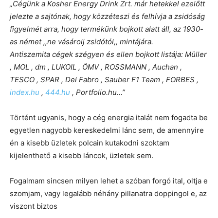
„Cégünk a Kosher Energy Drink Zrt. már hetekkel ezelőtt
jelezte a sajtónak, hogy közzéteszi és felhívja a zsidóság
figyelmét arra, hogy termékünk bojkott alatt áll, az 1930-
as német ,,ne vásárolj zsidótól,, mintájára.
Antiszemita cégek szégyen és ellen bojkott listája: Müller
, MOL , dm , LUKOIL , ÖMV , ROSSMANN , Auchan ,
TESCO , SPAR , Del Fabro , Sauber F1 Team , FORBES ,
index.hu
,
444.hu
, Portfolio.hu…”
Történt ugyanis, hogy a cég energia italát nem fogadta be
egyetlen nagyobb kereskedelmi lánc sem, de amennyire
én a kisebb üzletek polcain kutakodni szoktam
kijelenthető a kisebb láncok, üzletek sem.
Fogalmam sincsen milyen lehet a szóban forgó ital, oltja e
szomjam, vagy legalább néhány pillanatra doppingol e, az
viszont biztos