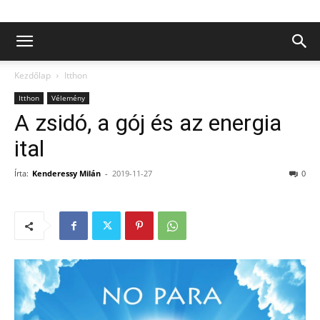
Kezdőlap
Itthon
Itthon
Vélemény
A zsidó, a gój és az energia
ital
Írta:
Kenderessy Milán
-
2019-11-27
0