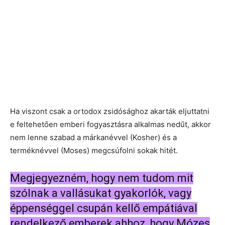
Ha viszont csak a ortodox zsidósághoz akarták eljuttatni
e feltehetően emberi fogyasztásra alkalmas nedűt, akkor
nem lenne szabad a márkanévvel (Kosher) és a
terméknévvel (Moses) megcsúfolni sokak hitét.
Megjegyezném, hogy nem tudom mit
szólnak a vallásukat gyakorlók, vagy
éppenséggel csupán kellő empátiával
rendelkező emberek ahhoz, hogy Mózes