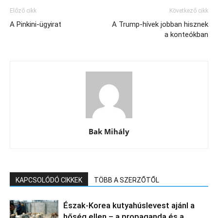
Előző cikk
Következő cikk
A Pinkini-ügyirat
A Trump-hívek jobban hisznek
a konteókban
Bak Mihály
KAPCSOLÓDÓ CIKKEK
TÖBB A SZERZŐTŐL
Észak‑Korea kutyahúslevest ajánl a
hőség ellen – a propaganda és a