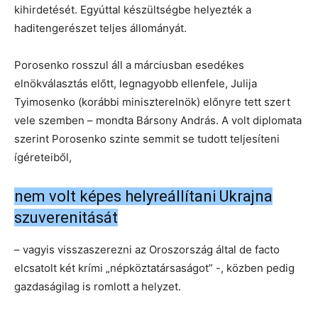
kihirdetését. Egyúttal készültségbe helyezték a
haditengerészet teljes állományát.
Porosenko rosszul áll a márciusban esedékes
elnökválasztás előtt, legnagyobb ellenfele, Julija
Tyimosenko (korábbi miniszterelnök) előnyre tett szert
vele szemben – mondta Bársony András. A volt diplomata
szerint Porosenko szinte semmit se tudott teljesíteni
ígéreteiből,
nem volt képes helyreállítani Ukrajna
szuverenitását
– vagyis visszaszerezni az Oroszország által de facto
elcsatolt két krími „népköztatársaságot” -, közben pedig
gazdaságilag is romlott a helyzet.