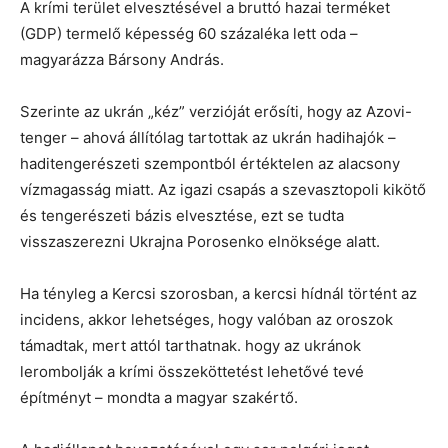
A krími terület elvesztésével a bruttó hazai terméket
(GDP) termelő képesség 60 százaléka lett oda –
magyarázza Bársony András.
Szerinte az ukrán „kéz” verzióját erősíti, hogy az Azovi-
tenger – ahová állítólag tartottak az ukrán hadihajók –
haditengerészeti szempontból értéktelen az alacsony
vízmagasság miatt. Az igazi csapás a szevasztopoli kikötő
és tengerészeti bázis elvesztése, ezt se tudta
visszaszerezni Ukrajna Porosenko elnöksége alatt.
Ha tényleg a Kercsi szorosban, a kercsi hídnál történt az
incidens, akkor lehetséges, hogy valóban az oroszok
támadtak, mert attól tarthatnak. hogy az ukránok
lerombolják a krími összeköttetést lehetővé tevé
építményt – mondta a magyar szakértő.