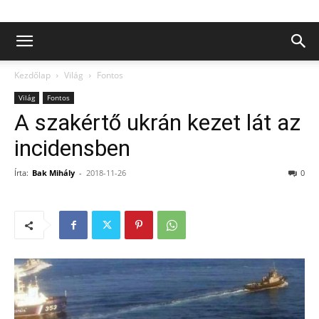
Kezdőlap
Világ
Fontos
Világ
Fontos
A szakértő ukrán kezet lát az
incidensben
Írta:
Bak Mihály
-
2018-11-26
0