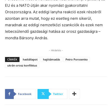
EU és a NATO útján akar nyomást gyakoroltatni
Oroszországra. Az eddigi lanyha reakció ezek részéről
azonban arra mutat, hogy ez esetleg nem sikerül,
maradnak az eddigi nemzetközi szankciók és ezek nem
lebecsülendő gazdasági hatása az orosz gazdaságra –
mondta Bársony András.
- Hirdetés -
CÍMKÉK
hadiállapot
hajótámadás
Petro Porosenko
ukrán-orosz konfliktus
Facebook
Twitter