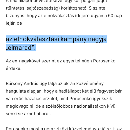
A hadiállapot bevezetésével egy sor polgári jogot
(tüntetés, sajtószabadság) korlátozható. S szinte
bizonyos, hogy az elnökválasztás idejére ugyan a 60 nap
lejár, de
az elnökválasztási kampány nagyja
„elmarad”.
Az ex-nagykövet szerint ez egyértelműen Porosenko
érdeke.
Bársony András úgy látja az ukrán közvélemény
hangulata alapján, hogy a hadiállapot két élű fegyver: bár
van erős hazafias érzület, amit Porosenko igyekszik
meglovagolni, de a szélsőjobbos nacionalistákon kívül
senki se akar háborút.
Porosenko most a nemzetközi közvéleményre játszik, az