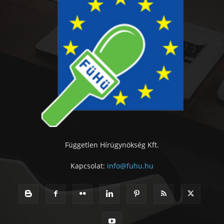
Független Hírügynökség Kft.
Kapcsolat:
info@fuhu.hu