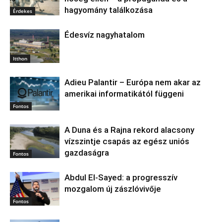
hagyomány találkozása
Érdekes
Édesvíz nagyhatalom
Itthon
Adieu Palantir – Európa nem akar az
amerikai informatikától függeni
Fontos
A Duna és a Rajna rekord alacsony
vízszintje csapás az egész uniós
gazdaságra
Fontos
Abdul El‑Sayed: a progresszív
mozgalom új zászlóvivője
Fontos