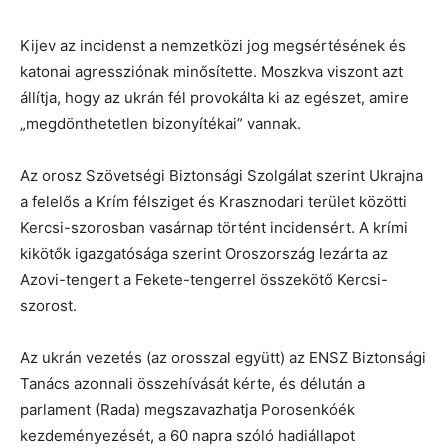
Kijev az incidenst a nemzetközi jog megsértésének és
katonai agressziónak minősítette. Moszkva viszont azt
állítja, hogy az ukrán fél provokálta ki az egészet, amire
„megdönthetetlen bizonyítékai” vannak.
Az orosz Szövetségi Biztonsági Szolgálat szerint Ukrajna
a felelős a Krím félsziget és Krasznodari terület közötti
Kercsi-szorosban vasárnap történt incidensért. A krími
kikötők igazgatósága szerint Oroszország lezárta az
Azovi-tengert a Fekete-tengerrel összekötő Kercsi-
szorost.
Az ukrán vezetés (az orosszal együtt) az ENSZ Biztonsági
Tanács azonnali összehívását kérte, és délután a
parlament (Rada) megszavazhatja Porosenkóék
kezdeményezését, a 60 napra szóló hadiállapot