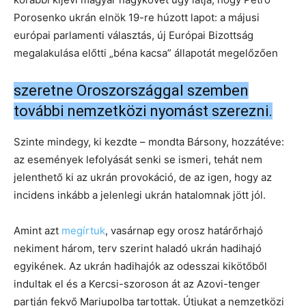
Porosenko ukrán elnök 19-re húzott lapot: a májusi
európai parlamenti választás, új Európai Bizottság
megalakulása előtti „béna kacsa” állapotát megelőzően
szeretne Oroszországgal szemben
további nemzetközi nyomást szerezni.
Szinte mindegy, ki kezdte – mondta Bársony, hozzátéve:
az események lefolyását senki se ismeri, tehát nem
jelenthető ki az ukrán provokáció, de az igen, hogy az
incidens inkább a jelenlegi ukrán hatalomnak jött jól.
Amint azt
megírtuk
, vasárnap egy orosz határőrhajó
nekiment három, terv szerint haladó ukrán hadihajó
egyikének. Az ukrán hadihajók az odesszai kikötőből
indultak el és a Kercsi-szoroson át az Azovi-tenger
partján fekvő Mariupolba tartottak. Útjukat a nemzetközi