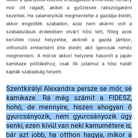
mór ott ragadt, akiket a győztesek rabszolgaként
kezeltek. Ha valamelyikük megmentette a gazdája életét,
akkor engedték szabadon, azaz nem akármi volt a
szabadulásuk érdekében elvárt hősi tett, főleg azok
kerültek rossz helyzetbe, akiknél a gazda jámbor,
otthonülő emberként élte életét, akit igencsak nehéz
megmenteni. A mórok akkori helyzete hasonlít a japán
kamikaze pilótákéhoz, csak ők jutalmul a hősi halált
kapták szabadság helyett.
Szentkirályi Alexandra persze se mór, se
kamikaze. Rá még számít a FIDESZ,
hohó, de mennyire, hiszen ahogyan ő
gyurcsányozik, nem gyurcsányozik úgy
senki, ezen kívül van neki kamumétere is,
bár azt jobb, ha otthon hagyja, mikor a