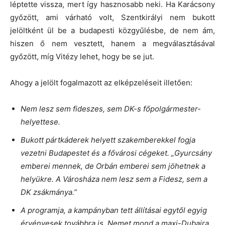
léptette vissza, mert így hasznosabb neki. Ha Karácsony
győzött, ami várható volt, Szentkirályi nem bukott
jelöltként ül be a budapesti közgyűlésbe, de nem ám,
hiszen ő nem vesztett, hanem a megválasztásával
győzött, míg Vitézy lehet, hogy be se jut.
Ahogy a jelölt fogalmazott az elképzeléseit illetően:
Nem lesz sem fideszes, sem DK-s főpolgármester-
helyettese.
Bukott pártkáderek helyett szakemberekkel fogja
vezetni Budapestet és a fővárosi cégeket. „Gyurcsány
emberei mennek, de Orbán emberei sem jöhetnek a
helyükre. A Városháza nem lesz sem a Fidesz, sem a
DK zsákmánya.”
A programja, a kampányban tett állításai egytől egyig
érvényesek továbbra is. Nemet mond a maxi-Dubajra,