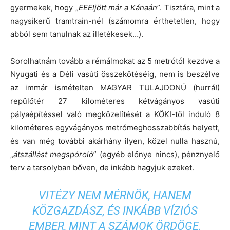
gyermekek, hogy „
EEEljött már a Kánaán
”. Tisztára, mint a
nagysikerű tramtrain-nél (számomra érthetetlen, hogy
abból sem tanulnak az illetékesek…).
Sorolhatnám tovább a rémálmokat az 5 metrótól kezdve a
Nyugati és a Déli vasúti összekötéséig, nem is beszélve
az immár ismételten MAGYAR TULAJDONÚ (hurrá!)
repülőtér 27 kilométeres kétvágányos vasúti
pályaépítéssel való megközelítését a KÖKI-től induló 8
kilométeres egyvágányos metrómeghosszabbítás helyett,
és van még további akárhány ilyen, közel nulla hasznú,
„
átszállást megspóroló
” (egyéb előnye nincs), pénznyelő
terv a tarsolyban bőven, de inkább hagyjuk ezeket.
VITÉZY NEM MÉRNÖK, HANEM
KÖZGAZDÁSZ, ÉS INKÁBB VÍZIÓS
EMBER, MINT A SZÁMOK ÖRDÖGE.