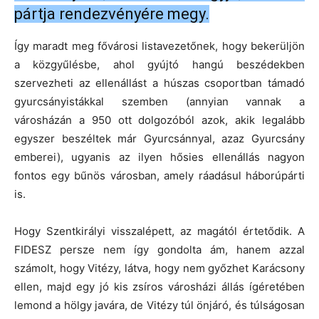
pártja rendezvényére megy.
Így maradt meg fővárosi listavezetőnek, hogy bekerüljön
a közgyűlésbe, ahol gyújtó hangú beszédekben
szervezheti az ellenállást a húszas csoportban támadó
gyurcsányistákkal szemben (annyian vannak a
városházán a 950 ott dolgozóból azok, akik legalább
egyszer beszéltek már Gyurcsánnyal, azaz Gyurcsány
emberei), ugyanis az ilyen hősies ellenállás nagyon
fontos egy bűnös városban, amely ráadásul háborúpárti
is.
Hogy Szentkirályi visszalépett, az magától értetődik. A
FIDESZ persze nem így gondolta ám, hanem azzal
számolt, hogy Vitézy, látva, hogy nem győzhet Karácsony
ellen, majd egy jó kis zsíros városházi állás ígéretében
lemond a hölgy javára, de Vitézy túl önjáró, és túlságosan