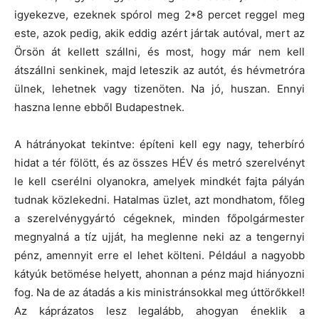
igyekezve, ezeknek spórol meg 2*8 percet reggel meg
este, azok pedig, akik eddig azért jártak autóval, mert az
Örsön át kellett szállni, és most, hogy már nem kell
átszállni senkinek, majd leteszik az autót, és hévmetróra
ülnek, lehetnek vagy tizenöten. Na jó, huszan. Ennyi
haszna lenne ebből Budapestnek.
A hátrányokat tekintve: építeni kell egy nagy, teherbíró
hidat a tér fölött, és az összes HÉV és metró szerelvényt
le kell cserélni olyanokra, amelyek mindkét fajta pályán
tudnak közlekedni. Hatalmas üzlet, azt mondhatom, főleg
a szerelvénygyártó cégeknek, minden főpolgármester
megnyalná a tíz ujját, ha meglenne neki az a tengernyi
pénz, amennyit erre el lehet költeni. Például a nagyobb
kátyúk betömése helyett, ahonnan a pénz majd hiányozni
fog. Na de az átadás a kis ministránsokkal meg úttörőkkel!
Az káprázatos lesz legalább, ahogyan éneklik a