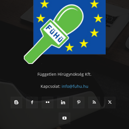
Független Hírügynökség Kft.
Kapcsolat:
info@fuhu.hu