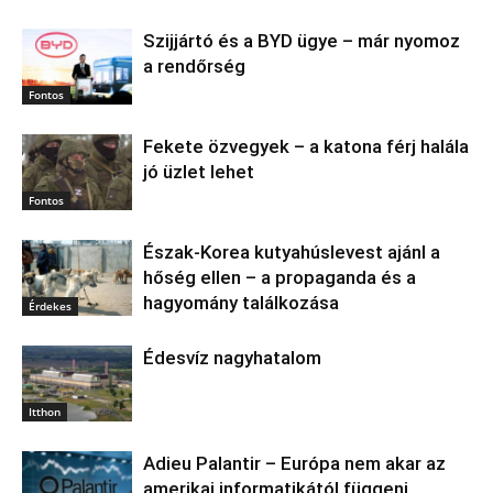
Szijjártó és a BYD ügye – már nyomoz
a rendőrség
Fontos
Fekete özvegyek – a katona férj halála
jó üzlet lehet
Fontos
Észak‑Korea kutyahúslevest ajánl a
hőség ellen – a propaganda és a
hagyomány találkozása
Érdekes
Édesvíz nagyhatalom
Itthon
Adieu Palantir – Európa nem akar az
amerikai informatikától függeni