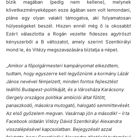
bízik magában (pedig nem kellene), melynek
következményeképpen esze ágában sem volt lemondani,
pláne egy olyan valakit támogatva, aki folyamatosan
hülyeségeket beszél. Hiszen ennél még ő is okosabb!
Ezért választotta a Rogán vezette fideszes agytröszt
kényszerből a B változatot, amely szerint Szentkirályi
mond le, és Vitézy megszavazására bíztatja a népet.
„
Amikor a főpolgármesteri kampányomat elkezdtem,
tudtam, hogy egyszerre kell legyőznünk a kormány Lázár
János nevével fémjelzett, minden fontos fejlesztést
leállító Budapest-politikáját, és a Városháza Karácsony
Gergely országos politikai ambíciói által fűtött,
panaszkodó, másokra mutogató, halogató semmittevését.
Az első győzelem megvan. Vasárnap jön a második! – írta
Facebook oldalán Vitézy Dávid Szentkirályi Alexandra
visszalépésével kapcsolatban. Bejegyzését azzal