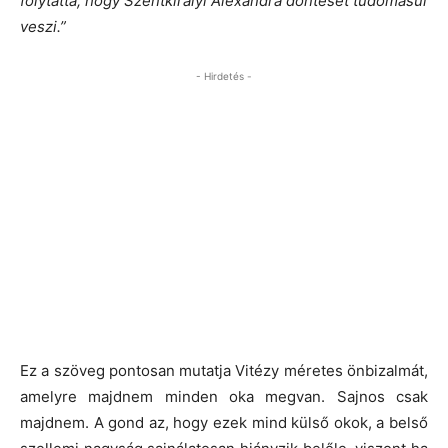
folytatta, hogy Szentkirályi Alexandra döntését tudomásul
veszi.”
- Hirdetés -
Ez a szöveg pontosan mutatja Vitézy méretes önbizalmát,
amelyre majdnem minden oka megvan. Sajnos csak
majdnem. A gond az, hogy ezek mind külső okok, a belső