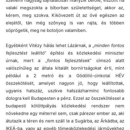
szellemi nagyság sajnálatosan hiányzik belőle, viszont ha
valaki megszokta a bíborban születettséget, akkor az,
kérem, meg szokva. Kikövezett út az övé egészen az
elejétől, tán még szőnyeg is van rajta, és többen
söprögetik, meg ne botoljon valamiben.
Egyébként Vitézy hálás lehet Lázárnak, a „
minden fontos
fejlesztést leállító
” építési és közlekedési miniszter
úrnak, mert a „
fontos fejlesztések
” címszó alatt
valószínűleg az általa kitalált bornírtságokat érti, mint
például a 2 metró és a Gödölló-cinkotai HÉV
összekötését, amelyet nagyon jó, hogy leállítottak,
ugyanis hatszáz, uszkve hatszázharminc fontosabb
dologra kell Budapesten a pénz. Ezzel az összekötéssel a
budapesti kötöttpályás közlekedési rendszer nem
növekedne egy méterrel sem, csak párezer ember az, aki
átutazik a téren és nem száll le a Sugárba, az Árkádba, az
IKEÁ-ba, vagy az egyéb tömegközlekedési járművekhez