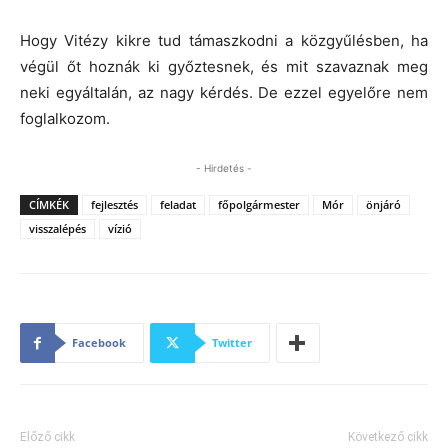
Hogy Vitézy kikre tud támaszkodni a közgyűlésben, ha
végül őt hoznák ki győztesnek, és mit szavaznak meg
neki egyáltalán, az nagy kérdés. De ezzel egyelőre nem
foglalkozom.
- Hirdetés -
CÍMKÉK
fejlesztés
feladat
főpolgármester
Mór
önjáró
visszalépés
vízió
Facebook
Twitter
Előző cikk
Következő cikk