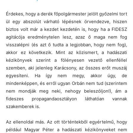
Érdekes, hogy a derék főpolgármester jelölt győzelmi tort
ül egy abszolút várható lépésnek örvendezve, hiszen
biztos volt már a kezdet kezdetén is, hogy ha a FIDESZ
agitácója eredménytelen lesz, azaz ő maga nem fog
visszalépni (és azt ő tudta a legjobban, hogy nem fog),
akkor ez következik. Mint az közismert, a hadászati
kézikönyvek szerint a fölényesen vezető ellenféllel
szemben, aki jelenleg Karácsony, az összes erőt muszáj
egyesíteni. Ha így nem megy, akkor úgy, de
mindenképpen, és erről ugyan Orbán nem tud (szerintem
nem mondják meg neki, nehogy beleszóljon!), ám a
fideszes propagandaosztályon láthatóan vannak
szakemberek is.
Az ellenoldal más. Az ott történtekből egyértelmű, hogy
például Magyar Péter a hadászati kézikönyveket nem