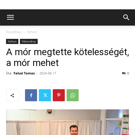
Kezdőlap
Itthon
Itthon
Vélemény
A mór megtette kötelességét,
a mór mehet
Írta:
Falusi Tamas
-
2024-06-11
0