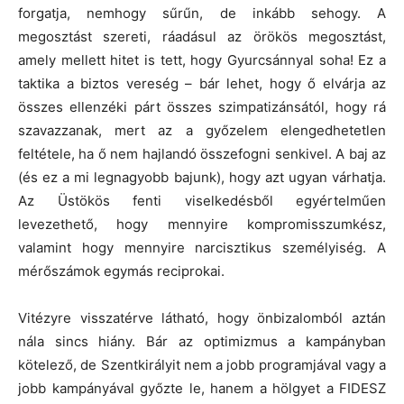
forgatja, nemhogy sűrűn, de inkább sehogy. A
megosztást szereti, ráadásul az örökös megosztást,
amely mellett hitet is tett, hogy Gyurcsánnyal soha! Ez a
taktika a biztos vereség – bár lehet, hogy ő elvárja az
összes ellenzéki párt összes szimpatizánsától, hogy rá
szavazzanak, mert az a győzelem elengedhetetlen
feltétele, ha ő nem hajlandó összefogni senkivel. A baj az
(és ez a mi legnagyobb bajunk), hogy azt ugyan várhatja.
Az Üstökös fenti viselkedésből egyértelműen
levezethető, hogy mennyire kompromisszumkész,
valamint hogy mennyire narcisztikus személyiség. A
mérőszámok egymás reciprokai.
Vitézyre visszatérve látható, hogy önbizalomból aztán
nála sincs hiány. Bár az optimizmus a kampányban
kötelező, de Szentkirályit nem a jobb programjával vagy a
jobb kampányával győzte le, hanem a hölgyet a FIDESZ