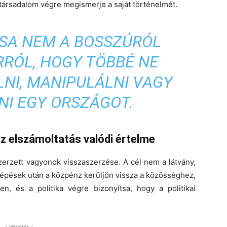
 társadalom végre megismerje a saját történelmét.
ÁSA NEM A BOSSZÚRÓL
RRÓL, HOGY TÖBBÉ NE
NI, MANIPULÁLNI VAGY
NI EGY ORSZÁGOT.
z elszámoltatás valódi értelme
szerzett vagyonok visszaszerzése. A cél nem a látvány,
lépések után a közpénz kerüljön vissza a közösséghez,
en, és a politika végre bizonyítsa, hogy a politikai
- Hirdetés -