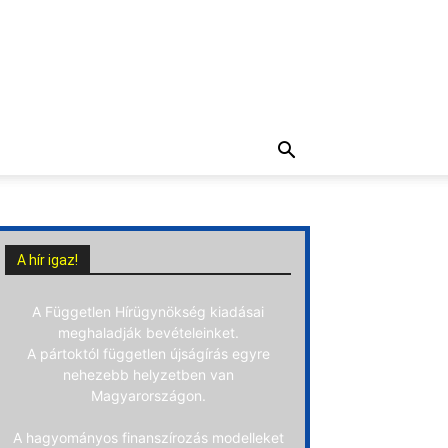
A hír igaz!
A Független Hírügynökség kiadásai
meghaladják bevételeinket.
A pártoktól független újságírás egyre
nehezebb helyzetben van
Magyarországon.
A hagyományos finanszírozás modelleket