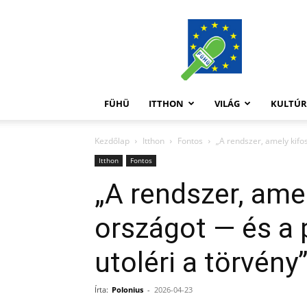
FüHü
FÜHÜ
ITTHON
VILÁG
KULTÚ
Kezdőlap
Itthon
Fontos
„A rendszer, amely kifos
Itthon
Fontos
„A rendszer, amel
országot — és a p
utoléri a törvény
Írta:
Polonius
-
2026-04-23