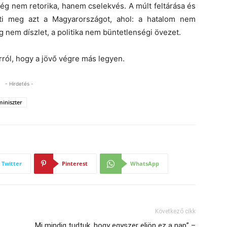
sség nem retorika, hanem cselekvés. A múlt feltárása és
ti meg azt a Magyarországot, ahol: a hatalom nem
 nem díszlet, a politika nem büntetlenségi övezet.
rról, hogy a jövő végre más legyen.
- Hirdetés -
miniszter
Twitter
Pinterest
WhatsApp
Következő cikk
„Mi mindig tudtuk, hogy egyszer eljön ez a nap” –