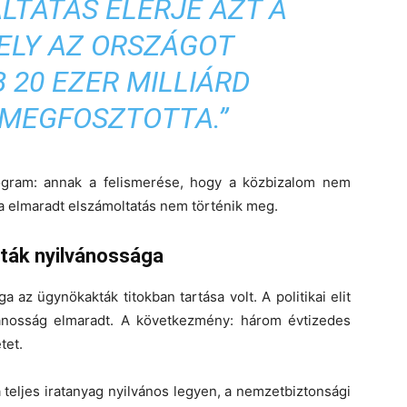
LTATÁS ELÉRJE AZT A
ELY AZ ORSZÁGOT
 20 EZER MILLIÁRD
 MEGFOSZTOTTA.”
gram: annak a felismerése, hogy a közbizalom nem
ta elmaradt elszámoltatás nem történik meg.
kták nyilvánossága
az ügynökakták titokban tartása volt. A politikai elit
ilvánosság elmaradt. A következmény: három évtizedes
tet.
 a teljes iratanyag nyilvános legyen, a nemzetbiztonsági