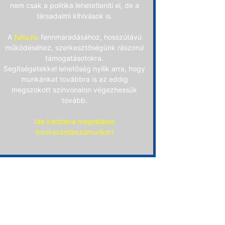
nem csak a politika lehetetleníti el, de a
társadalmi kihívások is.
A
fuhu.hu
fennmaradásához, hosszútávú
működéséhez, szerkesztőségünk rászorul
támogatásotokra.
Segítségetekkel lehetőség nyílik arra, hogy
munkánkat továbbra is az eddig
megszokott színvonalon végezhessük
tovább.
Ide kattintva megtalálod
bankszámlaszámunkat!