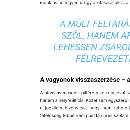
indoklás ne legyen ürügy a kitakarásokra, a
A MÚLT FELTÁR
SZÓL, HANEM A
LEHESSEN ZSAROL
FÉLREVEZET
A vagyonok visszaszerzése – a
A hitvallás második pillére a korrupcióval 
hanem a helyreállítás. Közel sem egyszerű 
a jogállam bizonyítsa, hogy nem tehetetl
felelősség többé nem pusztán üres szólam.