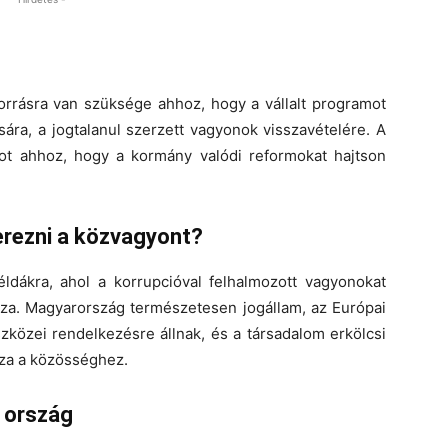
forrásra van szüksége ahhoz, hogy a vállalt programot
sára, a jogtalanul szerzett vagyonok visszavételére. A
ot ahhoz, hogy a kormány valódi reformokat hajtson
erezni a közvagyont?
éldákra, ahol a korrupcióval felhalmozott vagyonokat
ssza. Magyarország természetesen jogállam, az Európai
szközei rendelkezésre állnak, és a társadalom erkölcsi
sza a közösséghez.
b ország