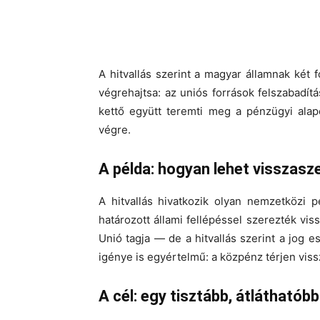
A hitvallás szerint a magyar államnak két 
végrehajtsa: az uniós források felszabadítá
kettő együtt teremti meg a pénzügyi alap
végre.
A példa: hogyan lehet visszasz
A hitvallás hivatkozik olyan nemzetközi p
határozott állami fellépéssel szerezték vi
Unió tagja — de a hitvallás szerint a jog e
igénye is egyértelmű: a közpénz térjen vis
A cél: egy tisztább, átláthatób