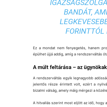
IGAZSÁGSZOLGÁ
BANDÁT, AM
LEGKEVESEBB
FORINTTÓL
Ez a mondat nem fenyegetés, hanem pro
épülhet újjá addig, amíg a rendszerváltás ó
A múlt feltárása – az ügynöka
A rendszerváltás egyik legnagyobb adóssága 
jelentős része érintett volt, ezért a ny
bizalmi válság, amely máig mérgezi a közéle
A hitvallás szerint most eljött az idő, hogy