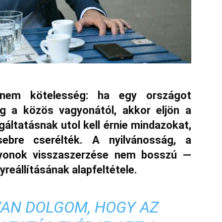
anem kötelesség: ha egy országot
g a közös vagyonától, akkor eljön a
gáltatásnak utol kell érnie mindazokat,
ebre cserélték. A nyilvánosság, a
gyonok visszaszerzése nem bosszú —
reállításának alapfeltétele.
VAN DOLGOM, HOGY AZ