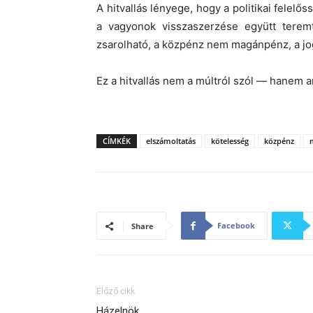
A hitvallás lényege, hogy a politikai felelő
a vagyonok visszaszerzése együtt terem
zsarolható, a közpénz nem magánpénz, a jog
Ez a hitvallás nem a múltról szól — hanem a
CÍMKÉK
elszámoltatás
kötelesség
közpénz
Facebook
Share
Előző cikk
Házelnök