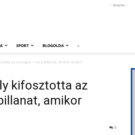
- Hirdetés -
RA
SPORT
BLOGOLDA
–
ztotta az országot — és a pillanat, amikor utoléri...
y kifosztotta az
illanat, amikor
”
0