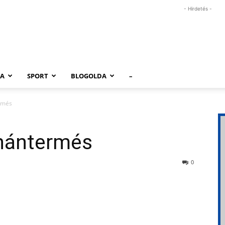
- Hirdetés -
RA
SPORT
BLOGOLDA
–
rmés
nántermés
0