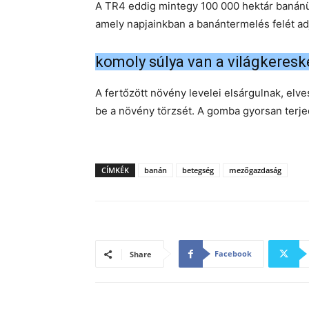
A TR4 eddig mintegy 100 000 hektár banánült
amely napjainkban a banántermelés felét adj
komoly súlya van a világkeres
A fertőzött növény levelei elsárgulnak, elv
be a növény törzsét. A gomba gyorsan terjed
CÍMKÉK
banán
betegség
mezőgazdaság
Facebook
Share