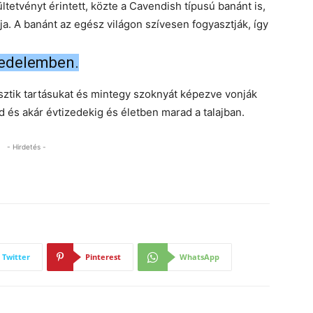
etvényt érintett, közte a Cavendish típusú banánt is,
a. A banánt az egész világon szívesen fogyasztják, így
kedelemben.
esztik tartásukat és mintegy szoknyát képezve vonják
 és akár évtizedekig és életben marad a talajban.
- Hirdetés -
Twitter
Pinterest
WhatsApp