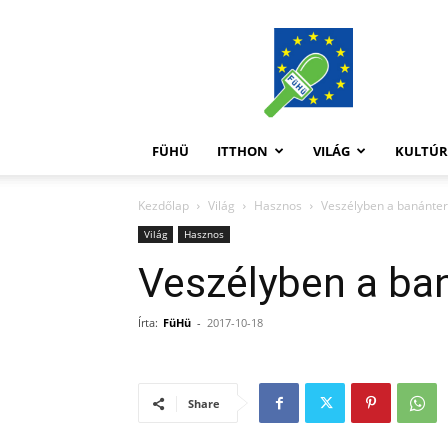
FüHü
FÜHÜ
ITTHON
VILÁG
KULTÚ
Kezdőlap
Világ
Hasznos
Veszélyben a banánte
Világ
Hasznos
Veszélyben a ba
Írta:
FüHü
-
2017-10-18
Share