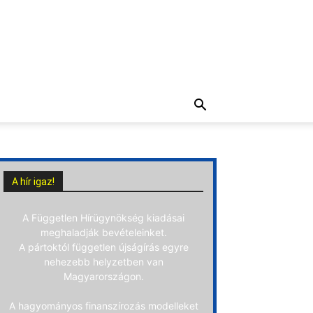
A hír igaz!
A Független Hírügynökség kiadásai
meghaladják bevételeinket.
A pártoktól független újságírás egyre
nehezebb helyzetben van
Magyarországon.
A hagyományos finanszírozás modelleket