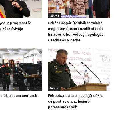
Fontos
yed: a progresszív
Orbán Gáspár “Afrikában találta
 zászlóvivője
meg Istent”, ezért szállította őt
hatszor is honvédségi repülőgép
Csádba és Nigerbe
Fontos
kciók a scam centerek
Felrobbant a szülinapi ajándék: a
célpont az orosz légierő
parancsnoka volt