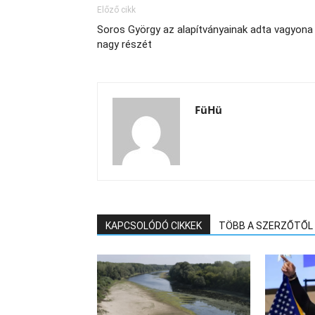
Előző cikk
Soros György az alapítványainak adta vagyona
nagy részét
FüHü
KAPCSOLÓDÓ CIKKEK
TÖBB A SZERZŐTŐL