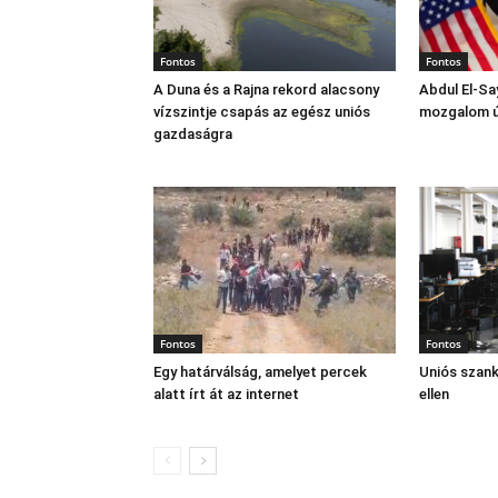
Fontos
Fontos
A Duna és a Rajna rekord alacsony
Abdul El‑Sa
vízszintje csapás az egész uniós
mozgalom új
gazdaságra
Fontos
Fontos
Egy határválság, amelyet percek
Uniós szan
alatt írt át az internet
ellen