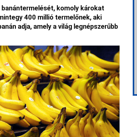
g banántermelését, komoly károkat
integy 400 millió termelőnek, aki
anán adja, amely a világ legnépszerűbb