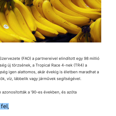
rvezete (FAO) a partnereivel elindított egy 98 millió
ég új törzsének, a Tropical Race 4-nek (TR4) a
ség igen alattomos, akár évekig is életben maradhat a
ök, víz, lábbelik vagy járművek segítségével.
n azonosították a ’90-es években, és azóta
fel,