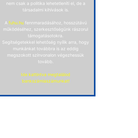
nem csak a politika lehetetleníti el, de a
társadalmi kihívások is.
A
fuhu.hu
fennmaradásához, hosszútávú
működéséhez, szerkesztőségünk rászorul
támogatásotokra.
Segítségetekkel lehetőség nyílik arra, hogy
munkánkat továbbra is az eddig
megszokott színvonalon végezhessük
tovább.
Ide kattintva megtalálod
bankszámlaszámunkat!