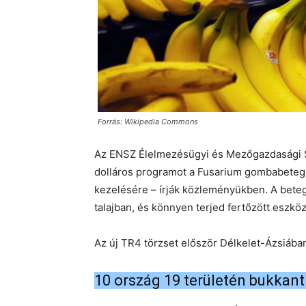
Forrás: Wikipedia Commons
Az ENSZ Élelmezésügyi és Mezőgazdasági Sze
dolláros programot a Fusarium gombabetegs
kezelésére – írják közleményükben. A beteg
talajban, és könnyen terjed fertőzött eszköz
Az új TR4 törzset először Délkelet-Ázsiába
10 ország 19 területén bukkant 