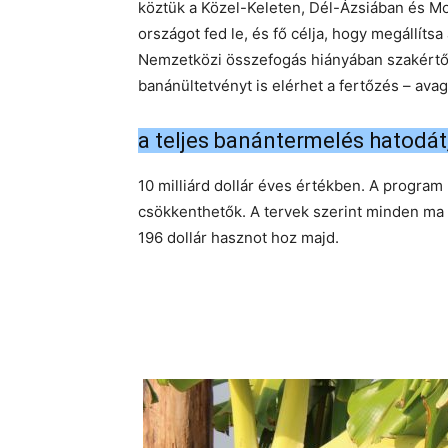
köztük a Közel-Keleten, Dél-Ázsiában és M
országot fed le, és fő célja, hogy megállítsa
Nemzetközi összefogás hiányában szakértők 
banánültetvényt is elérhet a fertőzés – ava
a teljes banántermelés hatodát
10 milliárd dollár éves értékben. A program 
csökkenthetők. A tervek szerint minden ma a
196 dollár hasznot hoz majd.