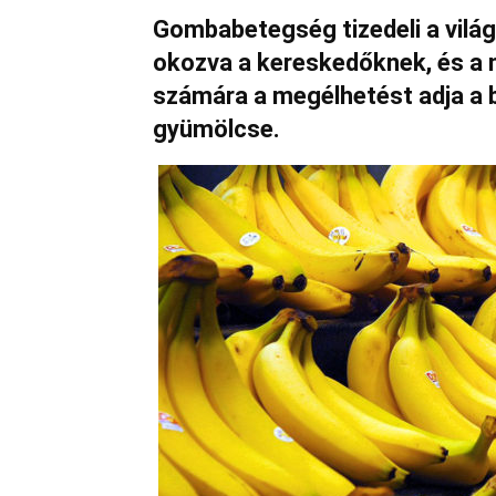
Gombabetegség tizedeli a vilá
okozva a kereskedőknek, és a m
számára a megélhetést adja a b
gyümölcse.