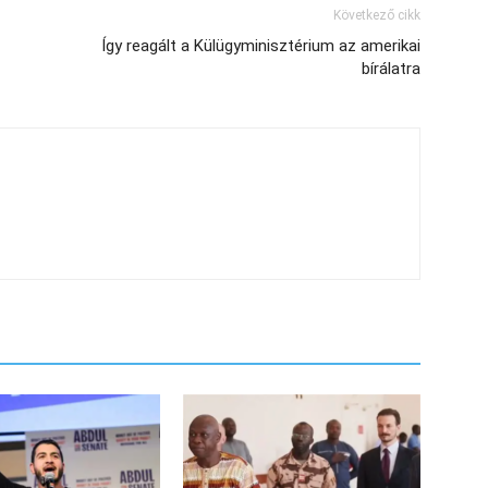
Következő cikk
Így reagált a Külügyminisztérium az amerikai
bírálatra