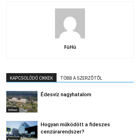
FüHü
KAPCSOLÓDÓ CIKKEK
TÖBB A SZERZŐTŐL
Édesvíz nagyhatalom
Itthon
Hogyan működött a fideszes
cenzúrarendszer?
Fontos