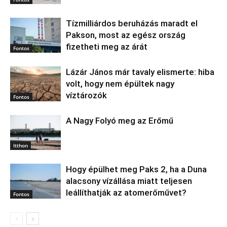
Tízmilliárdos beruházás maradt el
Pakson, most az egész ország
fizetheti meg az árát
Fontos
Lázár János már tavaly elismerte: hiba
volt, hogy nem épültek nagy
víztározók
Fontos
A Nagy Folyó meg az Erőmű
Itthon
Hogy épülhet meg Paks 2, ha a Duna
alacsony vízállása miatt teljesen
leállíthatják az atomerőművet?
Fontos