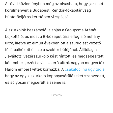
A rövid közleményben még az olvasható, hogy „az eset
körülményeit a Budapesti Rendőr-főkapitányság
büntetőeljárás keretében vizsgálja”.
A szurkolók beszámolói alapján a Groupama Arénát
bojkottáló, és most a B-közepet újra elfoglaló néhány
ultra, illetve az elmúlt években ott a szurkolást vezető
férfi balhézott össze a szektor büféjénél. Állítólag a
„leváltott” vezérszurkoló kést rántott, és megsebesített
két embert, ezért a visszatérő ultrák nagyon megverték.
Három embert vittek kórházba. A
csakafoci.hu úgy tudja
,
hogy az egyik szurkoló koponyasérüléseket szenvedett,
és súlyosan megsérült a szeme is.
- Hirdetés -