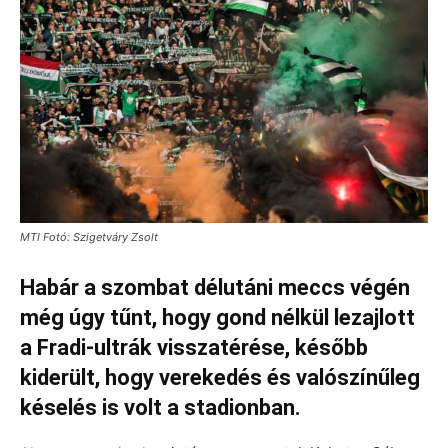
MTI Fotó: Szigetváry Zsolt
Habár a szombat délutáni meccs végén
még úgy tűnt, hogy gond nélkül lezajlott
a Fradi-ultrák visszatérése, később
kiderült, hogy verekedés és valószínűleg
késelés is volt a stadionban.