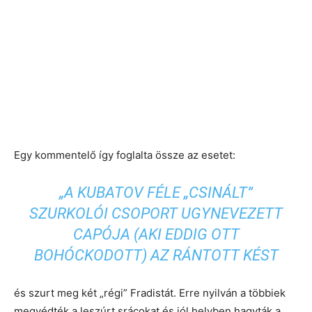
Egy kommentelő így foglalta össze az esetet:
„A KUBATOV FÉLE „CSINÁLT”
SZURKOLÓI CSOPORT UGYNEVEZETT
CAPÓJA (AKI EDDIG OTT
BOHÓCKODOTT) AZ RÁNTOTT KÉST
és szurt meg két „régi” Fradistát. Erre nyilván a többiek
megvédték a leszúrt srácokat és jól helyben hagyták a