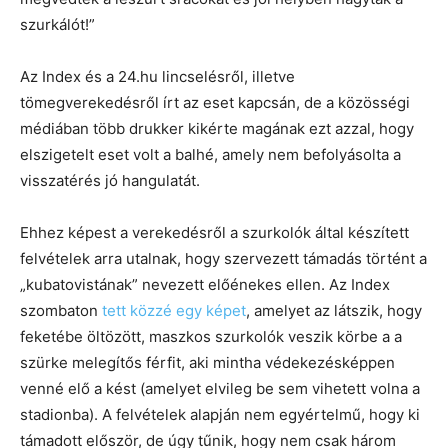
szurkálót!”
Az Index és a 24.hu lincselésről, illetve
tömegverekedésről írt az eset kapcsán, de a közösségi
médiában több drukker kikérte magának ezt azzal, hogy
elszigetelt eset volt a balhé, amely nem befolyásolta a
visszatérés jó hangulatát.
Ehhez képest a verekedésről a szurkolók által készített
felvételek arra utalnak, hogy szervezett támadás történt a
„kubatovistának” nevezett előénekes ellen. Az Index
szombaton
tett közzé egy képet
, amelyet az látszik, hogy
feketébe öltözött, maszkos szurkolók veszik körbe a a
szürke melegítős férfit, aki mintha védekezésképpen
venné elő a kést (amelyet elvileg be sem vihetett volna a
stadionba). A felvételek alapján nem egyértelmű, hogy ki
támadott először, de úgy tűnik, hogy nem csak három