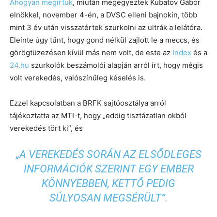
Ahogyan megírtuk
, miután megegyeztek Kubatov Gábor
elnökkel, november 4-én, a DVSC elleni bajnokin, több
mint 3 év után visszatértek szurkolni az ultrák a lelátóra.
Eleinte úgy tűnt, hogy gond nélkül zajlott le a meccs, és
görögtüzezésen kívül más nem volt, de este az
Index
és a
24.hu
szurkolók beszámolói alapján arról írt, hogy mégis
volt verekedés, valószínűleg késelés is.
Ezzel kapcsolatban a BRFK sajtóosztálya arról
tájékoztatta az MTI-t, hogy „eddig tisztázatlan okból
verekedés tört ki”, és
„A VEREKEDÉS SORÁN AZ ELSŐDLEGES
INFORMÁCIÓK SZERINT EGY EMBER
KÖNNYEBBEN, KETTŐ PEDIG
SÚLYOSAN MEGSÉRÜLT”.