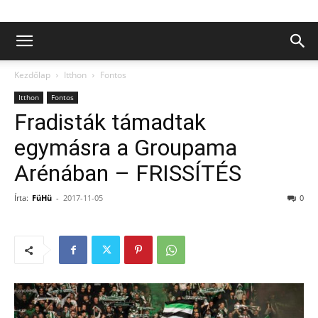
Kezdőlap
Itthon
Fontos
Itthon
Fontos
Fradisták támadtak
egymásra a Groupama
Arénában – FRISSÍTÉS
Írta:
FüHü
-
2017-11-05
0