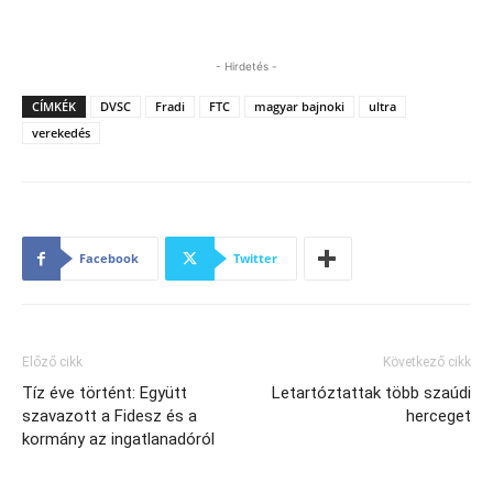
- Hirdetés -
CÍMKÉK
DVSC
Fradi
FTC
magyar bajnoki
ultra
verekedés
Facebook
Twitter
Előző cikk
Következő cikk
Tíz éve történt: Együtt
Letartóztattak több szaúdi
szavazott a Fidesz és a
herceget
kormány az ingatlanadóról