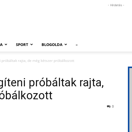
- Hirdetés -
RA
SPORT
BLOGOLDA
–
 próbáltak rajta, de még kétszer próbálkozott
teni próbáltak rajta,
óbálkozott
0