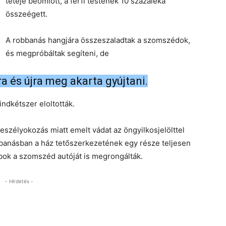
teteje beomlott, a férfi testének 10 százaléka
összeégett.
A robbanás hangjára összeszaladtak a szomszédok,
és megpróbáltak segíteni, de
ra és újra meg akarta gyújtani.
indkétszer eloltották.
zélyokozás miatt emelt vádat az öngyilkosjelölttel
bbanásban a ház tetőszerkezetének egy része teljesen
ok a szomszéd autóját is megrongálták.
- Hirdetés -