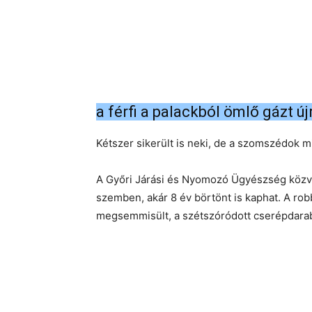
a férfi a palackból ömlő gázt új
Kétszer sikerült is neki, de a szomszédok m
A Győri Járási és Nyomozó Ügyészség közves
szemben, akár 8 év börtönt is kaphat. A ro
megsemmisült, a szétszóródott cserépdarab