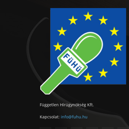
Független Hírügynökség Kft.
Kapcsolat:
info@fuhu.hu