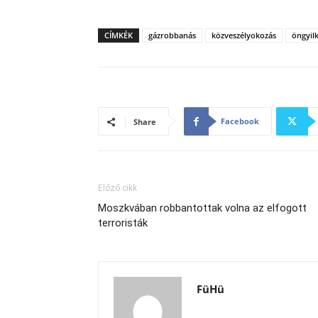
CÍMKÉK
gázrobbanás
közveszélyokozás
öngyil
Facebook
Share
Előző cikk
Moszkvában robbantottak volna az elfogott
terroristák
FüHü