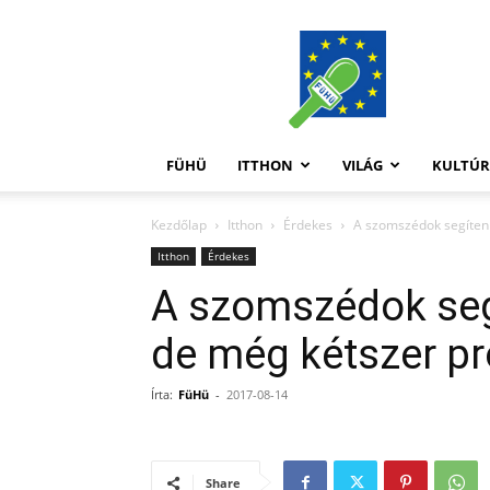
FüHü
FÜHÜ
ITTHON
VILÁG
KULTÚ
Kezdőlap
Itthon
Érdekes
A szomszédok segíteni
Itthon
Érdekes
A szomszédok segí
de még kétszer pr
Írta:
FüHü
-
2017-08-14
Share