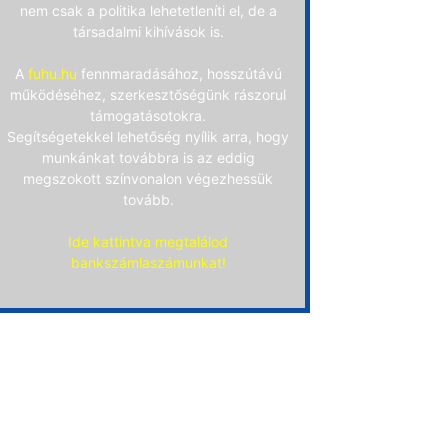
nem csak a politika lehetetleníti el, de a
társadalmi kihívások is.
A
fuhu.hu
fennmaradásához, hosszútávú
működéséhez, szerkesztőségünk rászorul
támogatásotokra.
Segítségetekkel lehetőség nyílik arra, hogy
munkánkat továbbra is az eddig
megszokott színvonalon végezhessük
tovább.
Ide kattintva megtalálod
bankszámlaszámunkat!