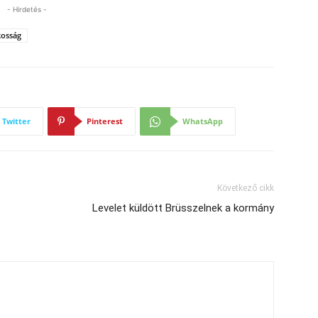
- Hirdetés -
kosság
Twitter
Pinterest
WhatsApp
Következő cikk
Levelet küldött Brüsszelnek a kormány