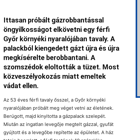
Ittasan próbált gázrobbantással
öngyilkosságot elkövetni egy férfi
Győr környéki nyaralójában tavaly. A
palackból kiengedett gázt újra és újra
megkísérelte berobbantani. A
szomszédok eloltották a tüzet. Most
közveszélyokozás miatt emeltek
vádat ellen.
Az 53 éves férfi tavaly ősszel, a Győr környéki
nyaralójában próbált meg véget vetni az életének.
Berúgott, majd kinyitotta a gázpalack szelepét.
Miután az ingatlan levegője megtelt gázzal, gyufát
gyújtott és a levegőbe repítette az épületet. A ház