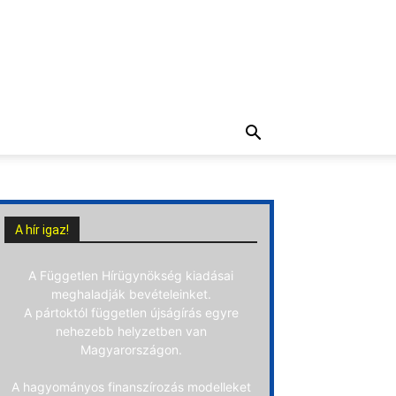
A hír igaz!
A Független Hírügynökség kiadásai
meghaladják bevételeinket.
A pártoktól független újságírás egyre
nehezebb helyzetben van
Magyarországon.
A hagyományos finanszírozás modelleket