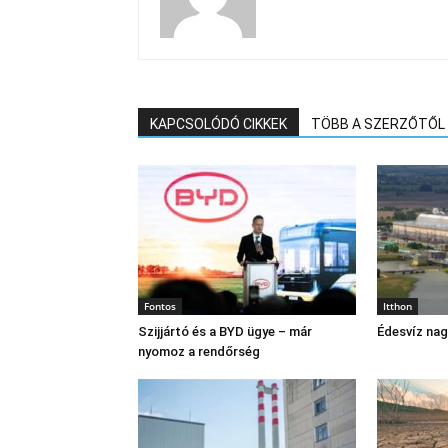
KAPCSOLÓDÓ CIKKEK
TÖBB A SZERZŐTŐL
Fontos
Itthon
Szijjártó és a BYD ügye – már
Édesvíz na
nyomoz a rendőrség