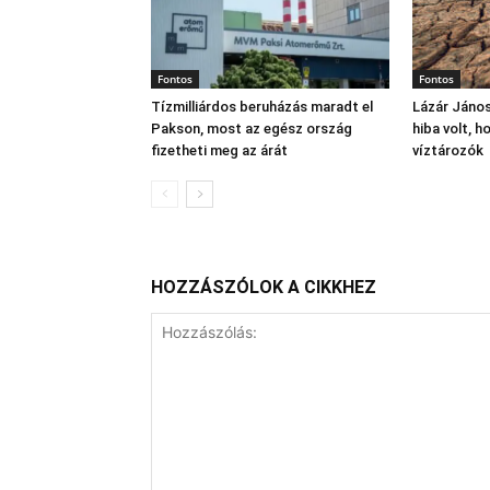
Fontos
Fontos
Tízmilliárdos beruházás maradt el
Lázár János
Pakson, most az egész ország
hiba volt, 
fizetheti meg az árát
víztározók
HOZZÁSZÓLOK A CIKKHEZ