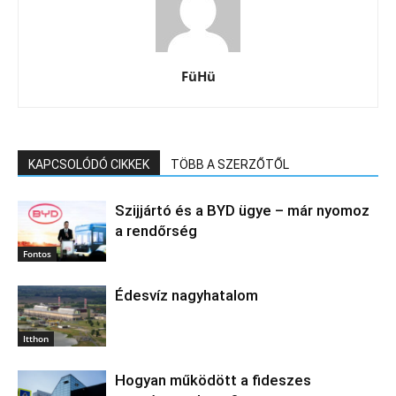
FüHü
KAPCSOLÓDÓ CIKKEK
TÖBB A SZERZŐTŐL
Szijjártó és a BYD ügye – már nyomoz
a rendőrség
Fontos
Édesvíz nagyhatalom
Itthon
Hogyan működött a fideszes