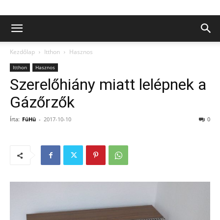
Kezdőlap
Itthon
Hasznos
Itthon
Hasznos
Szerelőhiány miatt lelépnek a
Gázőrzők
Írta:
FüHü
-
2017-10-10
0