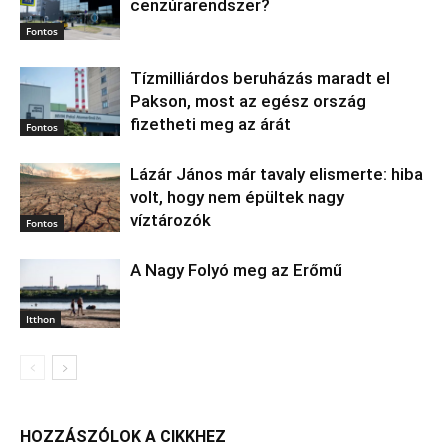
cenzúrarendszer?
Fontos
Tízmilliárdos beruházás maradt el
Pakson, most az egész ország
fizetheti meg az árát
Fontos
Lázár János már tavaly elismerte: hiba
volt, hogy nem épültek nagy
víztározók
Fontos
A Nagy Folyó meg az Erőmű
Itthon
HOZZÁSZÓLOK A CIKKHEZ