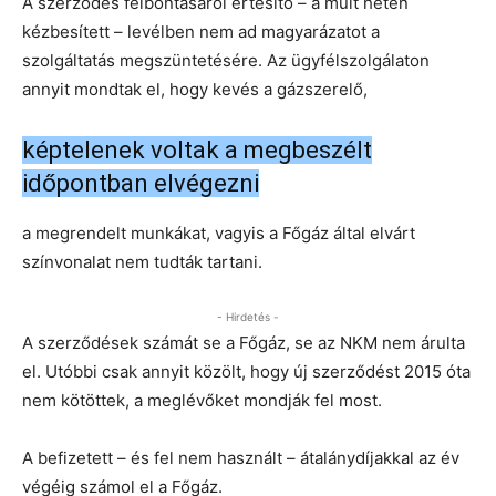
A szerződés felbontásáról értesítő – a múlt héten
kézbesített – levélben nem ad magyarázatot a
szolgáltatás megszüntetésére. Az ügyfélszolgálaton
annyit mondtak el, hogy kevés a gázszerelő,
képtelenek voltak a megbeszélt
időpontban elvégezni
a megrendelt munkákat, vagyis a Főgáz által elvárt
színvonalat nem tudták tartani.
- Hirdetés -
A szerződések számát se a Főgáz, se az NKM nem árulta
el. Utóbbi csak annyit közölt, hogy új szerződést 2015 óta
nem kötöttek, a meglévőket mondják fel most.
A befizetett – és fel nem használt – átalánydíjakkal az év
végéig számol el a Főgáz.