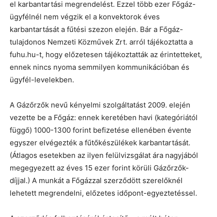
el karbantartási megrendelést. Ezzel több ezer Főgáz-
ügyfélnél nem végzik el a konvektorok éves
karbantartását a fűtési szezon elején. Bár a Főgáz-
tulajdonos Nemzeti Közművek Zrt. arról tájékoztatta a
fuhu.hu-t, hogy előzetesen tájékoztatták az érintetteket,
ennek nincs nyoma semmilyen kommunikációban és
ügyfél-levelekben.
A Gázőrzők nevű kényelmi szolgáltatást 2009. elején
vezette be a Főgáz: ennek keretében havi (kategóriától
függő) 1000-1300 forint befizetése ellenében évente
egyszer elvégezték a fűtőkészülékek karbantartását.
(Átlagos esetekben az ilyen felülvizsgálat ára nagyjából
megegyezett az éves 15 ezer forint körüli Gázőrzők-
díjjal.) A munkát a Főgázzal szerződött szerelőknél
lehetett megrendelni, előzetes időpont-egyeztetéssel.