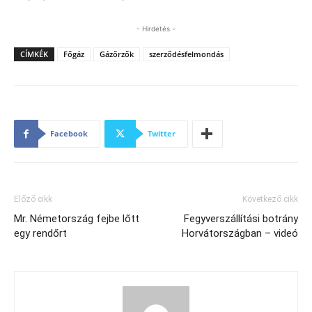
- Hirdetés -
CÍMKÉK
Főgáz
Gázőrzők
szerződésfelmondás
Facebook
Twitter
Előző cikk
Következő cikk
Mr. Németország fejbe lőtt
Fegyverszállítási botrány
egy rendőrt
Horvátországban – videó