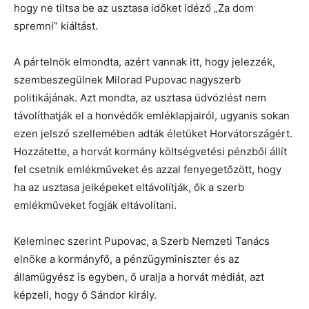
hogy ne tiltsa be az usztasa időket idéző „Za dom
spremni” kiáltást.
A pártelnök elmondta, azért vannak itt, hogy jelezzék,
szembeszegülnek Milorad Pupovac nagyszerb
politikájának. Azt mondta, az usztasa üdvözlést nem
távolíthatják el a honvédők emléklapjairól, ugyanis sokan
ezen jelszó szellemében adták életüket Horvátországért.
Hozzátette, a horvát kormány költségvetési pénzből állít
fel csetnik emlékműveket és azzal fenyegetőzött, hogy
ha az usztasa jelképeket eltávolítják, ők a szerb
emlékműveket fogják eltávolítani.
Keleminec szerint Pupovac, a Szerb Nemzeti Tanács
elnöke a kormányfő, a pénzügyminiszter és az
államügyész is egyben, ő uralja a horvát médiát, azt
képzeli, hogy ő Sándor király.