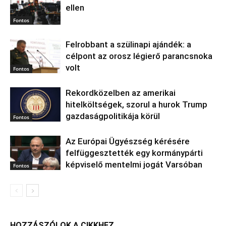
ellen
Fontos
Felrobbant a szülinapi ajándék: a
célpont az orosz légierő parancsnoka
volt
Fontos
Rekordközelben az amerikai
hitelköltségek, szorul a hurok Trump
gazdaságpolitikája körül
Fontos
Az Európai Ügyészség kérésére
felfüggesztették egy kormánypárti
képviselő mentelmi jogát Varsóban
Fontos
HOZZÁSZÓLOK A CIKKHEZ