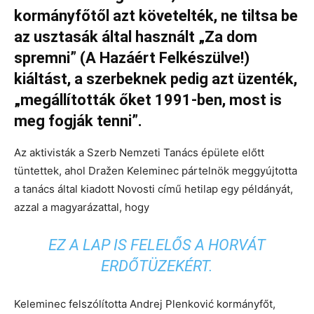
kormányfőtől azt követelték, ne tiltsa be
az usztasák által használt „Za dom
spremni” (A Hazáért Felkészülve!)
kiáltást, a szerbeknek pedig azt üzenték,
„megállították őket 1991-ben, most is
meg fogják tenni”.
Az aktivisták a Szerb Nemzeti Tanács épülete előtt
tüntettek, ahol Dražen Keleminec pártelnök meggyújtotta
a tanács által kiadott Novosti című hetilap egy példányát,
azzal a magyarázattal, hogy
EZ A LAP IS FELELŐS A HORVÁT
ERDŐTÜZEKÉRT.
Keleminec felszólította Andrej Plenković kormányfőt,