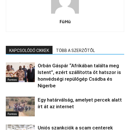
FüHü
KAPCSOLÓDÓ CIKKEK
TÖBB A SZERZŐTŐL
Orbán Gáspár “Afrikában találta meg
Istent”, ezért szállította őt hatszor is
honvédségi repülőgép Csádba és
Fontos
Nigerbe
Egy határválság, amelyet percek alatt
írt át az internet
Fontos
Uniós szankciók a scam centerek