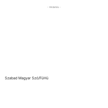
- Hirdetés -
Szabad Magyar Szó/FüHü