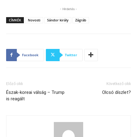
- Hirdetés -
CÍMKÉK
Novosti
Sándor király
Zágráb
Facebook
Twitter
Előző cikk
Következő cikk
Észak-koreai válság – Trump
Olcsó díszlet?
is reagált