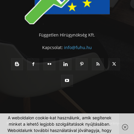
Független Hírügynökség Kft.
Kapcsolat:
info@fuhu.hu
A weboldalon cookie-kat használunk, amik segítenek
Médiaajánlat
Impresszum
Szerzői jogok
Adatkezelési irányelvek
minket a lehető legjobb szolgáltatások nyújtásában.
Weboldalunk további használatával jóváhagyja, hogy
© Független Hírügynökség