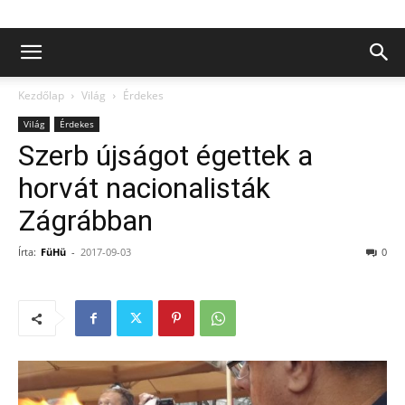
Kezdőlap
Világ
Érdekes
Világ
Érdekes
Szerb újságot égettek a
horvát nacionalisták
Zágrábban
Írta:
FüHü
-
2017-09-03
0